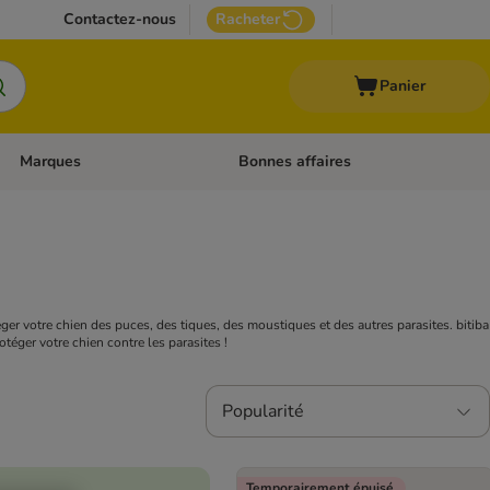
Contactez-nous
Racheter
Panier
Marques
Bonnes affaires
Dérouler les catégories: Aliments médicalisés
Dérouler les catégories: Marques
téger votre chien des puces, des tiques, des moustiques et des autres parasites. bitiba
téger votre chien contre les parasites !
Popularité
Temporairement épuisé.