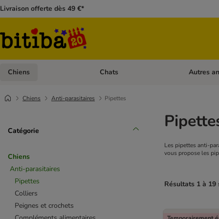
Livraison offerte dès 49 €*
Chiens
Chats
Autres a
Dérouler les catégories: Chiens
Dérouler les
Chiens
Anti-parasitaires
Pipettes
Pipette
Catégorie
Les pipettes anti-par
vous propose les pipe
Chiens
Anti-parasitaires
Pipettes
Résultats 1 à 19 
Colliers
Peignes et crochets
Compléments alimentaires
Temporairement é