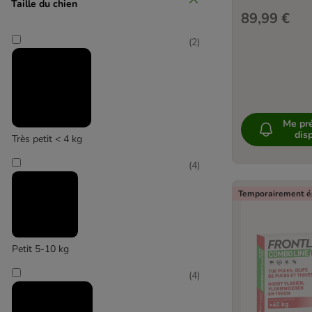
Taille du chien
89,99 €
(
2
)
Me pré
disp
Très petit < 4 kg
(
4
)
Temporairement é
Petit 5-10 kg
(
4
)