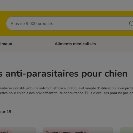
Rechercher
nimaux
Aliments médicalisés
 catégories: Chats
Dérouler les catégories: Autres animaux
s anti-parasitaires pour chien
asitaires constituent une solution efficace, pratique et simple d'utilisation pour pro
ttes pour chien à des prix défiant toute concurrence. Plus d'excuses pour ne pas pro
sur 19
puisé.
Temporairement épuisé.