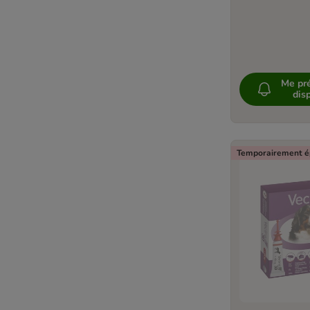
Me pré
disp
Temporairement é