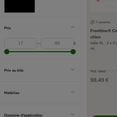
7 variantes
Moyen 11-25 kg
Prix
Frontline® C
(
5
)
chien
taille XL : 2 x 3
―
€
ml
Grand 26-44 kg
Prix au kilo
Not rated
(
4
)
98,49 €
Matériau
Domaine d'application