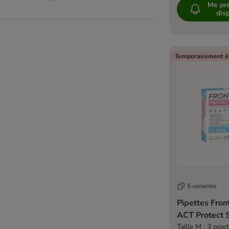
Très grand > 45 kg
Me pré
disp
Temporairement é
5 variantes
Pipettes Fron
ACT Protec
Taille M : 3 pipe