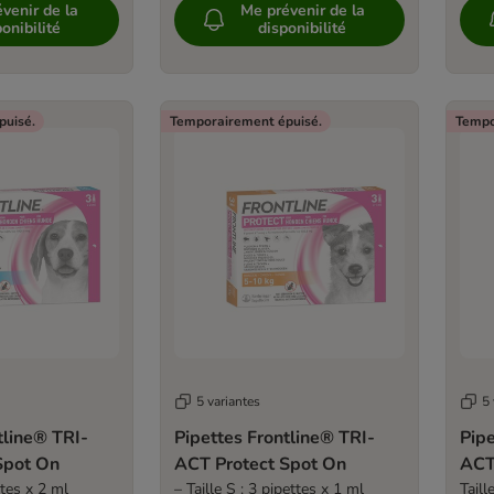
venir de la
Me prévenir de la
onibilité
disponibilité
puisé.
Temporairement épuisé.
Tempo
5 variantes
5 
tline® TRI-
Pipettes Frontline® TRI-
Pipe
t Spot On
ACT Protect Spot On
ttes x 2 ml
– Taille S : 3 pipettes x 1 ml
Taill