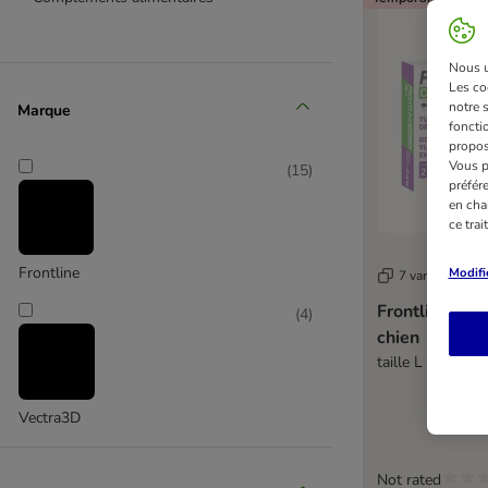
Nous ut
Les co
notre 
Marque
fonctio
propos
Vous p
(
15
)
préfér
en cha
ce tra
Frontline
Modifi
7 variantes
Frontline® C
(
4
)
chien
taille L : 2 x 3 
Vectra3D
Not rated