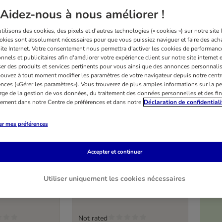
Aidez-nous à nous améliorer !
ilisons des cookies, des pixels et d'autres technologies (« cookies ») sur notre site I
okies sont absolument nécessaires pour que vous puissiez naviguer et faire des acha
site Internet. Votre consentement nous permettra d'activer les cookies de performanc
nnels et publicitaires afin d'améliorer votre expérience client sur notre site internet 
er des produits et services pertinents pour vous ainsi que des annonces personnalis
ouvez à tout moment modifier les paramètres de votre navigateur depuis notre centr
ences («Gérer les paramètres»). Vous trouverez de plus amples informations sur la p
rge de la gestion de vos données, du traitement des données personnelles et des fin
itement dans notre Centre de préférences et dans notre
Déclaration de confidentiali
er mes préférences
7 variantes
ombo Spot-on
Frontline® Combo Spot-on
Accepter et continuer
chien
pipettes de 2,68 ml
taille XL : 3 pipettes de 4,02 ml
Utiliser uniquement les cookies nécessaires
Not rated