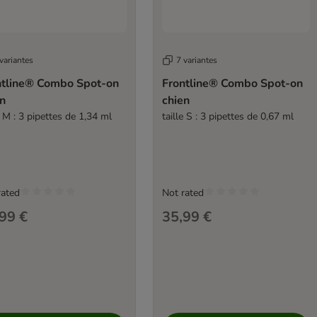
variantes
7 variantes
ntline® Combo Spot-on
Frontline® Combo Spot-on
en
chien
e M : 3 pipettes de 1,34 ml
taille S : 3 pipettes de 0,67 ml
rated
Not rated
99 €
35,99 €