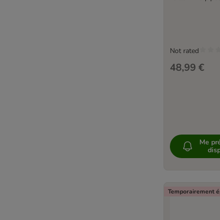
Not rated
48,99 €
Me pré
disp
Temporairement é