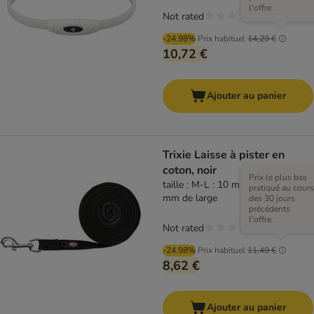
l'offre.
Not rated
-24.98%
Prix habituel
14,29 €
10,72 €
Ajouter au panier
Trixie Laisse à pister en
coton, noir
Prix le plus bas
taille : M-L : 10 m de long / 20
pratiqué au cours
mm de large
des 30 jours
précédents
l'offre.
Not rated
-24.98%
Prix habituel
11,49 €
8,62 €
Ajouter au panier