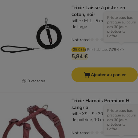
Trixie Laisse à pister en
coton, noir
Prix le plus bas
taille : M-L : 5 m de long / 20 mm
pratiqué au cours
de large
des 30 jours
précédents
l'offre.
Not rated
-25.03%
Prix habituel
7,79 €
5,84 €
Ajouter au panier
3 variantes
Trixie Harnais Premium H,
sangria
Prix le plus bas
taille XS - S : 30 - 44 cm de tour
pratiqué au cours
de poitrine, 10 mm de large
des 30 jours
précédents
l'offre.
Not rated