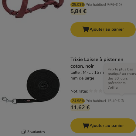
-25.03%
Prix habituel
7,79 €
5,84 €
Ajouter au panier
Trixie Laisse à pister en
coton, noir
Prix le plus bas
taille : M-L : 15 m de long / 20
pratiqué au cours
mm de large
des 30 jours
précédents
l'offre.
Not rated
-24.98%
Prix habituel
15,49 €
11,62 €
Ajouter au panier
3 variantes