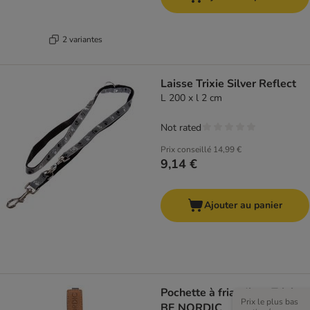
2 variantes
Laisse Trixie Silver Reflect
L 200 x l 2 cm
Not rated
Prix conseillé
14,99 €
9,14 €
Ajouter au panier
Pochette à friandises Trixie
Prix le plus bas
BE NORDIC