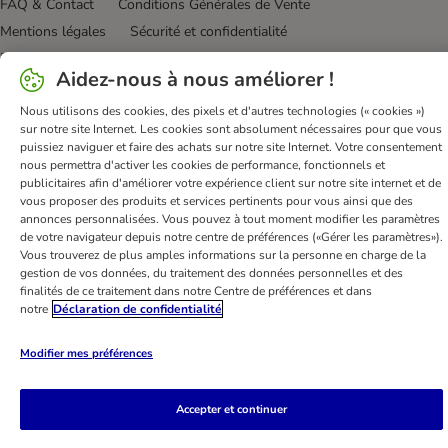
FAQ & Contact
Conditions Générales de Vente
Mentions légales
Sécurité et confidentialité
Dispositions sur l’élimination des déchets
Aidez-nous à nous améliorer !
Frais et délai de livraison
Modes de paiement
Nous utilisons des cookies, des pixels et d'autres technologies (« cookies »)
Renoncer au contrat ici
Programme de fidélité
sur notre site Internet. Les cookies sont absolument nécessaires pour que vous
Application mobile
Programme d'affiliation
puissiez naviguer et faire des achats sur notre site Internet. Votre consentement
nous permettra d'activer les cookies de performance, fonctionnels et
Déclaration d'accessibilité
publicitaires afin d'améliorer votre expérience client sur notre site internet et de
vous proposer des produits et services pertinents pour vous ainsi que des
bitiba GmbH
2026
annonces personnalisées. Vous pouvez à tout moment modifier les paramètres
de votre navigateur depuis notre centre de préférences («Gérer les paramètres»).
Vous trouverez de plus amples informations sur la personne en charge de la
gestion de vos données, du traitement des données personnelles et des
finalités de ce traitement dans notre Centre de préférences et dans
notre
Déclaration de confidentialité
Modifier mes préférences
Accepter et continuer