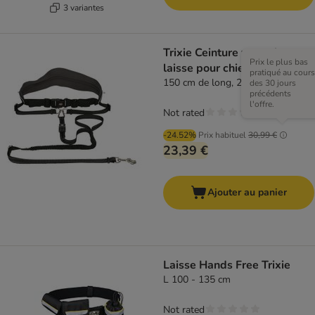
3 variantes
Trixie Ceinture ventrale avec
Prix le plus bas
laisse pour chien
pratiqué au cours
150 cm de long, 20 mm de large
des 30 jours
précédents
l'offre.
Not rated
-24.52%
Prix habituel
30,99 €
23,39 €
Ajouter au panier
Laisse Hands Free Trixie
L 100 - 135 cm
Not rated