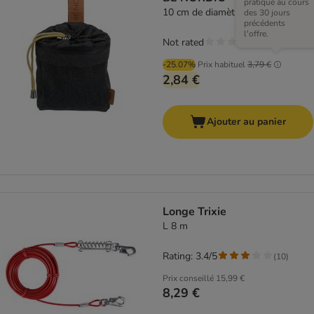
pratiqué au cours
10 cm de diamètre x H 14 cm
des 30 jours
précédents
l'offre.
Not rated
-25.07%
Prix habituel
3,79 €
2,84 €
Ajouter au panier
Longe Trixie
L 8 m
Rating: 3.4/5
(
10
)
Prix conseillé
15,99 €
8,29 €