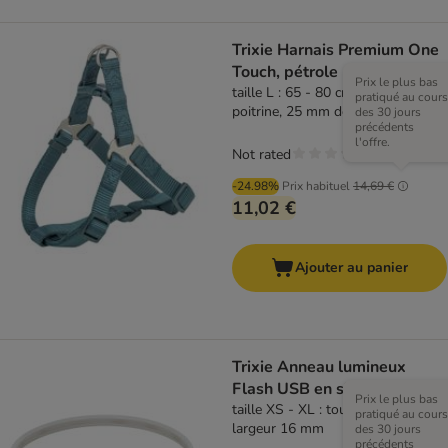
Trixie Harnais Premium One
Touch, pétrole
Prix le plus bas
taille L : 65 - 80 cm de tour de
pratiqué au cours
poitrine, 25 mm de large
des 30 jours
précédents
l'offre.
Not rated
-24.98%
Prix habituel
14,69 €
11,02 €
Ajouter au panier
Trixie Anneau lumineux
Flash USB en silicone
Prix le plus bas
taille XS - XL : tour de cou 65 cm,
pratiqué au cours
largeur 16 mm
des 30 jours
précédents