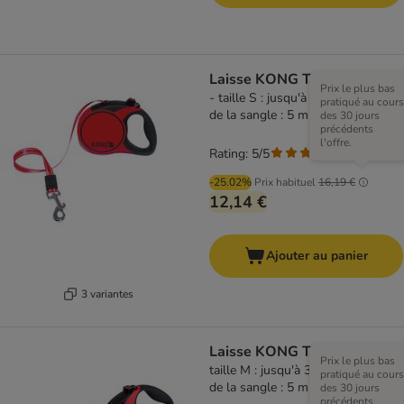
Laisse KONG Terrain, rouge
Prix le plus bas
- taille S : jusqu'à 20 kg, longueur
pratiqué au cours
de la sangle : 5 m environ
des 30 jours
précédents
l'offre.
Rating: 5/5
(
1
)
-25.02%
Prix habituel
16,19 €
12,14 €
Ajouter au panier
3 variantes
Laisse KONG Terrain, rouge
Prix le plus bas
taille M : jusqu'à 30 kg, longueur
pratiqué au cours
de la sangle : 5 m environ
des 30 jours
précédents