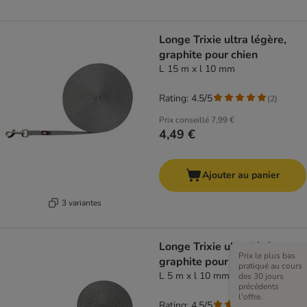
Longe Trixie ultra légère,
graphite pour chien
L 15 m x l 10 mm
Rating: 4.5/5
(
2
)
Prix conseillé
7,99 €
4,49 €
Ajouter au panier
3 variantes
Longe Trixie ultra légère,
Prix le plus bas
graphite pour chien
pratiqué au cours
L 5 m x l 10 mm
des 30 jours
précédents
l'offre.
Rating: 4.5/5
(
2
)