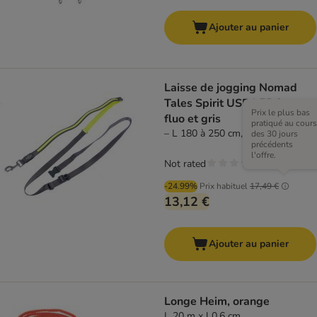
Ajouter au panier
Laisse de jogging Nomad
Tales Spirit USB LED jaune
Prix le plus bas
fluo et gris
pratiqué au cours
– L 180 à 250 cm, l 25 mm
des 30 jours
précédents
l'offre.
Not rated
-24.99%
Prix habituel
17,49 €
13,12 €
Ajouter au panier
Longe Heim, orange
L 20 m x l 0,6 cm