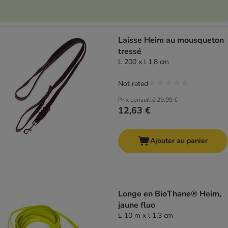
Laisse Heim au mousqueton
tressé
L 200 x l 1,8 cm
Not rated
Prix conseillé
29,99 €
12,63 €
Ajouter au panier
Longe en BioThane® Heim,
jaune fluo
L 10 m x l 1,3 cm