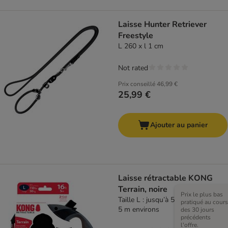
Laisse Hunter Retriever
Freestyle
L 260 x l 1 cm
Not rated
Prix conseillé
46,99 €
25,99 €
Ajouter au panier
Laisse rétractable KONG
Terrain, noire
Prix le plus bas
Taille L : jusqu’à 50 kg, sangle de
pratiqué au cours
5 m environs
des 30 jours
précédents
l'offre.