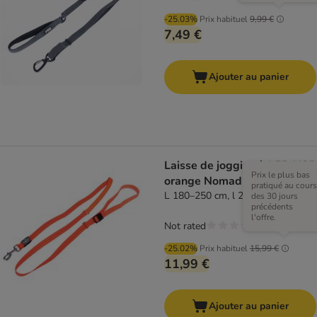
-25.03%
Prix habituel
9,99 €
7,49 €
Ajouter au panier
Laisse de jogging à LED USB
Prix le plus bas
orange Nomad Tales Spirit
pratiqué au cours
L 180–250 cm, l 25 mm
des 30 jours
précédents
l'offre.
Not rated
-25.02%
Prix habituel
15,99 €
11,99 €
Ajouter au panier