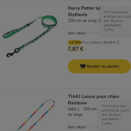
Harry Potter laisse de chien
Prix le plus bas
Slytherin
pratiqué au cours
200 cm de long, 20 mm de large
des 30 jours
précédents
l'offre.
Not rated
-24.98%
Prix habituel
10,49 €
7,87 €
Ajouter au panier
TIAKI Laisse pour chien
Rainbow
Prix le plus bas
taille L : 200 cm de long, 25 mm
pratiqué au cours
de large
des 30 jours
précédents
l'offre.
Not rated