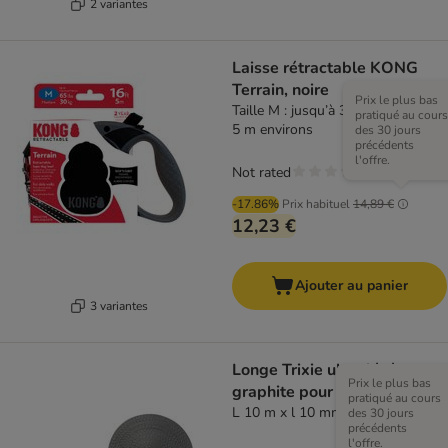
2 variantes
Laisse rétractable KONG
Terrain, noire
Prix le plus bas
Taille M : jusqu’à 30 kg, sangle de
pratiqué au cours
5 m environs
des 30 jours
précédents
l'offre.
Not rated
-17.86%
Prix habituel
14,89 €
12,23 €
Ajouter au panier
3 variantes
Longe Trixie ultra légère,
Prix le plus bas
graphite pour chien
pratiqué au cours
L 10 m x l 10 mm
des 30 jours
précédents
l'offre.