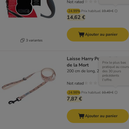
Not rated
-24.99%
Prix habituel
19,49 €
14,62 €
Ajouter au panier
3 variantes
Laisse Harry Potter Reliques
Prix le plus bas
de la Mort
pratiqué au cours
200 cm de long, 20 mm de large
des 30 jours
précédents
l'offre.
Not rated
-24.98%
Prix habituel
10,49 €
7,87 €
Ajouter au panier