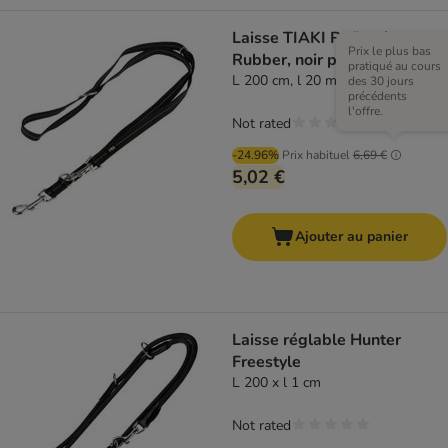
Laisse TIAKI Reflective
Prix le plus bas
Rubber, noir pour chien
pratiqué au cours
L 200 cm, l 20 mm
des 30 jours
précédents
l'offre.
Not rated
-24.96%
Prix habituel
6,69 €
5,02 €
Ajouter au panier
Laisse réglable Hunter
Freestyle
L 200 x l 1 cm
Not rated