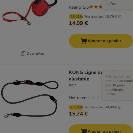
l'offre.
Rating: 5/5
(
1
)
-25.01%
Prix habituel
18,79 €
14,09 €
Ajouter au panier
3 variantes
KONG Ligne de corde
Prix le plus bas
ajustable
pratiqué au cours
noir
des 30 jours
précédents
l'offre.
Not rated
-25.01%
Prix habituel
20,99 €
15,74 €
Ajouter au panier