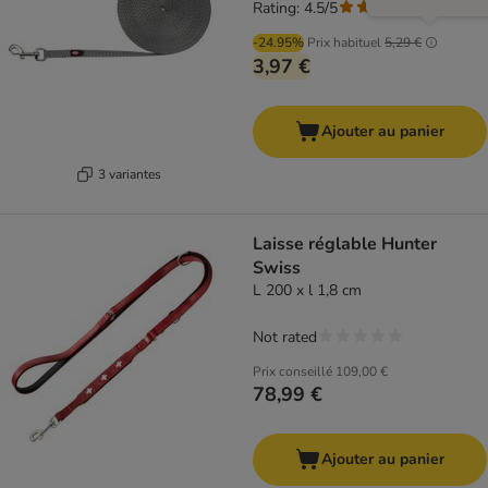
Rating: 4.5/5
(
2
)
-24.95%
Prix habituel
5,29 €
3,97 €
Ajouter au panier
3 variantes
Laisse réglable Hunter
Swiss
L 200 x l 1,8 cm
Not rated
Prix conseillé
109,00 €
78,99 €
Ajouter au panier