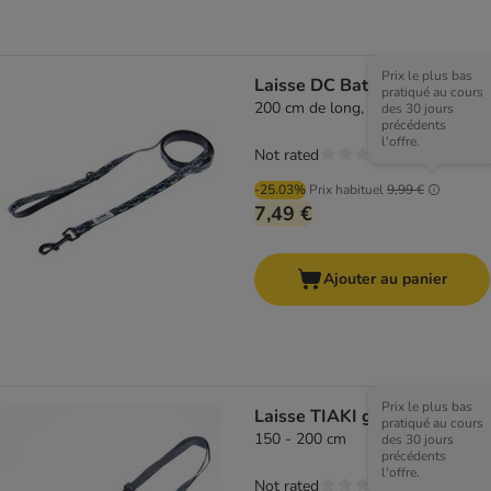
Prix le plus bas
Laisse DC Batman
pratiqué au cours
200 cm de long, 20 mm de large
des 30 jours
précédents
l'offre.
Not rated
-25.03%
Prix habituel
9,99 €
7,49 €
Ajouter au panier
Prix le plus bas
Laisse TIAKI grise
pratiqué au cours
150 - 200 cm
des 30 jours
précédents
l'offre.
Not rated