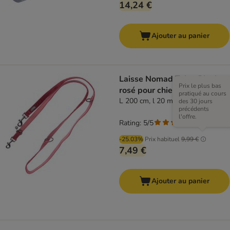
14,24 €
Ajouter au panier
Laisse Nomad Tales Blush,
Prix le plus bas
rosé pour chien
pratiqué au cours
L 200 cm, l 20 mm
des 30 jours
précédents
l'offre.
Rating: 5/5
(
1
)
-25.03%
Prix habituel
9,99 €
7,49 €
Ajouter au panier