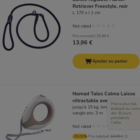
Retriever Freestyle, noir
L 170 x l 1 cm
Not rated
Prix conseillé
28,99 €
13,96 €
Ajouter au panier
Nomad Tales Calma Laisse
rétractable avec LED
Prix le plus bas
jusqu'à 15 kg, longueur de la
pratiqué au cours
sangle env. 3 m
des 30 jours
précédents
l'offre.
Not rated
-25.01%
Prix habituel
18,99 €