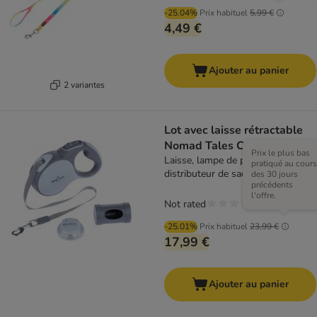
-25.04%
Prix habituel
5,99 €
4,49 €
Ajouter au panier
2 variantes
Lot avec laisse rétractable
Nomad Tales Calma, 8 m
Prix le plus bas
Laisse, lampe de poche et
pratiqué au cours
distributeur de sacs à déjections
des 30 jours
précédents
l'offre.
Not rated
-25.01%
Prix habituel
23,99 €
17,99 €
Ajouter au panier