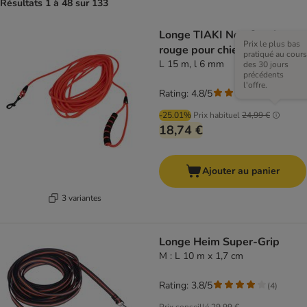
Résultats 1 à 48 sur 133
Longe TIAKI Neo Comfort,
Prix le plus bas
rouge pour chien
pratiqué au cours
L 15 m, l 6 mm
des 30 jours
précédents
l'offre.
Rating: 4.8/5
(
4
)
-25.01%
Prix habituel
24,99 €
18,74 €
Ajouter au panier
3 variantes
Longe Heim Super-Grip
M : L 10 m x 1,7 cm
Rating: 3.8/5
(
4
)