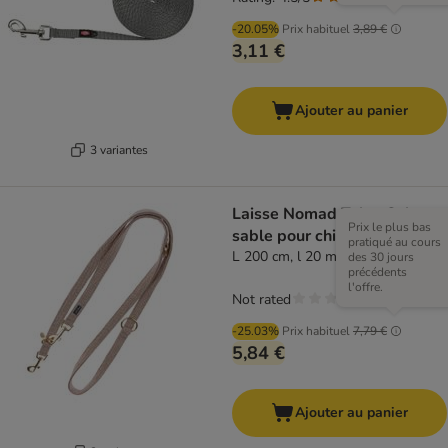
-20.05%
Prix habituel
3,89 €
3,11 €
Ajouter au panier
3 variantes
Laisse Nomad Tales Calma,
Prix le plus bas
sable pour chien
pratiqué au cours
L 200 cm, l 20 mm
des 30 jours
précédents
l'offre.
Not rated
-25.03%
Prix habituel
7,79 €
5,84 €
Ajouter au panier