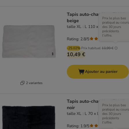
Tapis auto-chauffant TIAKI,
Prix le plus bas
beige
pratiqué au cours
taille XL : L 110 x l 70 cm
des 30 jours
précédents
l'offre.
Rating: 2.8/5
(
4
)
-25.02%
Prix habituel
13,99 €
10,49 €
Ajouter au panier
2 variantes
Tapis auto-chauffant TIAKI,
Prix le plus bas
noir
pratiqué au cours
taille XL : L 70 x l 110 cm
des 30 jours
précédents
l'offre.
Rating: 1.9/5
(
7
)