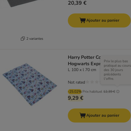
20,39 €
Ajouter au panier
2 variantes
Harry Potter Couverture
Prix le plus bas
Hogwarts Express
pratiqué au cours
L 100 x l 70 cm
des 30 jours
précédents
l'offre.
Not rated
-25.02%
Prix habituel
12,39 €
9,29 €
Ajouter au panier