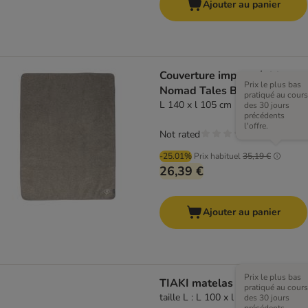
Ajouter au panier
Couverture imperméable
Prix le plus bas
Nomad Tales Blush taupe
pratiqué au cours
L 140 x l 105 cm
des 30 jours
précédents
l'offre.
Not rated
-25.01%
Prix habituel
35,19 €
26,39 €
Ajouter au panier
Prix le plus bas
TIAKI matelas Teddy, taupe
pratiqué au cours
taille L : L 100 x l 70 x H 10 cm
des 30 jours