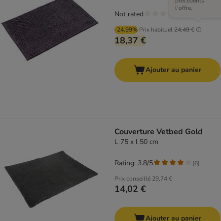
précédents
l'offre.
Not rated
-24.99%
Prix habituel
24,49 €
18,37 €
Ajouter au panier
Couverture Vetbed Gold
L 75 x l 50 cm
Rating: 3.8/5
(
6
)
Prix conseillé
29,74 €
14,02 €
Ajouter au panier