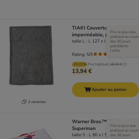
TIAKI Couverture
Prix le plus bas
imperméable, grise
pratiqué au cours
taille L : L 127 x l 101 cm
des 30 jours
précédents
l'offre.
Rating: 5/5
(
1
)
-25.01%
Prix habituel
18,59 €
13,94 €
Ajouter au panier
3 variantes
Warner Bros.™ DC Matelas
Prix le plus bas
Superman
pratiqué au cours
taille S : L 80 x l 50 x H 15 cm
des 30 jours