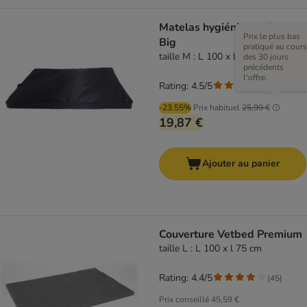
Matelas hygiénique Mister
Prix le plus bas
Big
pratiqué au cours
taille M : L 100 x l 70 x H 4 cm
des 30 jours
précédents
l'offre.
Rating: 4.5/5
(
2
)
-23.55%
Prix habituel
25,99 €
19,87 €
Ajouter au panier
Couverture Vetbed Premium
taille L : L 100 x l 75 cm
Rating: 4.4/5
(
45
)
Prix conseillé
45,59 €