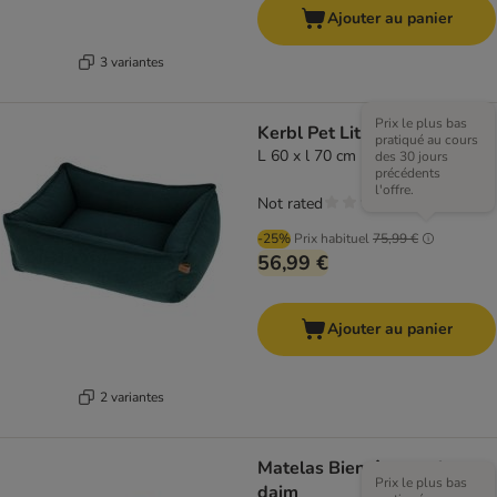
Ajouter au panier
3 variantes
Prix le plus bas
Kerbl Pet Lit douillet Oliver
pratiqué au cours
L 60 x l 70 cm
des 30 jours
précédents
l'offre.
Not rated
-25%
Prix habituel
75,99 €
56,99 €
Ajouter au panier
2 variantes
Matelas Bien-être en faux
Prix le plus bas
daim