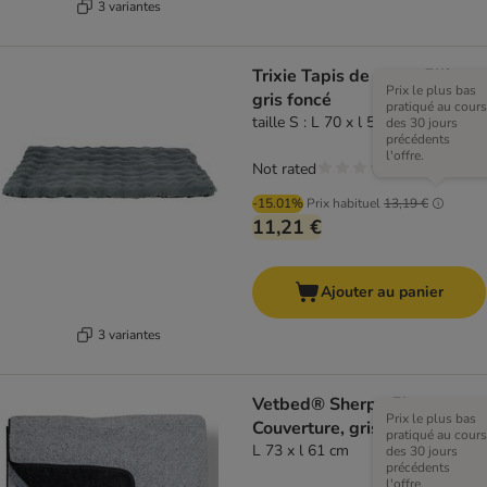
3 variantes
Trixie Tapis de repos Elli,
Prix le plus bas
gris foncé
pratiqué au cours
taille S : L 70 x l 50 cm
des 30 jours
précédents
l'offre.
Not rated
-15.01%
Prix habituel
13,19 €
11,21 €
Ajouter au panier
3 variantes
Vetbed® Sherpa Fleece
Prix le plus bas
Couverture, grise
pratiqué au cours
L 73 x l 61 cm
des 30 jours
précédents
l'offre.