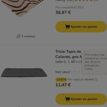
Prix conseillé
67,25 €
36,97 €
Ajouter au panier
3 variantes
Trixie Tapis de repos
Prix le plus bas
Caliente, gris foncé
pratiqué au cours
taille S : L 60 x l 50 cm
des 30 jours
précédents
l'offre.
Not rated
-14.97%
Prix habituel
13,49 €
11,47 €
Ajouter au panier