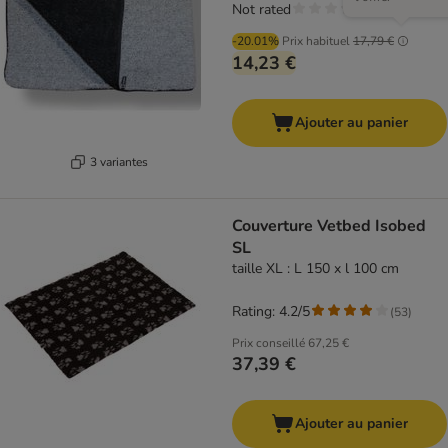
Not rated
-20.01%
Prix habituel
17,79 €
14,23 €
Ajouter au panier
3 variantes
Couverture Vetbed Isobed
SL
taille XL : L 150 x l 100 cm
Rating: 4.2/5
(
53
)
Prix conseillé
67,25 €
37,39 €
Ajouter au panier