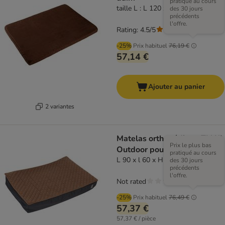
pratiqué au cours
taille L : L 120 x l 90 x H 6 cm
des 30 jours
précédents
l'offre.
Rating: 4.5/5
(
27
)
-25%
Prix habituel
76,19 €
57,14 €
Ajouter au panier
2 variantes
Matelas orthopédique TIAKI
Prix le plus bas
Outdoor pour chien
pratiqué au cours
L 90 x l 60 x H 15 cm
des 30 jours
précédents
l'offre.
Not rated
-25%
Prix habituel
76,49 €
57,37 €
57,37 € / pièce