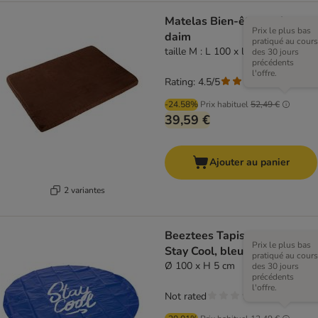
Matelas Bien-être en faux
Prix le plus bas
daim
pratiqué au cours
taille M : L 100 x l 70 x H 6 cm
des 30 jours
précédents
l'offre.
Rating: 4.5/5
(
27
)
-24.58%
Prix habituel
52,49 €
39,59 €
Ajouter au panier
2 variantes
Beeztees Tapis arroseur
Prix le plus bas
Stay Cool, bleu
pratiqué au cours
Ø 100 x H 5 cm
des 30 jours
précédents
l'offre.
Not rated