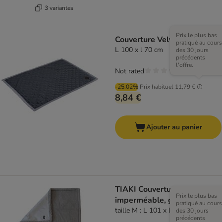
3 variantes
Prix le plus bas
Couverture Velvet
pratiqué au cours
L 100 x l 70 cm
des 30 jours
précédents
l'offre.
Not rated
-25.02%
Prix habituel
11,79 €
8,84 €
Ajouter au panier
TIAKI Couverture
Prix le plus bas
imperméable, grise
pratiqué au cours
taille M : L 101 x l 73 cm
des 30 jours
précédents