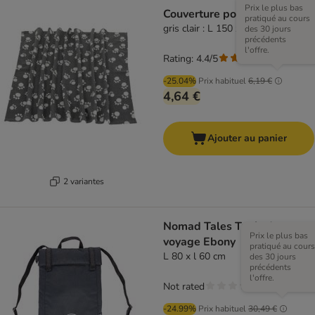
Prix le plus bas
Couverture polaire Pawty
pratiqué au cours
gris clair : L 150 x l 100 cm
des 30 jours
précédents
l'offre.
Rating: 4.4/5
(
63
)
-25.04%
Prix habituel
6,19 €
4,64 €
Ajouter au panier
2 variantes
Nomad Tales Tapis de
Prix le plus bas
voyage Ebony
pratiqué au cours
L 80 x l 60 cm
des 30 jours
précédents
l'offre.
Not rated
-24.99%
Prix habituel
30,49 €