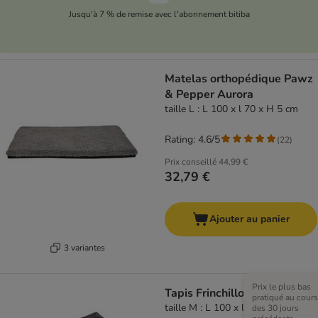
Jusqu'à 7 % de remise avec l'abonnement bitiba
Matelas orthopédique Pawz
& Pepper Aurora
taille L : L 100 x l 70 x H 5 cm
Rating: 4.6/5
(
22
)
Prix conseillé
44,99 €
32,79 €
Ajouter au panier
3 variantes
Prix le plus bas
Tapis Frinchillo
pratiqué au cours
taille M : L 100 x l 80 cm
des 30 jours