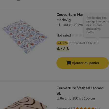
Couverture Harry Potter
Prix le plus bas
Hedwig
pratiqué au cours
– L 100 x l 70 cm
des 30 jours
précédents
l'offre.
Not rated
-24.98%
Prix habituel
11,69 €
8,77 €
Ajouter au panier
Couverture Vetbed Isobed
SL
taille L : L 150 x l 100 cm
Rating: 4.5/5
(
39
)