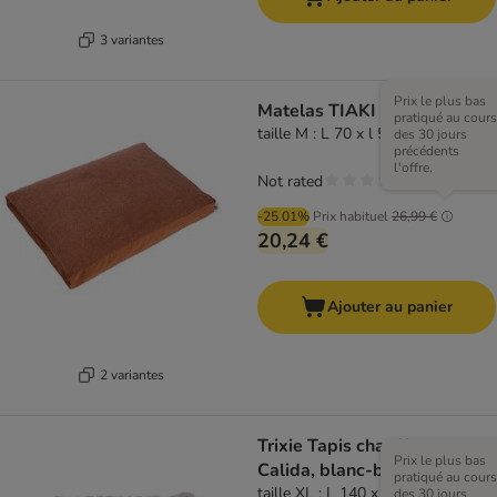
3 variantes
Prix le plus bas
Matelas TIAKI Teddy, cuivre
pratiqué au cours
taille M : L 70 x l 50 x H 10 cm
des 30 jours
précédents
l'offre.
Not rated
-25.01%
Prix habituel
26,99 €
20,24 €
Ajouter au panier
2 variantes
Trixie Tapis chauffant
Prix le plus bas
Calida, blanc-brun
pratiqué au cours
taille XL : L 140 x l 85 cm
des 30 jours