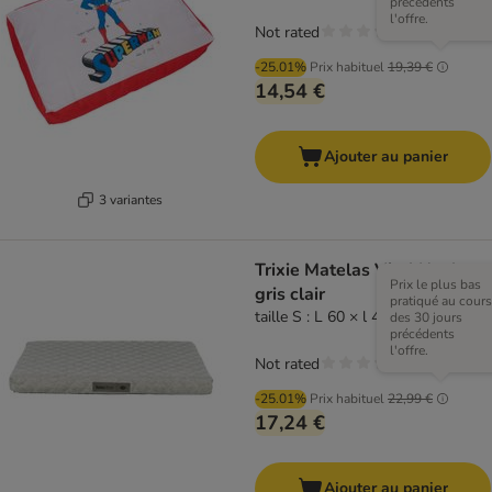
précédents
l'offre.
Not rated
-25.01%
Prix habituel
19,39 €
14,54 €
Ajouter au panier
3 variantes
Trixie Matelas Vital Noah,
Prix le plus bas
gris clair
pratiqué au cours
taille S : L 60 × l 45 cm
des 30 jours
précédents
l'offre.
Not rated
-25.01%
Prix habituel
22,99 €
17,24 €
Ajouter au panier