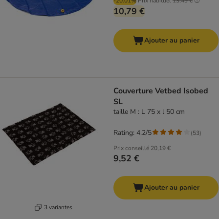
-20.01%
Prix habituel
13,49 €
10,79 €
Ajouter au panier
Couverture Vetbed Isobed
SL
taille M : L 75 x l 50 cm
Rating: 4.2/5
(
53
)
Prix conseillé
20,19 €
9,52 €
Ajouter au panier
3 variantes