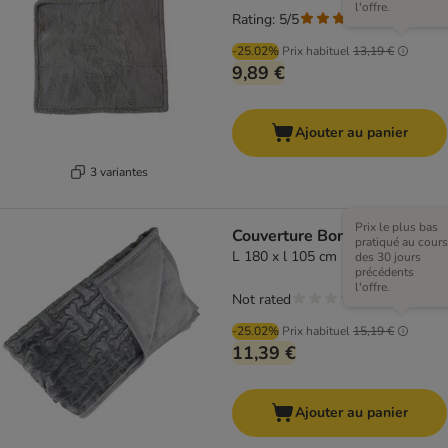
l'offre.
Rating: 5/5
(
1
)
-25.02%
Prix habituel
13,19 €
9,89 €
Ajouter au panier
3 variantes
Prix le plus bas
Couverture Bones XXL
pratiqué au cours
L 180 x l 105 cm
des 30 jours
précédents
l'offre.
Not rated
-25.02%
Prix habituel
15,19 €
11,39 €
Ajouter au panier