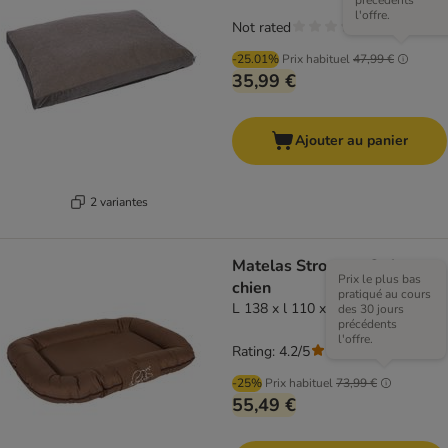
précédents
l'offre.
Not rated
-25.01%
Prix habituel
47,99 €
35,99 €
Ajouter au panier
2 variantes
Matelas Strong et Soft pour
Prix le plus bas
chien
pratiqué au cours
L 138 x l 110 x H 15 cm environ
des 30 jours
précédents
l'offre.
Rating: 4.2/5
(
15
)
-25%
Prix habituel
73,99 €
55,49 €