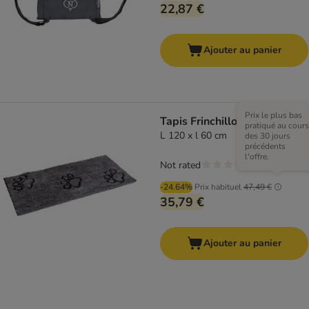
22,87 €
Ajouter au panier
Prix le plus bas
Tapis Frinchillo, gris
pratiqué au cours
L 120 x l 60 cm
des 30 jours
précédents
l'offre.
Not rated
-24.64%
Prix habituel
47,49 €
35,79 €
Ajouter au panier