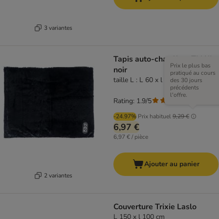
3 variantes
Tapis auto-chauffant TIAKI,
Prix le plus bas
noir
pratiqué au cours
taille L : L 60 x l 75 cm
des 30 jours
précédents
l'offre.
Rating: 1.9/5
(
7
)
-24.97%
Prix habituel
9,29 €
6,97 €
6,97 € / pièce
Ajouter au panier
2 variantes
Couverture Trixie Laslo
L 150 x l 100 cm