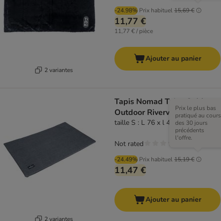
-24.98%
Prix habituel
15,69 €
11,77 €
11,77 € / pièce
Ajouter au panier
2 variantes
Tapis Nomad Tales Spirit
Prix le plus bas
Outdoor Riverway
pratiqué au cours
taille S : L 76 x l 46 cm
des 30 jours
précédents
l'offre.
Not rated
-24.49%
Prix habituel
15,19 €
11,47 €
Ajouter au panier
2 variantes