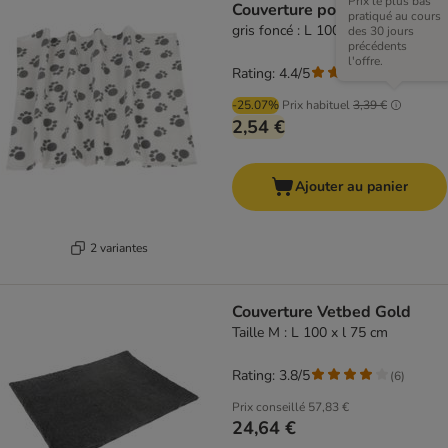
Prix le plus bas
Couverture polaire Pawty
pratiqué au cours
gris foncé : L 100 x l 70 cm
des 30 jours
précédents
l'offre.
Rating: 4.4/5
(
63
)
-25.07%
Prix habituel
3,39 €
2,54 €
Ajouter au panier
2 variantes
Couverture Vetbed Gold
Taille M : L 100 x l 75 cm
Rating: 3.8/5
(
6
)
Prix conseillé
57,83 €
24,64 €