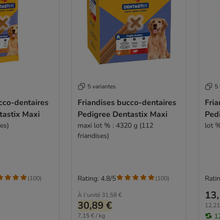
5 variantes
5 
cco-dentaires
Friandises bucco-dentaires
Fria
tastix Maxi
Pedigree Dentastix Maxi
Ped
es)
maxi lot % : 4320 g (112
lot %
friandises)
Rating: 4.8/5
Ratin
(
100
)
(
100
)
13,
À l'unité
31,58 €
30,89 €
12,21
7,15 € / kg
1