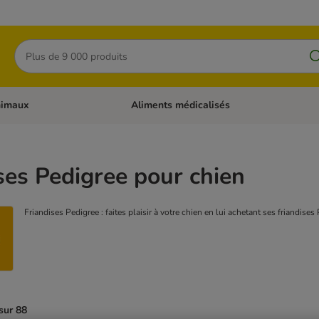
Rechercher
nimaux
Aliments médicalisés
 catégories: Chats
Dérouler les catégories: Autres animaux
ses Pedigree pour chien
Friandises Pedigree : faites plaisir à votre chien en lui achetant ses friandises
sur 88