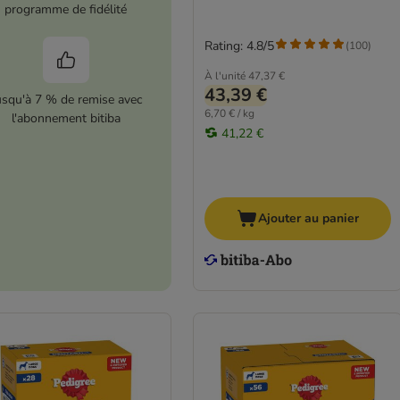
programme de fidélité
Rating: 4.8/5
(
100
)
À l'unité
47,37 €
43,39 €
usqu'à 7 % de remise avec
6,70 € / kg
l'abonnement bitiba
41,22 €
Ajouter au panier