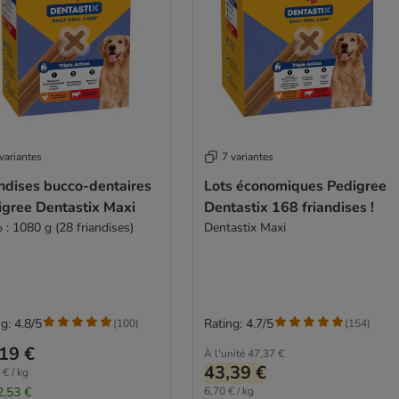
variantes
7 variantes
ndises bucco-dentaires
Lots économiques Pedigree
igree Dentastix Maxi
Dentastix 168 friandises !
 : 1080 g (28 friandises)
Dentastix Maxi
g: 4.8/5
Rating: 4.7/5
(
100
)
(
154
)
19 €
À l'unité
47,37 €
43,39 €
 € / kg
2,53 €
6,70 € / kg