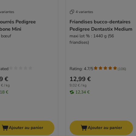
variantes
4 variantes
fourrés Pedigree
Friandises bucco-dentaires
bone Mini
Pedigree Dentastix Medium
, bœuf
maxi lot % : 1440 g (56
friandises)
rated
Rating: 4.7/5
(
106
)
9 €
12,99 €
 € / kg
9,02 € / kg
,18 €
12,34 €
Ajouter au panier
Ajouter au panier