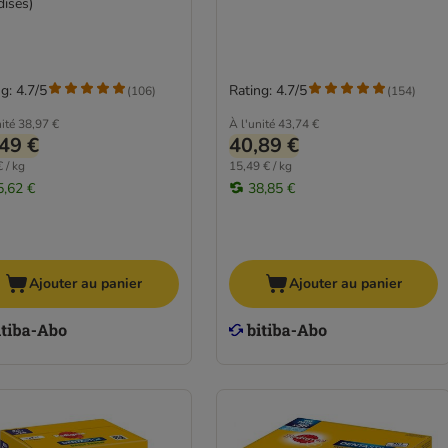
dises)
g: 4.7/5
Rating: 4.7/5
(
106
)
(
154
)
ité
38,97 €
À l'unité
43,74 €
49 €
40,89 €
 / kg
15,49 € / kg
5,62 €
38,85 €
Ajouter au panier
Ajouter au panier