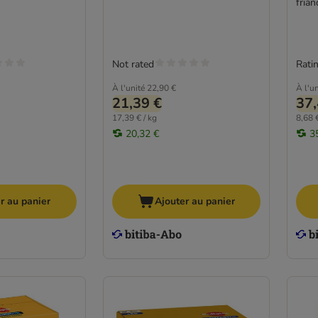
frian
Not rated
Ratin
À l'unité
22,90 €
À l'un
21,39 €
37,
17,39 € / kg
8,68 €
20,32 €
3
r au panier
Ajouter au panier