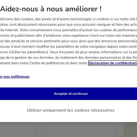
Aidez-nous à nous améliorer !
ilisons des cookies, des pixels et d'autres technologies (« cookies ») sur notre site I
okies sont absolument nécessaires pour que vous puissiez naviguer et faire des acha
site Internet. Votre consentement nous permettra d'activer les cookies de performanc
nnels et publicitaires afin d'améliorer votre expérience client sur notre site internet 
er des produits et services pertinents pour vous ainsi que des annonces personnalis
ouvez à tout moment modifier les paramètres de votre navigateur depuis notre centr
ences («Gérer les paramètres»). Vous trouverez de plus amples informations sur la p
rge de la gestion de vos données, du traitement des données personnelles et des fin
itement dans notre Centre de préférences et dans notre
Déclaration de confidentiali
er mes préférences
Accepter et continuer
4 variantes
cco-dentaires
Pedigree Rodeo Duos
Utiliser uniquement les cookies nécessaires
tastix Maxi
poulet, bacon (7 friandises)
0 g (56