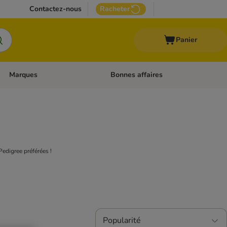
Contactez-nous
Racheter
Panier
Marques
Bonnes affaires
Dérouler les catégories: Aliments médicalisés
Dérouler les catégories: Marques
ree !
 Pedigree préférées !
Popularité