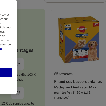
nternet.
ts sur
e,
et de vous
ées.
e de
ersonne
alités de
té
Vos avantages
5 variantes
5 % de remise dès 100 €
d'achat
Friandises bucco-dentaires
Pedigree Dentastix Maxi
maxi lot % : 6480 g (168
friandises)
12 € de remise avec le