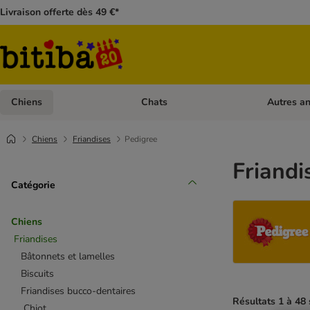
Livraison offerte dès 49 €*
Chiens
Chats
Autres a
Dérouler les catégories: Chiens
Dérouler les
Chiens
Friandises
Pedigree
Friandi
Catégorie
Chiens
Friandises
Bâtonnets et lamelles
Biscuits
Friandises bucco-dentaires
Résultats 1 à 48 
Chiot