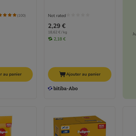
Not rated
(
100
)
2,29 €
18,62 € / kg
J
2,18 €
r au panier
Ajouter au panier