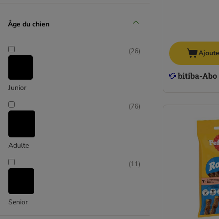
Volaille
Âge du chien
(
26
)
Ajoute
Junior
(
76
)
Adulte
(
11
)
Senior