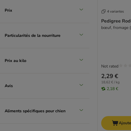
Prix
4 variantes
Pedigree Rod
bœuf, fromage (7
Particularités de la nourriture
Prix au kilo
Not rated
2,29 €
18,62 € / kg
Avis
2,18 €
Aliments spécifiques pour chien
Ajoute