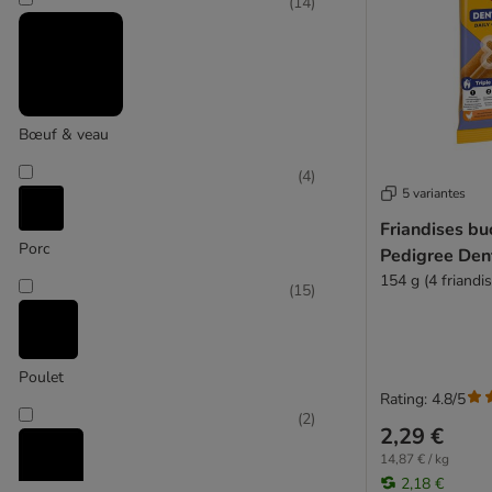
Flamingo
(
14
)
Lucky Jim
Lupo
Caniland
Delibest
Très grand > 45 kg
Bœuf & veau
Lily's Kitchen
RINTI
(
4
)
Carnilove
5 variantes
Karlie
Friandises bu
Porc
Pedigree Den
154 g (4 friandis
(
15
)
Poulet
Rating: 4.8/5
(
2
)
2,29 €
14,87 € / kg
2,18 €