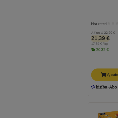
Not rated
À l'unité
22,90 €
21,39 €
17,39 € / kg
20,32 €
Ajoute