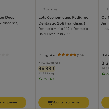
7 variantes
3 
eo Duos
Lots économiques Pedigree
Os 
 friandises)
Dentastix 168 friandises !
Jum
Dentastix Mini x 112 + Dentastix
4 os
Daily Fresh Mini x 56
Rating: 4.7/5
Not 
(
154
)
2,2
À l'unité
38,56 €
36,99 €
14,31
12,25 € / kg
2
35,14 €
r au panier
Ajouter au panier