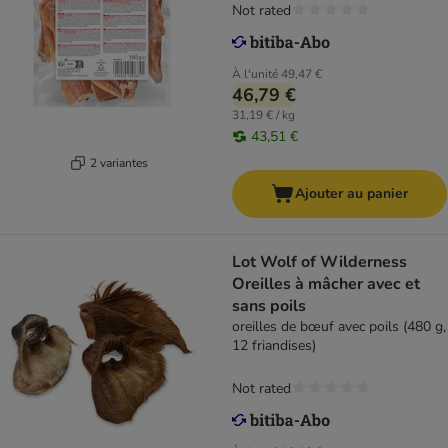
Not rated
À l'unité
49,47 €
46,79 €
31,19 € / kg
43,51 €
2 variantes
Ajouter au panier
Lot Wolf of Wilderness
Oreilles à mâcher avec et
sans poils
oreilles de bœuf avec poils (480 g,
12 friandises)
Not rated