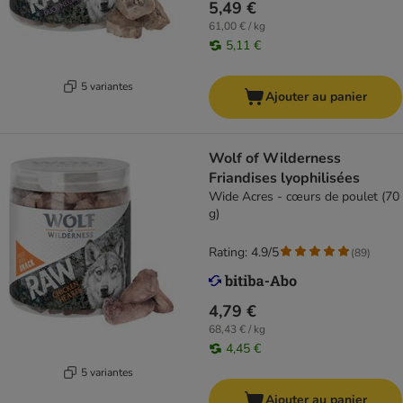
5,49 €
61,00 € / kg
5,11 €
5 variantes
Ajouter au panier
Wolf of Wilderness
Friandises lyophilisées
Wide Acres - cœurs de poulet (70
g)
Rating: 4.9/5
(
89
)
4,79 €
68,43 € / kg
4,45 €
5 variantes
Ajouter au panier