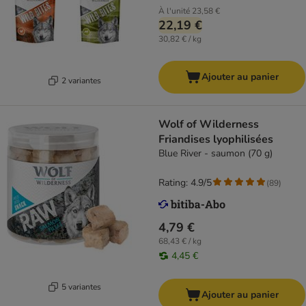
À l'unité
23,58 €
22,19 €
30,82 € / kg
Ajouter au panier
2 variantes
Wolf of Wilderness
Friandises lyophilisées
Blue River - saumon (70 g)
Rating: 4.9/5
(
89
)
4,79 €
68,43 € / kg
4,45 €
5 variantes
Ajouter au panier