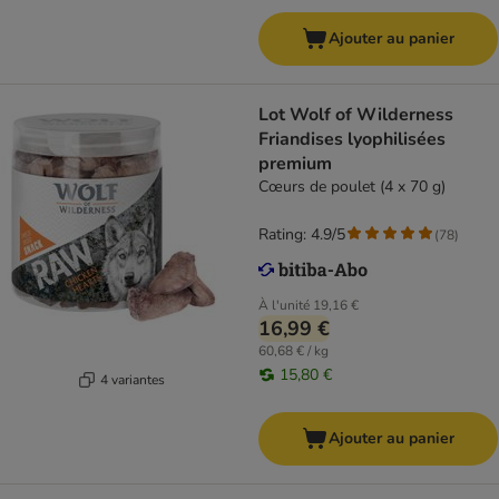
Ajouter au panier
Lot Wolf of Wilderness
Friandises lyophilisées
premium
Cœurs de poulet (4 x 70 g)
Rating: 4.9/5
(
78
)
À l'unité
19,16 €
16,99 €
60,68 € / kg
15,80 €
4 variantes
Ajouter au panier