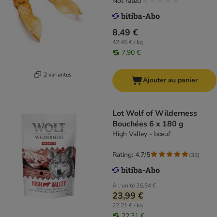
Not rated
8,49 €
42,45 € / kg
7,90 €
2 variantes
Ajouter au panier
Lot Wolf of Wilderness
Bouchées 6 x 180 g
High Valley - bœuf
Rating: 4.7/5
(
33
)
À l'unité
26,94 €
23,99 €
22,21 € / kg
22,31 €