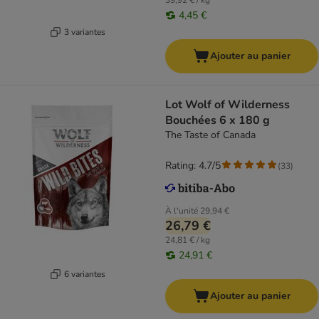
39,92 € / kg
4,45 €
3 variantes
Ajouter au panier
Lot Wolf of Wilderness
Bouchées 6 x 180 g
The Taste of Canada
Rating: 4.7/5
(
33
)
À l'unité
29,94 €
26,79 €
24,81 € / kg
24,91 €
6 variantes
Ajouter au panier