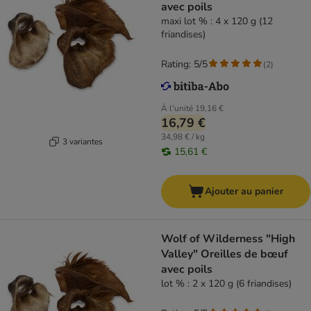
avec poils
maxi lot % : 4 x 120 g (12
friandises)
Rating: 5/5
(
2
)
À l'unité
19,16 €
16,79 €
34,98 € / kg
3 variantes
15,61 €
Ajouter au panier
Wolf of Wilderness "High
Valley" Oreilles de bœuf
avec poils
lot % : 2 x 120 g (6 friandises)