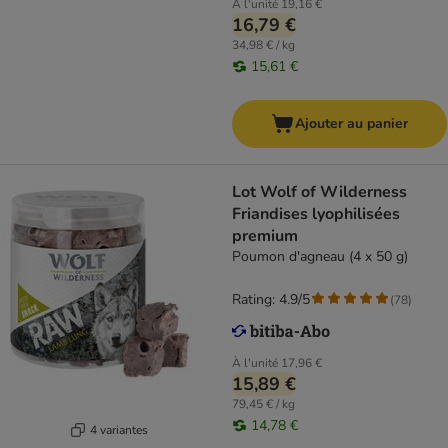
À l'unité
19,16 €
16,79 €
34,98 € / kg
15,61 €
Ajouter au panier
Lot Wolf of Wilderness
Friandises lyophilisées
premium
Poumon d'agneau (4 x 50 g)
Rating: 4.9/5
(
78
)
À l'unité
17,96 €
15,89 €
79,45 € / kg
14,78 €
4 variantes