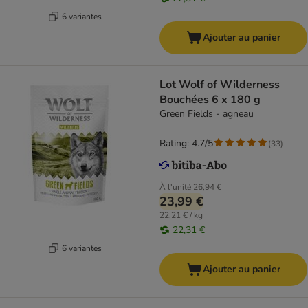
6 variantes
Ajouter au panier
Lot Wolf of Wilderness
Bouchées 6 x 180 g
Green Fields - agneau
Rating: 4.7/5
(
33
)
À l'unité
26,94 €
23,99 €
22,21 € / kg
22,31 €
6 variantes
Ajouter au panier