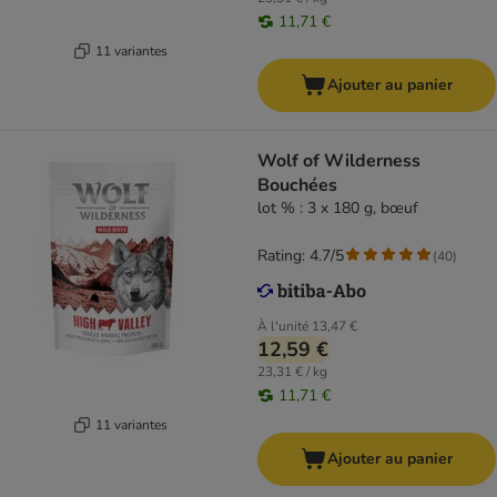
11,71 €
11 variantes
Ajouter au panier
Wolf of Wilderness
Bouchées
lot % : 3 x 180 g, bœuf
Rating: 4.7/5
(
40
)
À l'unité
13,47 €
12,59 €
23,31 € / kg
11,71 €
11 variantes
Ajouter au panier