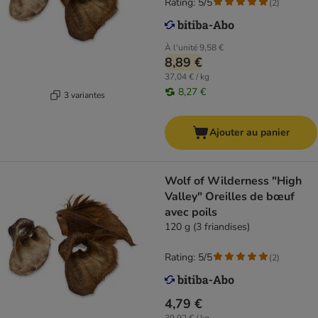
Rating: 5/5
(
2
)
À l'unité
9,58 €
8,89 €
37,04 € / kg
8,27 €
3 variantes
Ajouter au panier
Wolf of Wilderness "High
Valley" Oreilles de bœuf
avec poils
120 g (3 friandises)
Rating: 5/5
(
2
)
4,79 €