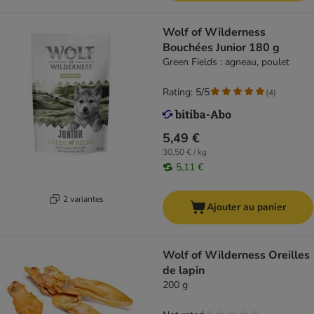
Wolf of Wilderness
Bouchées Junior 180 g
Green Fields : agneau, poulet
Rating: 5/5
(
4
)
5,49 €
30,50 € / kg
5,11 €
2 variantes
Ajouter au panier
Wolf of Wilderness Oreilles
de lapin
200 g