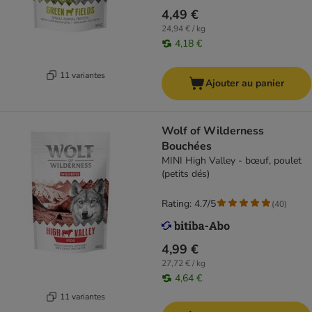
4,49 €
24,94 € / kg
4,18 €
11 variantes
Ajouter au panier
Wolf of Wilderness
Bouchées
MINI High Valley - bœuf, poulet
(petits dés)
Rating: 4.7/5
(
40
)
4,99 €
27,72 € / kg
4,64 €
11 variantes