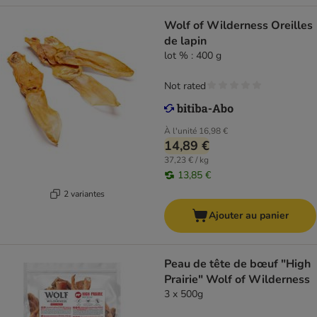
Wolf of Wilderness Oreilles
de lapin
lot % : 400 g
Not rated
À l'unité
16,98 €
14,89 €
37,23 € / kg
13,85 €
2 variantes
Ajouter au panier
Peau de tête de bœuf "High
Prairie" Wolf of Wilderness
3 x 500g