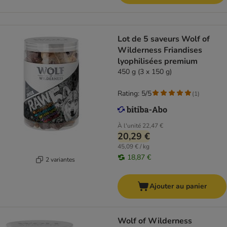
Lot de 5 saveurs Wolf of
Wilderness Friandises
lyophilisées premium
450 g (3 x 150 g)
Rating: 5/5
(
1
)
À l'unité
22,47 €
20,29 €
45,09 € / kg
18,87 €
2 variantes
Ajouter au panier
Wolf of Wilderness