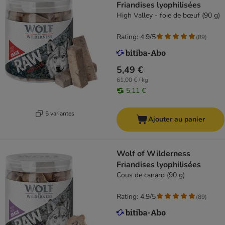
Friandises lyophilisées
High Valley - foie de bœuf (90 g)
Rating: 4.9/5
(
89
)
5,49 €
61,00 € / kg
5,11 €
5 variantes
Ajouter au panier
Wolf of Wilderness
Friandises lyophilisées
Cous de canard (90 g)
Rating: 4.9/5
(
89
)