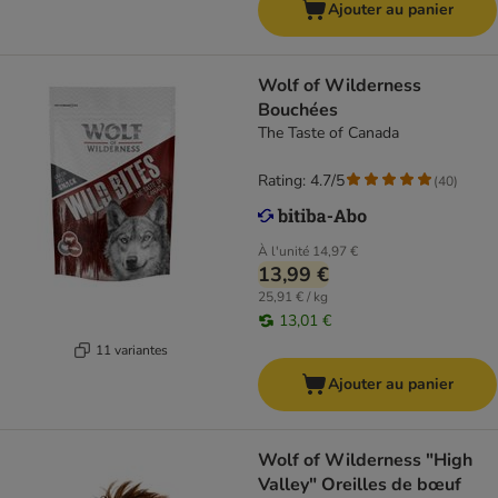
Ajouter au panier
Wolf of Wilderness
Bouchées
The Taste of Canada
Rating: 4.7/5
(
40
)
À l'unité
14,97 €
13,99 €
25,91 € / kg
13,01 €
11 variantes
Ajouter au panier
Wolf of Wilderness "High
Valley" Oreilles de bœuf