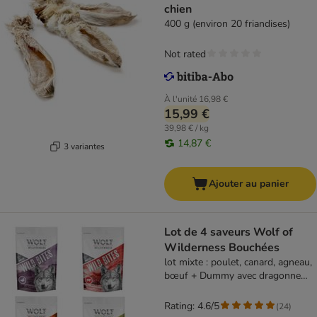
chien
400 g (environ 20 friandises)
Not rated
À l'unité
16,98 €
15,99 €
39,98 € / kg
14,87 €
3 variantes
Ajouter au panier
Lot de 4 saveurs Wolf of
Wilderness Bouchées
lot mixte : poulet, canard, agneau,
bœuf + Dummy avec dragonne
Wolf of Wilderness
Rating: 4.6/5
(
24
)