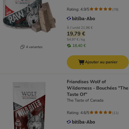
Rating: 4.9/5
(
78
)
À l'unité
21,96 €
19,79 €
54,97 € / kg
18,40 €
4 variantes
Ajouter au panier
Friandises Wolf of
Wilderness - Bouchées "The
Taste Of"
The Taste of Canada
Rating: 4.6/5
(
11
)