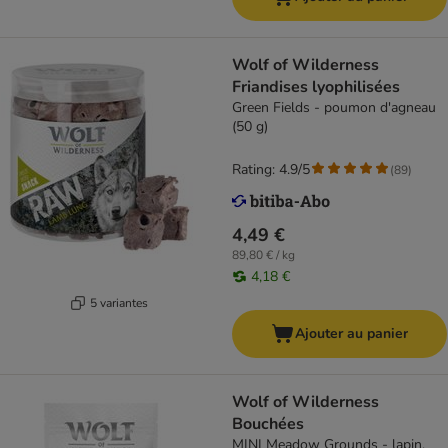
Wolf of Wilderness
Friandises lyophilisées
Green Fields - poumon d'agneau
(50 g)
Rating: 4.9/5
(
89
)
4,49 €
89,80 € / kg
4,18 €
5 variantes
Ajouter au panier
Wolf of Wilderness
Bouchées
MINI Meadow Grounds - lapin,