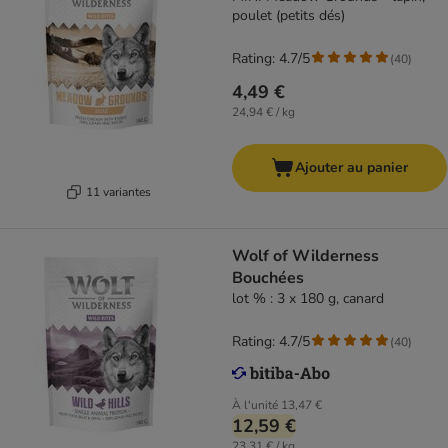
poulet (petits dés)
Rating: 4.7/5
(
40
)
4,49 €
24,94 € / kg
Ajouter au panier
11 variantes
Wolf of Wilderness
Bouchées
lot % : 3 x 180 g, canard
Rating: 4.7/5
(
40
)
À l'unité
13,47 €
12,59 €
23,31 € / kg