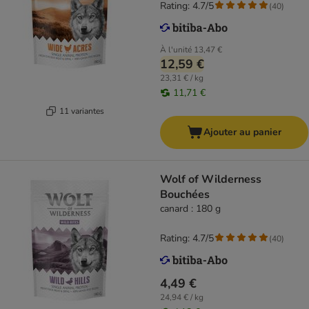
Rating: 4.7/5
(
40
)
À l'unité
13,47 €
12,59 €
23,31 € / kg
11,71 €
11 variantes
Ajouter au panier
Wolf of Wilderness
Bouchées
canard : 180 g
Rating: 4.7/5
(
40
)
4,49 €
24,94 € / kg