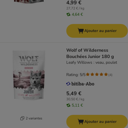
4,99 €
27,72 € / kg
4,64 €
Ajouter au panier
Wolf of Wilderness
Bouchées Junior 180 g
Leafy Willows : veau, poulet
Rating: 5/5
(
4
)
5,49 €
30,50 € / kg
5,11 €
2 variantes
Ajouter au panier