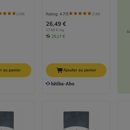
Rating: 4.7/5
(
130
)
(
130
)
26,49 €
17,66 € / kg
J
25,17 €
r au panier
Ajouter au panier