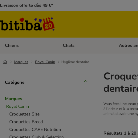
Livraison offerte dès 49 €*
Chiens
Chats
Autres a
Dérouler les catégories: Chiens
Dérouler les
Marques
Royal Canin
Hygiène dentaire
Croquet
Catégorie
dentair
Marques
Vous êtes l'heureux 
Royal Canin
à l'odeur et à la tex
Croquettes Size
animal d'avoir une hy
Croquettes Breed
Croquettes CARE Nutrition
Résultats 1 à 20 
Croquettes Club & Selection