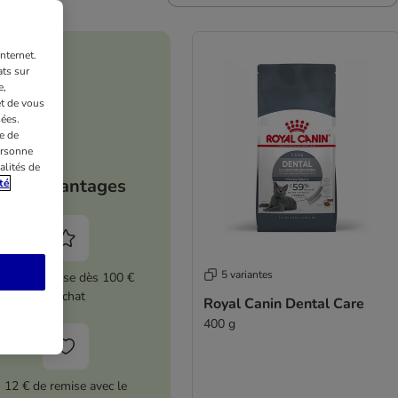
nternet.
ts sur
e,
et de vous
ées.
e de
ersonne
alités de
Vos avantages
té
5 variantes
5 % de remise dès 100 €
d'achat
Royal Canin Dental Care
400 g
12 € de remise avec le