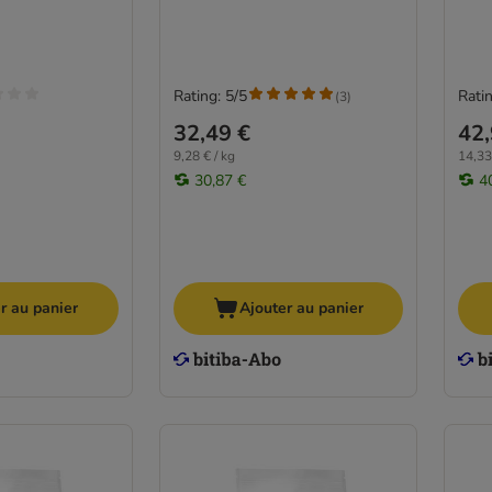
Rating: 5/5
Ratin
(
3
)
32,49 €
42,
9,28 € / kg
14,33
30,87 €
4
r au panier
Ajouter au panier