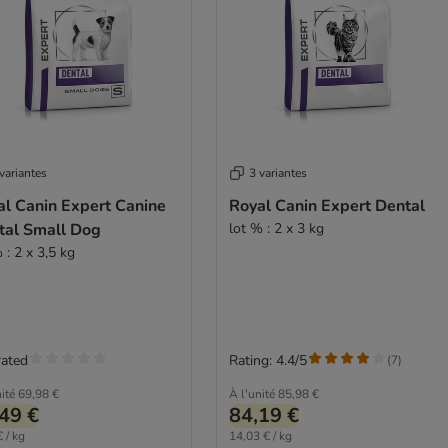
variantes
3 variantes
al Canin Expert Canine
Royal Canin Expert Dental
tal Small Dog
lot % : 2 x 3 kg
 : 2 x 3,5 kg
rated
Rating: 4.4/5
(
7
)
ité
69,98 €
À l'unité
85,98 €
49 €
84,19 €
 / kg
14,03 € / kg