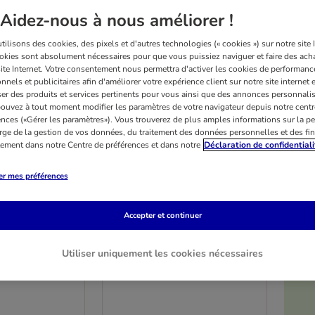
Aidez-nous à nous améliorer !
ilisons des cookies, des pixels et d'autres technologies (« cookies ») sur notre site I
okies sont absolument nécessaires pour que vous puissiez naviguer et faire des acha
site Internet. Votre consentement nous permettra d'activer les cookies de performanc
nnels et publicitaires afin d'améliorer votre expérience client sur notre site internet 
er des produits et services pertinents pour vous ainsi que des annonces personnalis
ouvez à tout moment modifier les paramètres de votre navigateur depuis notre centr
ences («Gérer les paramètres»). Vous trouverez de plus amples informations sur la p
rge de la gestion de vos données, du traitement des données personnelles et des fin
itement dans notre Centre de préférences et dans notre
Déclaration de confidentiali
er mes préférences
Accepter et continuer
5 variantes
Dental Care
Royal Canin Dental Care
Utiliser uniquement les cookies nécessaires
1,5 kg