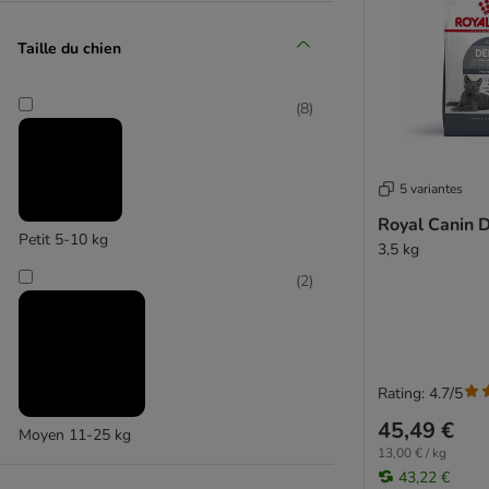
Taille du chien
(
8
)
5 variantes
Royal Canin 
Petit 5-10 kg
3,5 kg
(
2
)
Rating: 4.7/5
45,49 €
Moyen 11-25 kg
13,00 € / kg
43,22 €