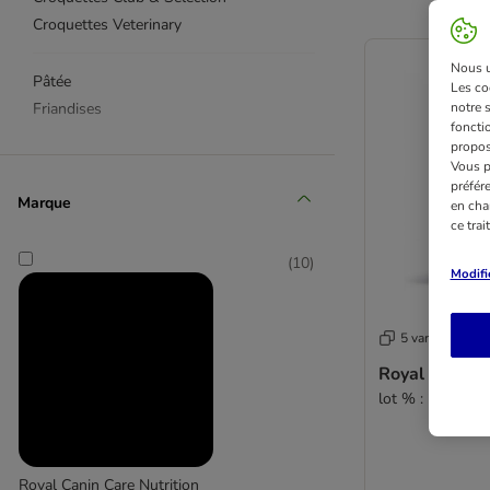
Croquettes Veterinary
Nous ut
Pâtée
Les co
Friandises
notre 
fonctio
propos
Mini
Vous p
préfér
Medium
Marque
en cha
Maxi
ce tra
(
10
)
Modifi
Chiot
Adulte
Senior
5 variantes
Croquettes Health
Royal Canin 
Croquettes Breed
lot % : 2 x 8 kg
Croquettes Veterinary
Pâtée Royal Canin
Royal Canin Care Nutrition