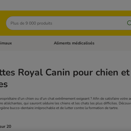
Rechercher
nimaux
Aliments médicalisés
 catégories: Chats
Dérouler les catégories: Autres animaux
tes Royal Canin pour chien e
es
propriétaire d'un chien ou d'un chat extrêmement exigeant ? Afin de satisfaire votr
ture alléchantes, qui sauront séduire les chiens et les chats les plus difficiles. Déc
giène bucco-dentaire irréprochable et de lutter contre la formation de tartre.
sur 20