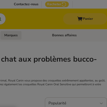
Contactez-nous
Racheter
Panier
Marques
Bonnes affaires
Dérouler les catégories: Aliments médicalisés
Dérouler les catégories: Marques
t chat aux problèmes bucco-
e animal, Royal Canin vous propose des croquettes extrêmement appétentes, au goût,
ouvrez également les croquettes Royal Canin Oral Sensitive qui permettront à votre
Popularité