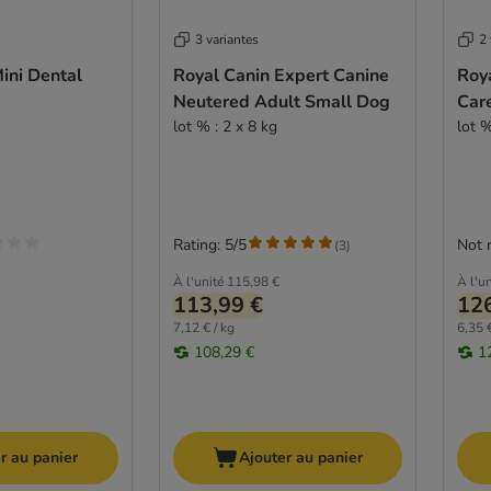
3 variantes
2 
ini Dental
Royal Canin Expert Canine
Roy
Neutered Adult Small Dog
Car
lot % : 2 x 8 kg
lot %
Rating: 5/5
Not 
(
3
)
À l'unité
115,98 €
À l'un
113,99 €
126
7,12 € / kg
6,35 €
108,29 €
1
r au panier
Ajouter au panier