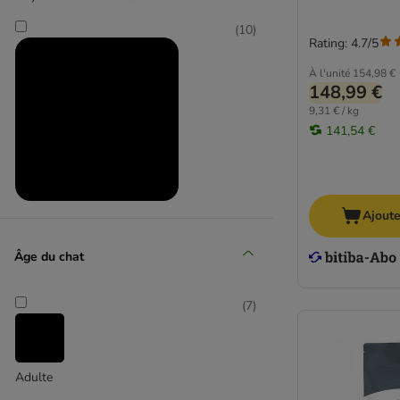
Pâtée Veterinary Diet
(
10
)
Rating: 4.7/5
Chaton
À l'unité
154,98 €
Adulte
148,99 €
Senior
9,31 € / kg
Articulations
141,54 €
Diabète ou surpoids
Digestion difficile
Hygiène dentaire
Performance
Royal Canin Veterinary Diet
Ajoute
Peau sensible
Rénal & Urinaire
Âge du chat
Stérilisé
(
7
)
Adulte