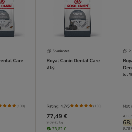
5 variantes
2 
Dental Care
Royal Canin Dental Care
Roy
8 kg
Den
lot %
Rating: 4.7/5
Not 
(
130
)
(
130
)
77,49 €
À l'un
68,
9,69 € / kg
73,62 €
9,78 €