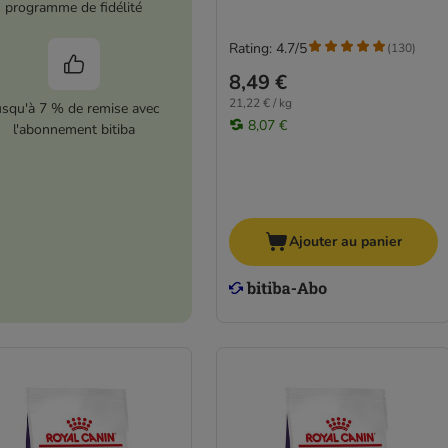
programme de fidélité
Rating: 4.7/5
(
130
)
8,49 €
21,22 € / kg
usqu'à 7 % de remise avec
8,07 €
l'abonnement bitiba
Ajouter au panier