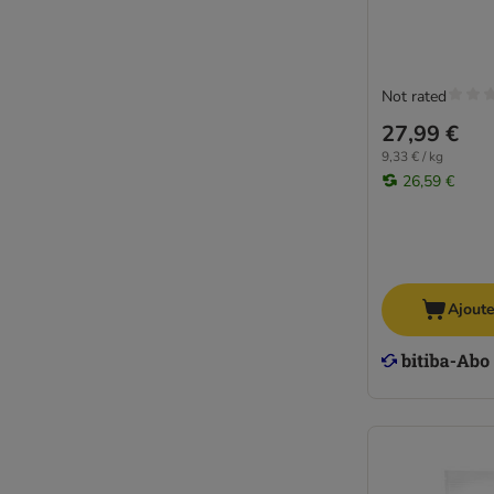
Not rated
27,99 €
9,33 € / kg
26,59 €
Ajoute