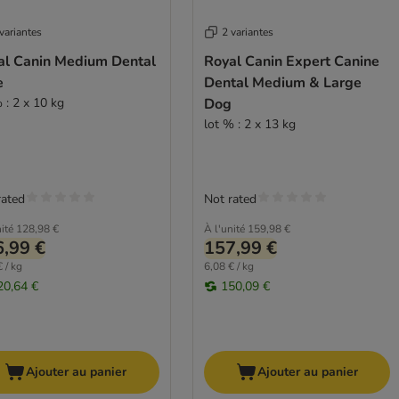
variantes
2 variantes
al Canin Medium Dental
Royal Canin Expert Canine
e
Dental Medium & Large
 : 2 x 10 kg
Dog
lot % : 2 x 13 kg
rated
Not rated
ité
128,98 €
À l'unité
159,98 €
,99 €
157,99 €
 / kg
6,08 € / kg
20,64 €
150,09 €
Ajouter au panier
Ajouter au panier