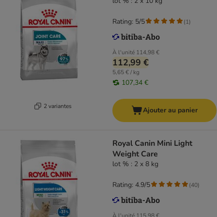
lot % : 2 x 10 kg
Rating: 5/5
(
1
)
À l'unité
114,98 €
112,99 €
5,65 € / kg
107,34 €
2 variantes
Ajouter au panier
Royal Canin Mini Light
Weight Care
lot % : 2 x 8 kg
Rating: 4.9/5
(
40
)
À l'unité
115,98 €