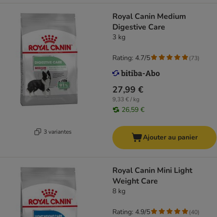
Royal Canin Medium
Digestive Care
3 kg
Rating: 4.7/5
(
73
)
27,99 €
9,33 € / kg
26,59 €
3 variantes
Ajouter au panier
Royal Canin Mini Light
Weight Care
8 kg
Rating: 4.9/5
(
40
)