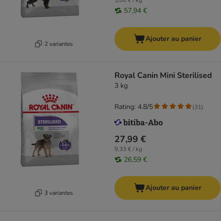
5,08 € / kg
57,94 €
Ajouter au panier
2 variantes
Royal Canin Mini Sterilised
3 kg
Rating: 4.8/5
(
31
)
27,99 €
9,33 € / kg
26,59 €
Ajouter au panier
3 variantes