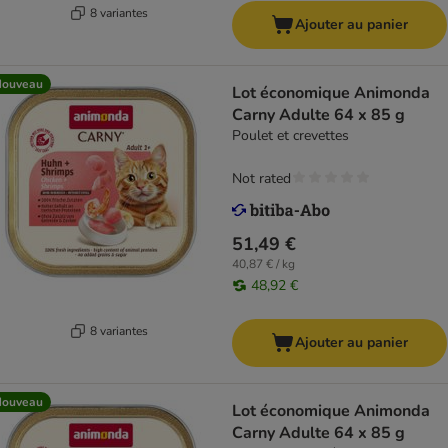
8 variantes
Ajouter au panier
Nouveau
Lot économique Animonda
Carny Adulte 64 x 85 g
Poulet et crevettes
Not rated
51,49 €
40,87 € / kg
48,92 €
8 variantes
Ajouter au panier
Nouveau
Lot économique Animonda
Carny Adulte 64 x 85 g