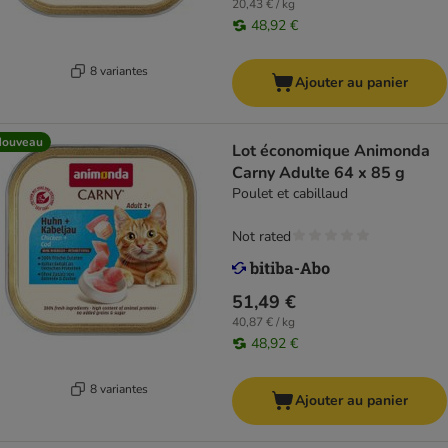
20,43 € / kg
48,92 €
8 variantes
Ajouter au panier
Nouveau
Lot économique Animonda
Carny Adulte 64 x 85 g
Poulet et cabillaud
Not rated
51,49 €
40,87 € / kg
48,92 €
8 variantes
Ajouter au panier