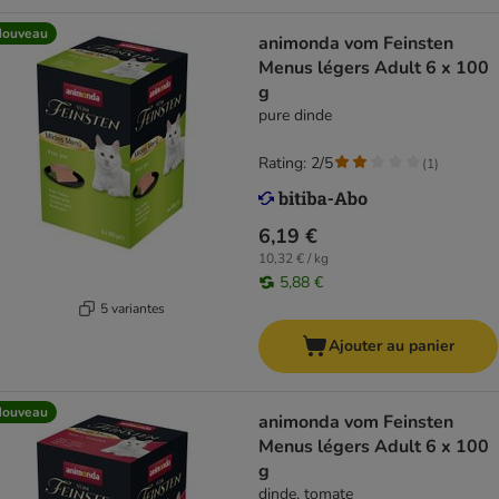
Nouveau
animonda vom Feinsten
Menus légers Adult 6 x 100
g
pure dinde
Rating: 2/5
(
1
)
6,19 €
10,32 € / kg
5,88 €
5 variantes
Ajouter au panier
Nouveau
animonda vom Feinsten
Menus légers Adult 6 x 100
g
dinde, tomate