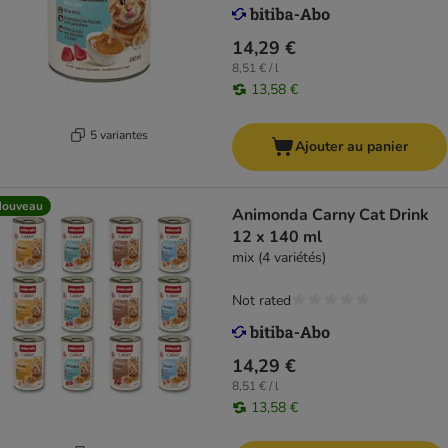
14,29 €
8,51 € / l
13,58 €
5 variantes
Ajouter au panier
Nouveau
Animonda Carny Cat Drink
12 x 140 ml
mix (4 variétés)
Not rated
14,29 €
8,51 € / l
13,58 €