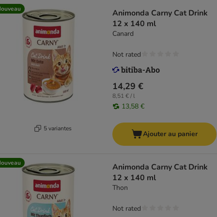
Nouveau
Animonda Carny Cat Drink
12 x 140 ml
Canard
Not rated
14,29 €
8,51 € / l
13,58 €
5 variantes
Ajouter au panier
Nouveau
Animonda Carny Cat Drink
12 x 140 ml
Thon
Not rated