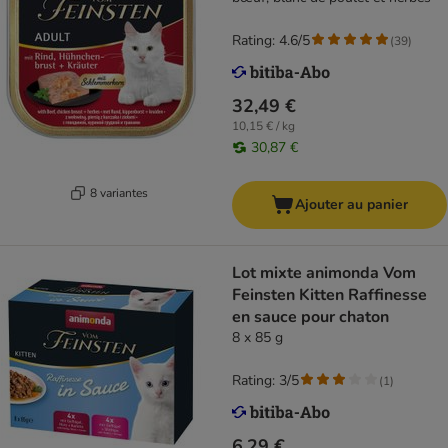
Rating: 4.6/5
(
39
)
32,49 €
10,15 € / kg
30,87 €
8 variantes
Ajouter au panier
Lot mixte animonda Vom
Feinsten Kitten Raffinesse
en sauce pour chaton
8 x 85 g
Rating: 3/5
(
1
)
6,29 €