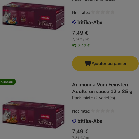
Not rated
7,49 €
7,34 € / kg
7,12 €
Ajouter au panier
Nouveau
Animonda Vom Feinsten
Adulte en sauce 12 x 85 g
Pack mixte (2 variétés)
Not rated
7,49 €
7,34 € / kg