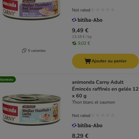
Not rated
9,49 €
13,18 € / kg
9,02 €
5 variantes
Ajouter au panier
Nouveau
animonda Carny Adult
Émincés raffinés en gelée 12
x 60 g
Thon blanc et saumon
Not rated
8,29 €