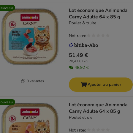
Nouveau
Lot économique Animonda
Carny Adulte 64 x 85 g
Poulet & truite
Not rated
51,49 €
20,43 € / kg
48,92 €
8 variantes
Ajouter au panier
Nouveau
Lot économique Animonda
Carny Adulte 64 x 85 g
Poulet et oie
Not rated