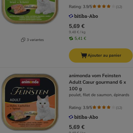
Rating: 3.9/5
(
12
)
5,69 €
9,48 € / kg
5,41 €
3 variantes
Ajouter au panier
animonda vom Feinsten
Adult Cœur gourmand 6 x
100 g
poulet, filet de saumon, épinards
Rating: 3.9/5
(
12
)
5,69 €