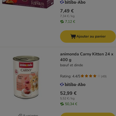
7,49 €
7,34 € / kg
7,12 €
Ajouter au panier
animonda Carny Kitten 24 x
400 g
bœuf et dinde
Rating: 4.4/5
(
49
)
52,99 €
5,52 € / kg
50,34 €
5 variantes