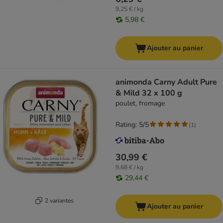
9,25 € / kg
5,98 €
Ajouter au panier
animonda Carny Adult Pure
& Mild 32 x 100 g
poulet, fromage
Rating: 5/5
(
1
)
30,99 €
9,68 € / kg
29,44 €
2 variantes
Ajouter au panier