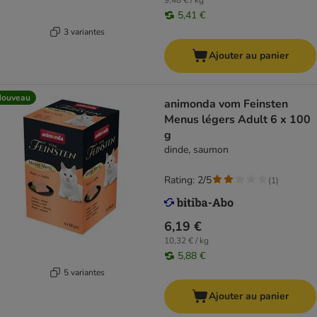
9,48 € / kg
5,41 €
3 variantes
Ajouter au panier
Nouveau
animonda vom Feinsten
Menus légers Adult 6 x 100
g
dinde, saumon
Rating: 2/5
(
1
)
6,19 €
10,32 € / kg
5,88 €
5 variantes
Ajouter au panier