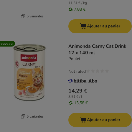
11,51 € / kg
7,88 €
5 variantes
Ajouter au panier
Nouveau
Animonda Carny Cat Drink
12 x 140 ml
Poulet
Not rated
14,29 €
8,51 € / l
13,58 €
5 variantes
Ajouter au panier