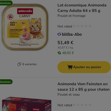
Nouveau
Lot économique Animonda
Carny Adulte 64 x 85 g
Poulet et fromage
Not rated
51,49 €
40,87 € / kg
48,92 €
8 variantes
Ajouter au panier
Nouveau
Animonda Vom Feinsten en
sauce 12 x 85 g pour chaton
Poulet et veau
Not rated