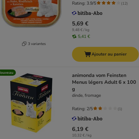
Rating: 3.9/5
(
12
)
5,69 €
9,48 € / kg
5,41 €
3 variantes
Ajouter au panier
Nouveau
animonda vom Feinsten
Menus légers Adult 6 x 100
g
dinde, fromage
Rating: 2/5
(
1
)
6,19 €
10,32 € / kg