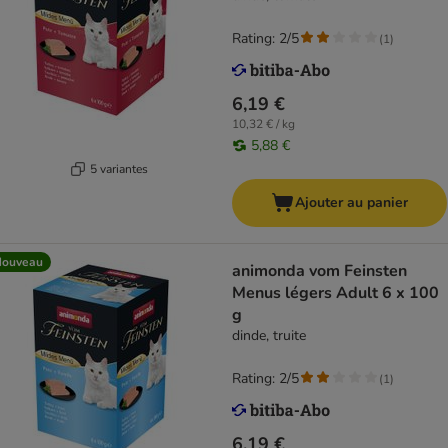
Rating: 2/5
(
1
)
6,19 €
10,32 € / kg
5,88 €
5 variantes
Ajouter au panier
Nouveau
animonda vom Feinsten
Menus légers Adult 6 x 100
g
dinde, truite
Rating: 2/5
(
1
)
6,19 €