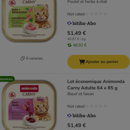
Poulet et herbe à chat
Not rated
51,49 €
40,87 € / kg
48,92 €
8 variantes
Ajouter au panier
Nouveau
Lot économique Animonda
Carny Adulte 64 x 85 g
Bœuf et faisan
Not rated
51,49 €