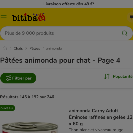
Livraison offerte dès 49 €*
Menu
Rechercher
Chats
Pâtées
animonda
Pâtées animonda pour chat - Page 4
Popularité
Filtrer par
Résultats 145 à 192 sur 246
Nouveau
animonda Carny Adult
Émincés raffinés en gelée 12
x 60 g
Thon blanc et vivaneau rouge