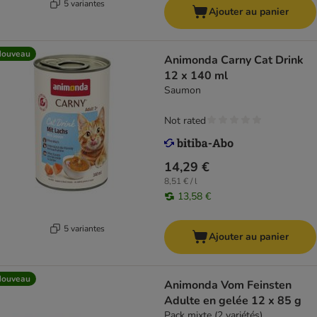
5 variantes
Ajouter au panier
Nouveau
Animonda Carny Cat Drink
12 x 140 ml
Saumon
Not rated
14,29 €
8,51 € / l
13,58 €
5 variantes
Ajouter au panier
Nouveau
Animonda Vom Feinsten
Adulte en gelée 12 x 85 g
Pack mixte (2 variétés)