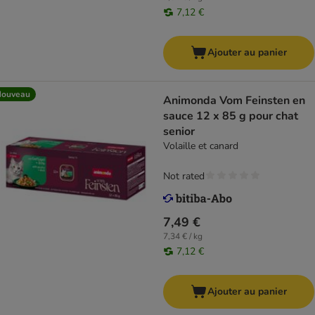
7,12 €
Ajouter au panier
Nouveau
Animonda Vom Feinsten en
sauce 12 x 85 g pour chat
senior
Volaille et canard
Not rated
7,49 €
7,34 € / kg
7,12 €
Ajouter au panier