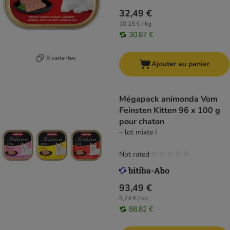
32,49 €
10,15 € / kg
30,87 €
8 variantes
Ajouter au panier
Mégapack animonda Vom
Feinsten Kitten 96 x 100 g
pour chaton
– lot mixte I
Not rated
93,49 €
9,74 € / kg
88,82 €