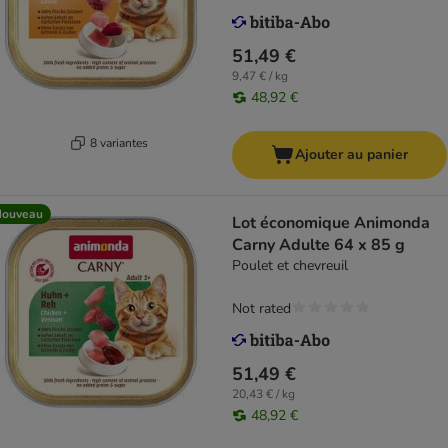
51,49 €
9,47 € / kg
48,92 €
8 variantes
Ajouter au panier
Nouveau
Lot économique Animonda
Carny Adulte 64 x 85 g
Poulet et chevreuil
Not rated
51,49 €
20,43 € / kg
48,92 €