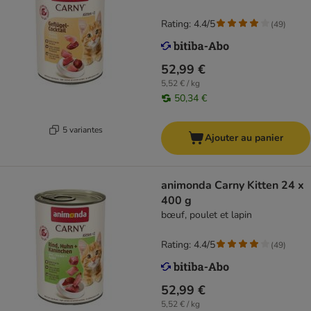
Rating: 4.4/5
(
49
)
52,99 €
5,52 € / kg
50,34 €
5 variantes
Ajouter au panier
animonda Carny Kitten 24 x
400 g
bœuf, poulet et lapin
Rating: 4.4/5
(
49
)
52,99 €
5,52 € / kg