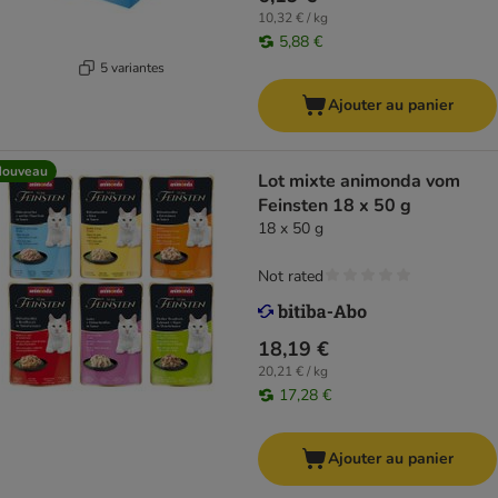
10,32 € / kg
5,88 €
5 variantes
Ajouter au panier
Nouveau
Lot mixte animonda vom
Feinsten 18 x 50 g
18 x 50 g
Not rated
18,19 €
20,21 € / kg
17,28 €
Ajouter au panier