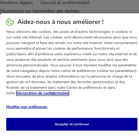
Mentions légales
Sécurité et confidentialité
Dispositions sur l’élimination des déchets
Frais et délai de livraison
Modes de paiement
Aidez-nous à nous améliorer !
Renoncer au contrat ici
Programme de fidélité
Nous utilisons des cookies, des pixels et d'autres technologies (« cookies »)
Application mobile
Programme d'affiliation
sur notre site Internet. Les cookies sont absolument nécessaires pour que vous
puissiez naviguer et faire des achats sur notre site Internet. Votre consentement
Déclaration d'accessibilité
nous permettra d'activer les cookies de performance, fonctionnels et
publicitaires afin d'améliorer votre expérience client sur notre site internet et de
bitiba GmbH
2026
vous proposer des produits et services pertinents pour vous ainsi que des
annonces personnalisées. Vous pouvez à tout moment modifier les paramètres
de votre navigateur depuis notre centre de préférences («Gérer les paramètres»).
Vous trouverez de plus amples informations sur la personne en charge de la
gestion de vos données, du traitement des données personnelles et des
finalités de ce traitement dans notre Centre de préférences et dans
notre
Déclaration de confidentialité
Modifier mes préférences
Accepter et continuer