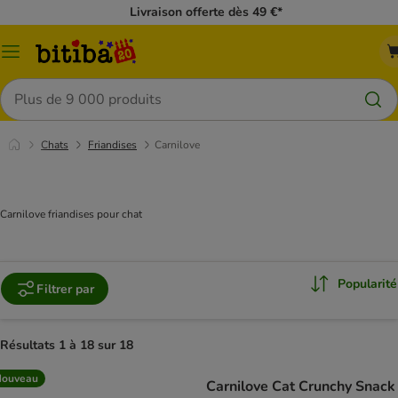
Livraison offerte dès 49 €*
Menu
Rechercher
Chats
Friandises
Carnilove
Carnilove friandises pour chat
Popularité
Filtrer par
Résultats 1 à 18 sur 18
Nouveau
Carnilove Cat Crunchy Snack