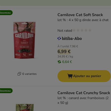
Nouveau
Carnilove Cat Soft Snack
lot % : 4 x 50 g dinde avec à chat
Not rated
À l'unité
7,96 €
6,99 €
34,95 € / kg
6,64 €
6 variantes
Ajouter au panier
Nouveau
Carnilove Cat Crunchy Snack
lot % : canard avec framboises (2
x 50 g)