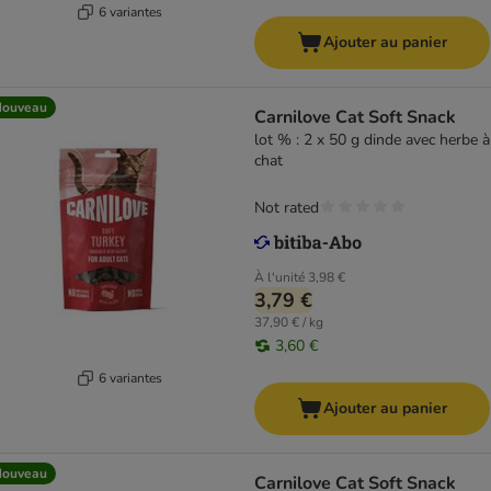
6 variantes
Ajouter au panier
Nouveau
Carnilove Cat Soft Snack
lot % : 2 x 50 g dinde avec herbe à
chat
Not rated
À l'unité
3,98 €
3,79 €
37,90 € / kg
3,60 €
6 variantes
Ajouter au panier
Nouveau
Carnilove Cat Soft Snack