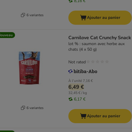
8,16 €
6 variantes
Ajouter au panier
Nouveau
Carnilove Cat Crunchy Snack
lot % : saumon avec herbe aux
chats (4 x 50 g)
Not rated
À l'unité
7,16 €
6,49 €
32,45 € / kg
6,17 €
6 variantes
Ajouter au panier