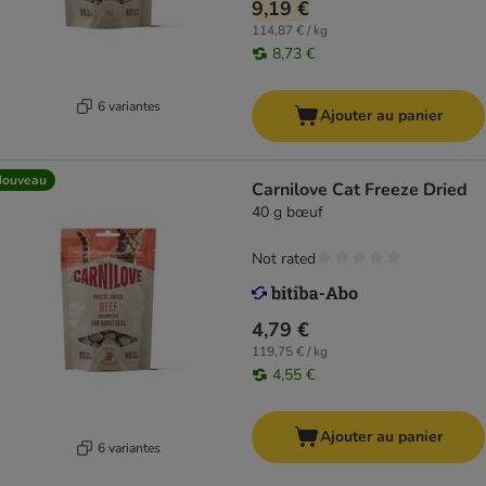
9,19 €
114,87 € / kg
8,73 €
6 variantes
Ajouter au panier
Nouveau
Carnilove Cat Freeze Dried
40 g bœuf
Not rated
4,79 €
119,75 € / kg
4,55 €
Ajouter au panier
6 variantes