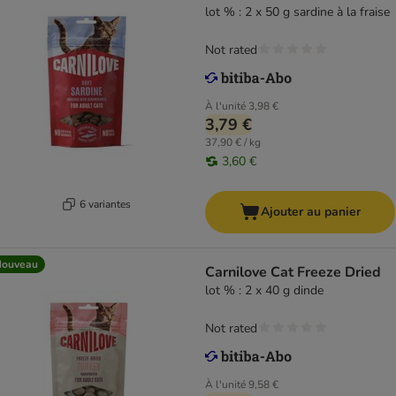
lot % : 2 x 50 g sardine à la fraise
Not rated
À l'unité
3,98 €
3,79 €
37,90 € / kg
3,60 €
6 variantes
Ajouter au panier
Nouveau
Carnilove Cat Freeze Dried
lot % : 2 x 40 g dinde
Not rated
À l'unité
9,58 €