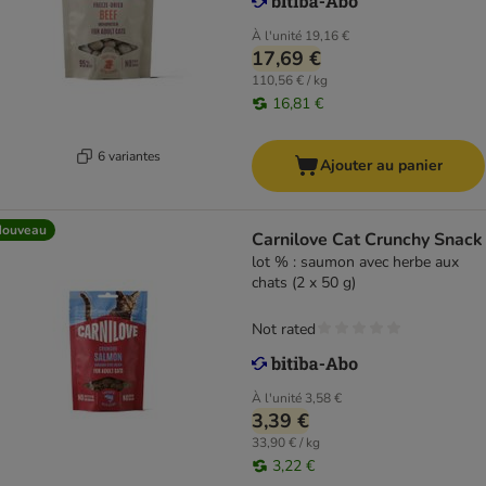
À l'unité
19,16 €
17,69 €
110,56 € / kg
16,81 €
6 variantes
Ajouter au panier
Nouveau
Carnilove Cat Crunchy Snack
lot % : saumon avec herbe aux
chats (2 x 50 g)
Not rated
À l'unité
3,58 €
3,39 €
33,90 € / kg
3,22 €