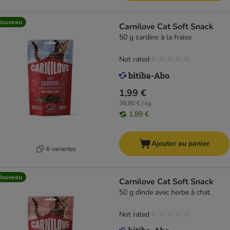
Nouveau
Carnilove Cat Soft Snack
50 g sardine à la fraise
Not rated
1,99 €
39,80 € / kg
1,89 €
Ajouter au panier
6 variantes
Nouveau
Carnilove Cat Soft Snack
50 g dinde avec herbe à chat
Not rated