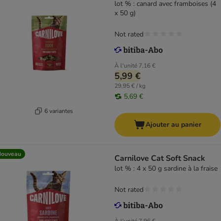
lot % : canard avec framboises (4
x 50 g)
Not rated
À l'unité
7,16 €
5,99 €
29,95 € / kg
5,69 €
6 variantes
Ajouter au panier
Nouveau
Carnilove Cat Soft Snack
lot % : 4 x 50 g sardine à la fraise
Not rated