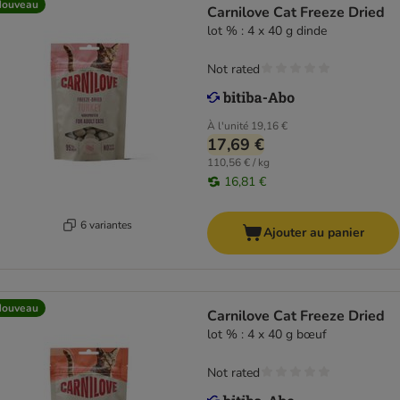
Nouveau
Carnilove Cat Freeze Dried
lot % : 4 x 40 g dinde
Not rated
À l'unité
19,16 €
17,69 €
110,56 € / kg
16,81 €
6 variantes
Ajouter au panier
Nouveau
Carnilove Cat Freeze Dried
lot % : 4 x 40 g bœuf
Not rated