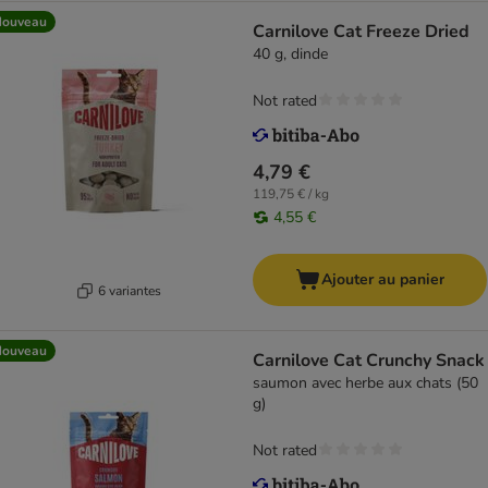
Nouveau
Carnilove Cat Freeze Dried
40 g, dinde
Not rated
4,79 €
119,75 € / kg
4,55 €
Ajouter au panier
6 variantes
Nouveau
Carnilove Cat Crunchy Snack
saumon avec herbe aux chats (50
g)
Not rated