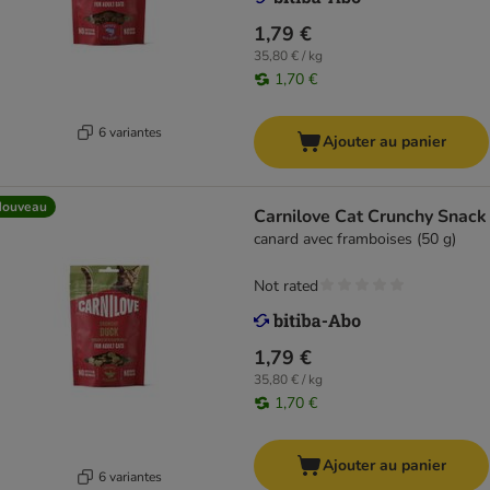
1,79 €
35,80 € / kg
1,70 €
6 variantes
Ajouter au panier
Nouveau
Carnilove Cat Crunchy Snack
canard avec framboises (50 g)
Not rated
1,79 €
35,80 € / kg
1,70 €
Ajouter au panier
6 variantes