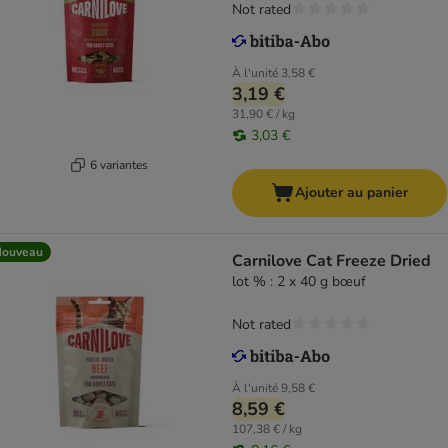
Not rated
À l'unité
3,58 €
3,19 €
31,90 € / kg
3,03 €
6 variantes
Ajouter au panier
Nouveau
Carnilove Cat Freeze Dried
lot % : 2 x 40 g bœuf
Not rated
À l'unité
9,58 €
8,59 €
107,38 € / kg