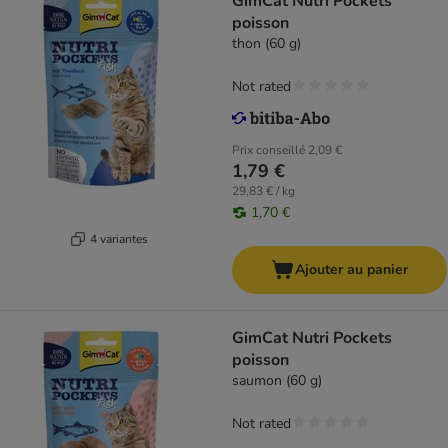
GimCat Nutri Pockets
poisson
thon (60 g)
Not rated
Prix conseillé
2,09 €
1,79 €
29,83 € / kg
1,70 €
4 variantes
Ajouter au panier
GimCat Nutri Pockets
poisson
saumon (60 g)
Not rated