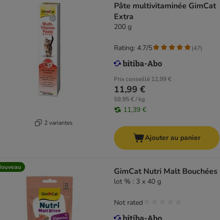
Pâte multivitaminée GimCat
Extra
200 g
Rating: 4.7/5
(
47
)
Prix conseillé
12,99 €
11,99 €
59,95 € / kg
11,39 €
2 variantes
Ajouter au panier
Nouveau
GimCat Nutri Malt Bouchées
lot % : 3 x 40 g
Not rated