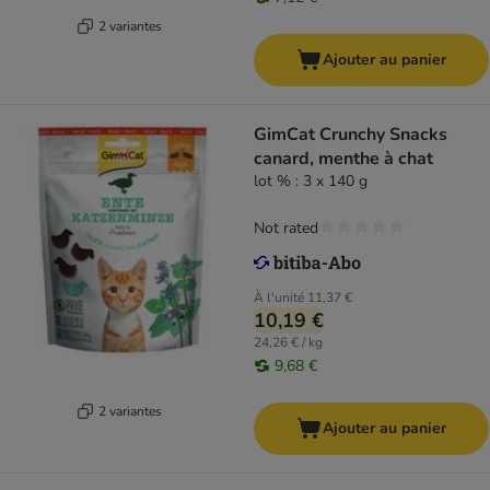
2 variantes
Ajouter au panier
GimCat Crunchy Snacks
canard, menthe à chat
lot % : 3 x 140 g
Not rated
À l'unité
11,37 €
10,19 €
24,26 € / kg
9,68 €
2 variantes
Ajouter au panier