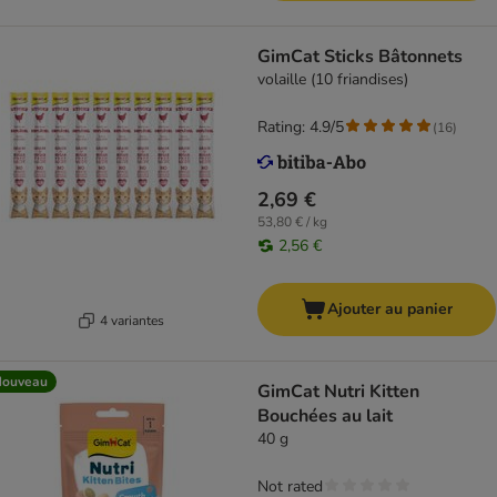
GimCat Sticks Bâtonnets
volaille (10 friandises)
Rating: 4.9/5
(
16
)
2,69 €
53,80 € / kg
2,56 €
Ajouter au panier
4 variantes
Nouveau
GimCat Nutri Kitten
Bouchées au lait
40 g
Not rated