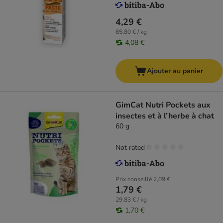
4,29 €
85,80 € / kg
4,08 €
Ajouter au panier
GimCat Nutri Pockets aux
insectes et à l’herbe à chat
60 g
Not rated
Prix conseillé
2,09 €
1,79 €
29,83 € / kg
1,70 €