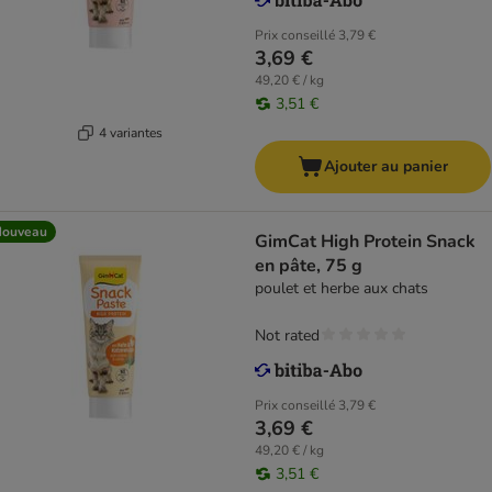
Prix conseillé
3,79 €
3,69 €
49,20 € / kg
3,51 €
4 variantes
Ajouter au panier
Nouveau
GimCat High Protein Snack
en pâte, 75 g
poulet et herbe aux chats
Not rated
Prix conseillé
3,79 €
3,69 €
49,20 € / kg
3,51 €