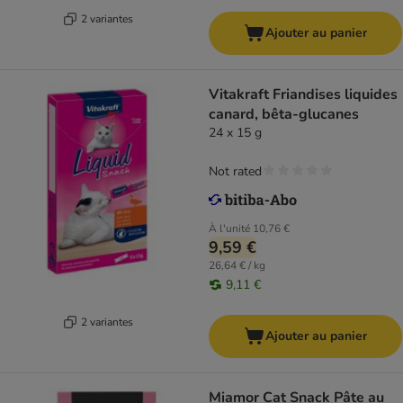
2 variantes
Ajouter au panier
Vitakraft Friandises liquides
canard, bêta-glucanes
24 x 15 g
Not rated
À l'unité
10,76 €
9,59 €
26,64 € / kg
9,11 €
2 variantes
Ajouter au panier
Miamor Cat Snack Pâte au