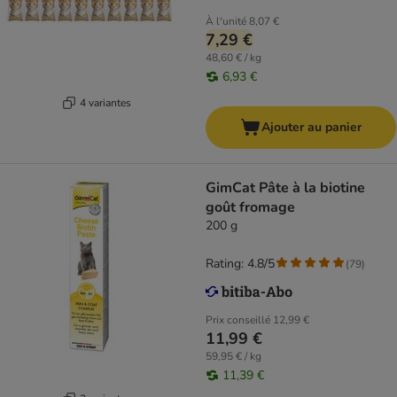
À l'unité
8,07 €
7,29 €
48,60 € / kg
6,93 €
4 variantes
Ajouter au panier
GimCat Pâte à la biotine
goût fromage
200 g
Rating: 4.8/5
(
79
)
Prix conseillé
12,99 €
11,99 €
59,95 € / kg
11,39 €