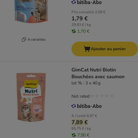
Prix conseillé
2,09 €
1,79 €
29,83 € / kg
1,70 €
4 variantes
Ajouter au panier
GimCat Nutri Biotin
Bouchées avec saumon
lot % : 3 x 40 g
Not rated
À l'unité
8,97 €
7,89 €
65,75 € / kg
7,50 €