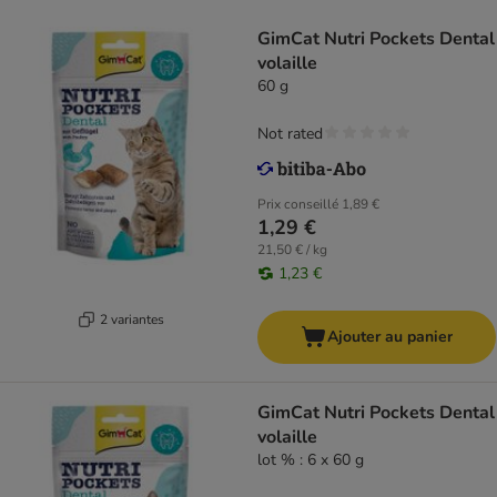
GimCat Nutri Pockets Dental
volaille
60 g
Not rated
Prix conseillé
1,89 €
1,29 €
21,50 € / kg
1,23 €
2 variantes
Ajouter au panier
GimCat Nutri Pockets Dental
volaille
lot % : 6 x 60 g