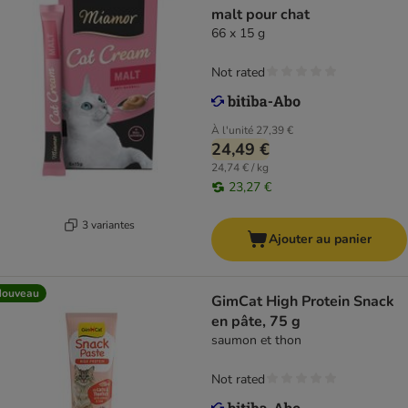
malt pour chat
66 x 15 g
Not rated
À l'unité
27,39 €
24,49 €
24,74 € / kg
23,27 €
3 variantes
Ajouter au panier
Nouveau
GimCat High Protein Snack
en pâte, 75 g
saumon et thon
Not rated