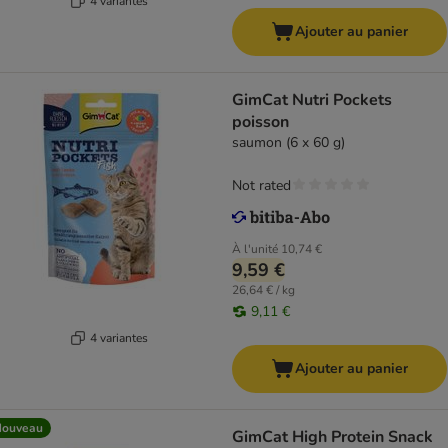
4 variantes
Ajouter au panier
GimCat Nutri Pockets
poisson
saumon (6 x 60 g)
Not rated
À l'unité
10,74 €
9,59 €
26,64 € / kg
9,11 €
4 variantes
Ajouter au panier
Nouveau
GimCat High Protein Snack