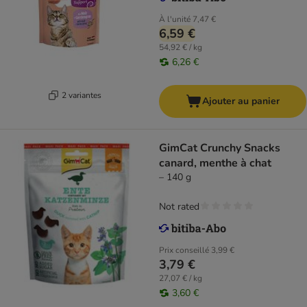
À l'unité
7,47 €
6,59 €
54,92 € / kg
6,26 €
2 variantes
Ajouter au panier
GimCat Crunchy Snacks
canard, menthe à chat
– 140 g
Not rated
Prix conseillé
3,99 €
3,79 €
27,07 € / kg
3,60 €