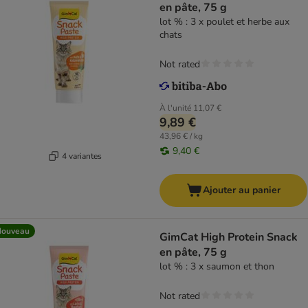
en pâte, 75 g
lot % : 3 x poulet et herbe aux
chats
Not rated
À l'unité
11,07 €
9,89 €
43,96 € / kg
9,40 €
4 variantes
Ajouter au panier
Nouveau
GimCat High Protein Snack
en pâte, 75 g
lot % : 3 x saumon et thon
Not rated