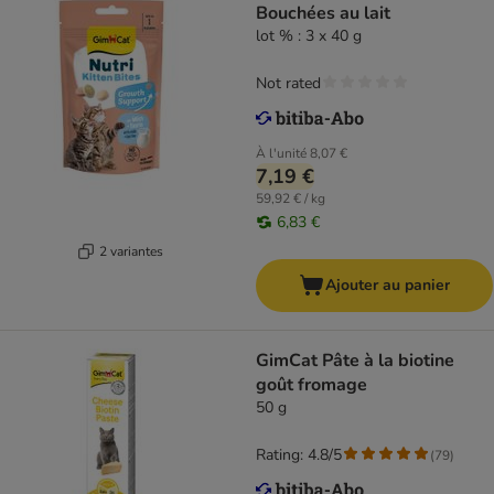
Bouchées au lait
lot % : 3 x 40 g
Not rated
À l'unité
8,07 €
7,19 €
59,92 € / kg
6,83 €
2 variantes
Ajouter au panier
GimCat Pâte à la biotine
goût fromage
50 g
Rating: 4.8/5
(
79
)