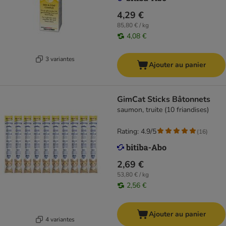
4,29 €
85,80 € / kg
4,08 €
3 variantes
Ajouter au panier
GimCat Sticks Bâtonnets
saumon, truite (10 friandises)
Rating: 4.9/5
(
16
)
2,69 €
53,80 € / kg
2,56 €
Ajouter au panier
4 variantes