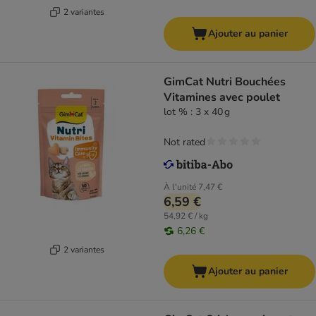
2 variantes
Ajouter au panier
GimCat Nutri Bouchées
Vitamines avec poulet
lot % : 3 x 40 g
Not rated
À l'unité
7,47 €
6,59 €
54,92 € / kg
6,26 €
2 variantes
Ajouter au panier