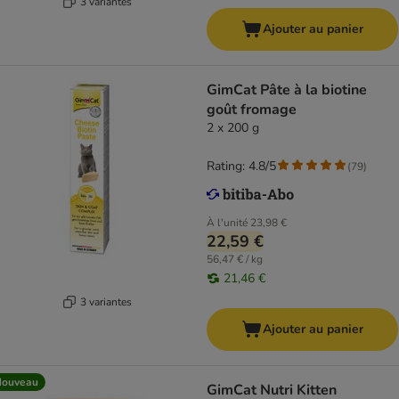
3 variantes
Ajouter au panier
GimCat Pâte à la biotine
goût fromage
2 x 200 g
Rating: 4.8/5
(
79
)
À l'unité
23,98 €
22,59 €
56,47 € / kg
21,46 €
3 variantes
Ajouter au panier
Nouveau
GimCat Nutri Kitten