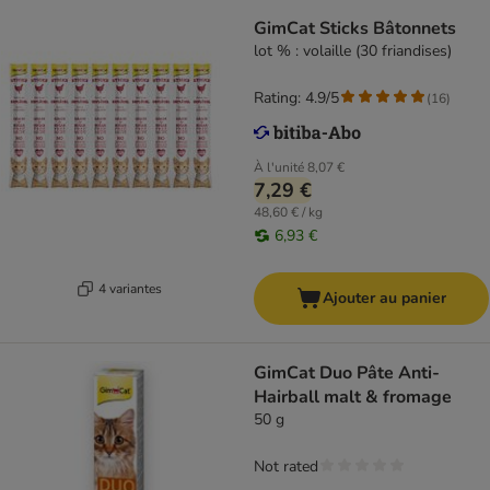
GimCat Sticks Bâtonnets
lot % : volaille (30 friandises)
Rating: 4.9/5
(
16
)
À l'unité
8,07 €
7,29 €
48,60 € / kg
6,93 €
4 variantes
Ajouter au panier
GimCat Duo Pâte Anti-
Hairball malt & fromage
50 g
Not rated