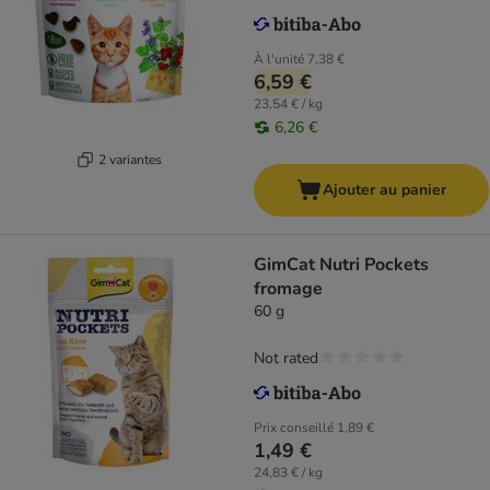
À l'unité
7,38 €
6,59 €
23,54 € / kg
6,26 €
2 variantes
Ajouter au panier
GimCat Nutri Pockets
fromage
60 g
Not rated
Prix conseillé
1,89 €
1,49 €
24,83 € / kg