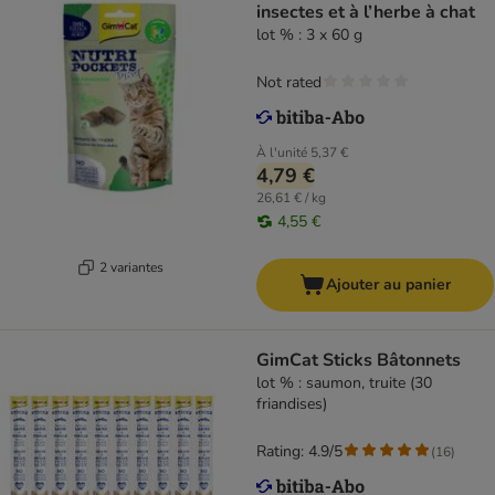
insectes et à l’herbe à chat
lot % : 3 x 60 g
Not rated
À l'unité
5,37 €
4,79 €
26,61 € / kg
4,55 €
2 variantes
Ajouter au panier
GimCat Sticks Bâtonnets
lot % : saumon, truite (30
friandises)
Rating: 4.9/5
(
16
)