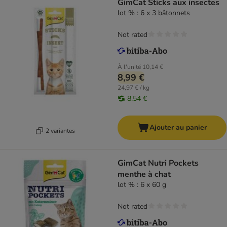
GimCat Sticks aux insectes
lot % : 6 x 3 bâtonnets
Not rated
À l'unité
10,14 €
8,99 €
24,97 € / kg
8,54 €
Ajouter au panier
2 variantes
GimCat Nutri Pockets
menthe à chat
lot % : 6 x 60 g
Not rated