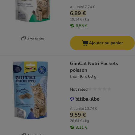
À l'unité
7,74 €
6,89 €
19,14 € / kg
6,55 €
2 variantes
Ajouter au panier
GimCat Nutri Pockets
poisson
thon (6 x 60 g)
Not rated
À l'unité
10,74 €
9,59 €
26,64 € / kg
9,11 €