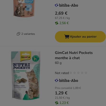
2,69 €
67,25 € / kg
2,56 €
2 variantes
Ajouter au panier
GimCat Nutri Pockets
menthe à chat
60 g
Not rated
Prix conseillé
1,89 €
1,29 €
21,50 € / kg
1,23 €