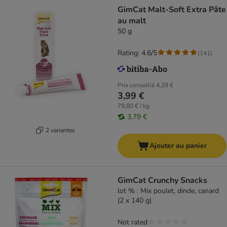
GimCat Malt-Soft Extra Pâte
au malt
50 g
Rating: 4.6/5
(
141
)
Prix conseillé
4,29 €
3,99 €
79,80 € / kg
3,79 €
2 variantes
Ajouter au panier
GimCat Crunchy Snacks
lot % : Mix poulet, dinde, canard
(2 x 140 g)
Not rated