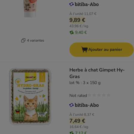
À l'unité
11,07 €
9,89 €
43,96 € / kg
9,40 €
4 variantes
Ajouter au panier
Herbe à chat Gimpet Hy-
Gras
lot % : 3 x 150 g
Not rated
À l'unité
8,37 €
7,49 €
16,64 € / kg
7,12 €