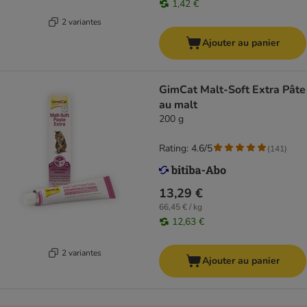
1,42 €
2 variantes
Ajouter au panier
GimCat Malt-Soft Extra Pâte
au malt
200 g
Rating: 4.6/5
(
141
)
13,29 €
66,45 € / kg
12,63 €
2 variantes
Ajouter au panier