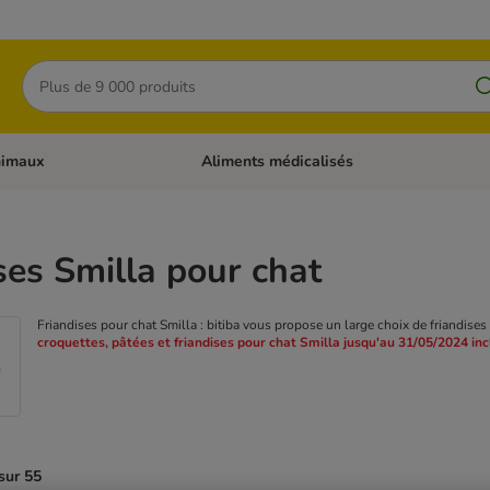
Rechercher
nimaux
Aliments médicalisés
 catégories: Chats
Dérouler les catégories: Autres animaux
ses Smilla pour chat
Friandises pour chat Smilla : bitiba vous propose un large choix de friandises
croquettes, pâtées et friandises pour chat Smilla jusqu'au 31/05/2024 incl
sur 55