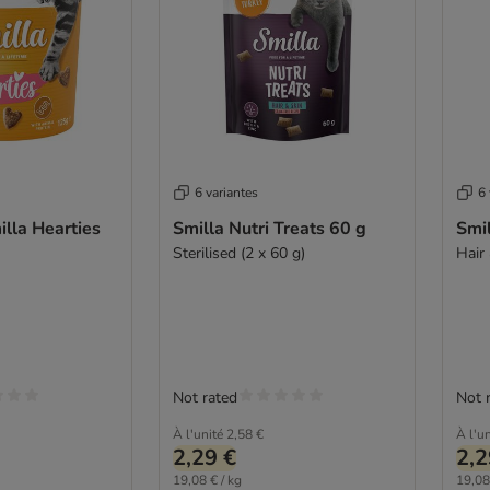
6 variantes
6 
illa Hearties
Smilla Nutri Treats 60 g
Smil
Sterilised (2 x 60 g)
Hair 
Not rated
Not 
À l'unité
2,58 €
À l'un
2,29 €
2,2
19,08 € / kg
19,08