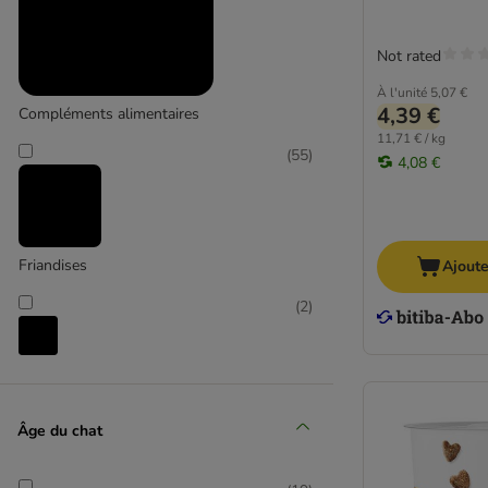
Herbe à chat
Lait
Not rated
Carnilove
À l'unité
5,07 €
Concept for Life
4,39 €
Compléments alimentaires
Wild Freedom
11,71 € / kg
(
55
)
4,08 €
Friandises
Ajoute
(
2
)
Lait
(
2
)
Âge du chat