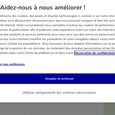
Aidez-nous à nous améliorer !
ilisons des cookies, des pixels et d'autres technologies (« cookies ») sur notre site I
okies sont absolument nécessaires pour que vous puissiez naviguer et faire des acha
site Internet. Votre consentement nous permettra d'activer les cookies de performanc
nnels et publicitaires afin d'améliorer votre expérience client sur notre site internet 
er des produits et services pertinents pour vous ainsi que des annonces personnalis
ouvez à tout moment modifier les paramètres de votre navigateur depuis notre centr
ences («Gérer les paramètres»). Vous trouverez de plus amples informations sur la p
rge de la gestion de vos données, du traitement des données personnelles et des fin
itement dans notre Centre de préférences et dans notre
Déclaration de confidentiali
er mes préférences
Accepter et continuer
6 variantes
illa Hearties
Smilla Nutri Treats 60 g
Utiliser uniquement les cookies nécessaires
g
Sterilised (60 g)