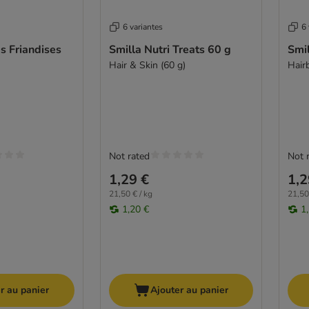
6 variantes
6 
es Friandises
Smilla Nutri Treats 60 g
Smil
Hair & Skin (60 g)
Hairb
Not rated
Not 
1,29 €
1,2
21,50 € / kg
21,50
1,20 €
1
r au panier
Ajouter au panier