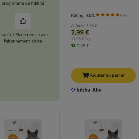
programme de fidélité
Rating: 4.8/5
(
81
)
À l'unité
3,58 €
2,99 €
usqu'à 7 % de remise avec
11,96 € / kg
l'abonnement bitiba
2,78 €
Ajouter au panier