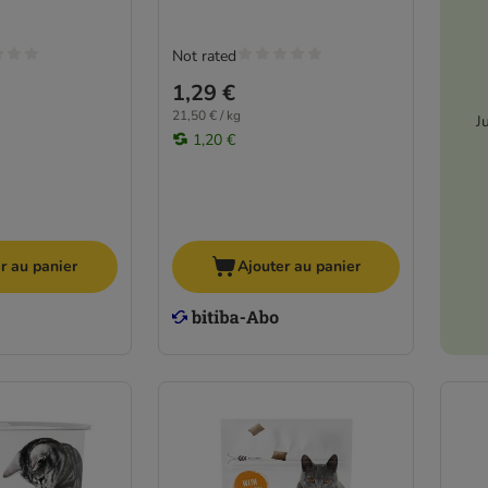
Not rated
1,29 €
21,50 € / kg
J
1,20 €
r au panier
Ajouter au panier