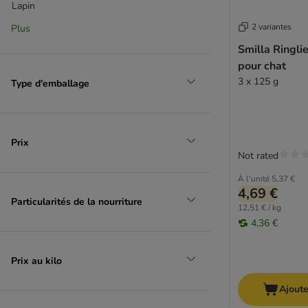
Lapin
2 variantes
Plus
(
12
)
Smilla Ringli
pour chat
3 x 125 g
Type d'emballage
Poisson
(
11
)
Prix
Not rated
Poulet
À l'unité
5,37 €
4,69 €
Particularités de la nourriture
12,51 € / kg
4,36 €
Prix au kilo
Ajoute