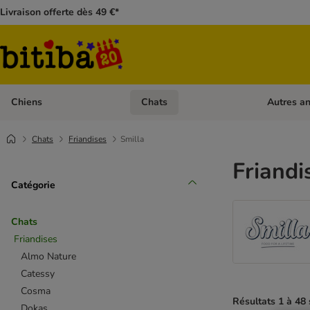
Livraison offerte dès 49 €*
Chiens
Chats
Autres a
Dérouler les catégories: Chiens
Dérouler les
Chats
Friandises
Smilla
Friandi
Catégorie
Chats
Friandises
Almo Nature
Catessy
Cosma
Résultats 1 à 48 
Dokas