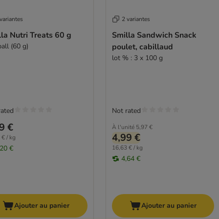
variantes
2 variantes
la Nutri Treats 60 g
Smilla Sandwich Snack
all (60 g)
poulet, cabillaud
lot % : 3 x 100 g
rated
Not rated
9 €
À l'unité
5,97 €
4,99 €
 € / kg
,20 €
16,63 € / kg
4,64 €
Ajouter au panier
Ajouter au panier