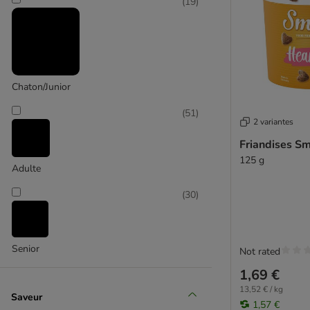
(
19
)
Nourriture humide
Chaton/Junior
(
51
)
2 variantes
Friandises Sm
125 g
Adulte
(
30
)
Senior
Not rated
1,69 €
13,52 € / kg
Saveur
1,57 €