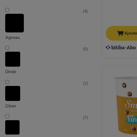
(
4
)
Ajoute
Agneau
(
5
)
Dinde
(
2
)
Gibier
(
7
)