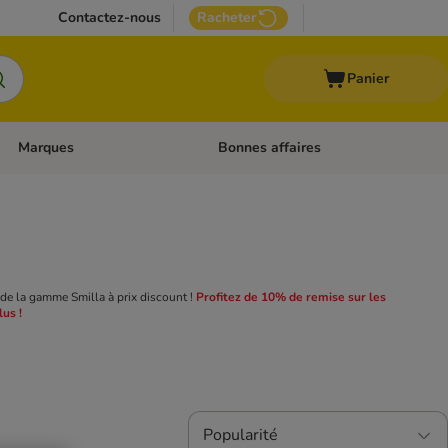
Contactez-nous
Racheter
Panier
Marques
Bonnes affaires
Dérouler les catégories: Aliments médicalisés
Dérouler les catégories: Marques
 de la gamme Smilla à prix discount !
Profitez de 10% de remise sur les
us !
Popularité