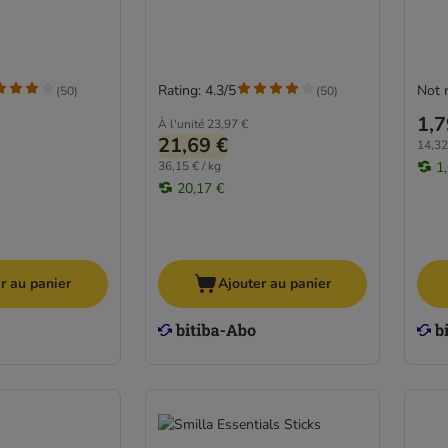
Rating: 4.3/5
Not 
(
50
)
(
50
)
1,7
À l'unité
23,97 €
21,69 €
14,32
36,15 € / kg
1
20,17 €
r au panier
Ajouter au panier