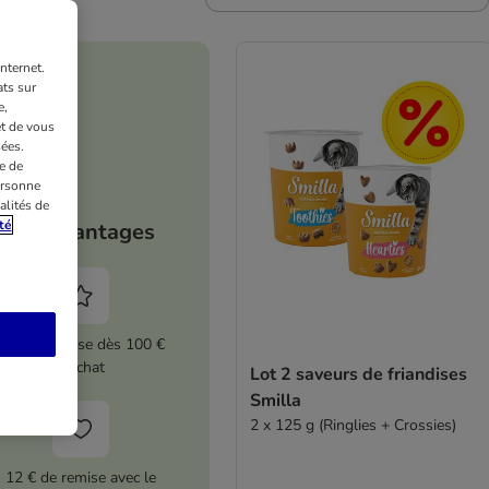
nternet.
ts sur
e,
et de vous
ées.
e de
ersonne
alités de
té
Vos avantages
5 % de remise dès 100 €
d'achat
Lot 2 saveurs de friandises
Smilla
2 x 125 g (Ringlies + Crossies)
12 € de remise avec le