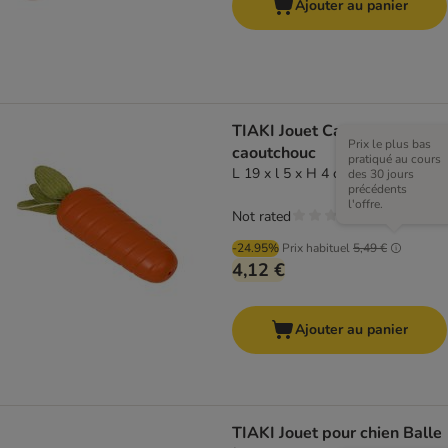
Ajouter au panier
TIAKI Jouet Carotte en
Prix le plus bas
caoutchouc
pratiqué au cours
L 19 x l 5 x H 4 cm
des 30 jours
précédents
l'offre.
Not rated
-24.95%
Prix habituel
5,49 €
4,12 €
Ajouter au panier
TIAKI Jouet pour chien Balle