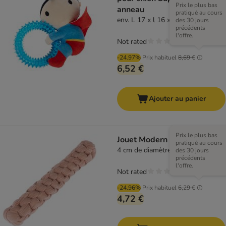
Prix le plus bas
anneau
pratiqué au cours
env. L 17 x l 16 x H 5 cm
des 30 jours
précédents
l'offre.
Not rated
-24.97%
Prix habituel
8,69 €
6,52 €
Ajouter au panier
Prix le plus bas
Jouet Modern Living Tarifa
pratiqué au cours
4 cm de diamètre x L 24,5 cm
des 30 jours
précédents
l'offre.
Not rated
-24.96%
Prix habituel
6,29 €
4,72 €