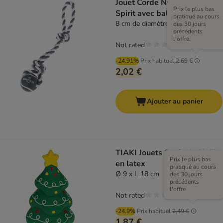
Jouet Corde Nomad Tales
Prix le plus bas
Spirit avec balle
pratiqué au cours
8 cm de diamètre x L 41 cm
des 30 jours
précédents
l'offre.
Not rated
-24.91%
Prix habituel
2,69 €
2,02 €
Ajouter au panier
TIAKI Jouets Sapin de Noël
Prix le plus bas
en latex
pratiqué au cours
Ø 9 x L 18 cm
des 30 jours
précédents
l'offre.
Not rated
-24.9%
Prix habituel
2,49 €
1,87 €