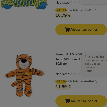
Not rated
-20.01%
Prix habituel
13,49 €
10,79 €
Ajouter au panier
Jouet KONG WildKnots tigre
Prix le plus bas
Taille M/L : env. L 26,7 x l 25,4 x h
pratiqué au cours
10,8 cm
des 30 jours
précédents
l'offre.
Not rated
-20.01%
Prix habituel
14,49 €
11,59 €
Ajouter au panier