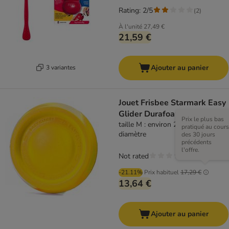
Rating: 2/5
(
2
)
À l'unité
27,49 €
21,59 €
Ajouter au panier
3 variantes
Jouet Frisbee Starmark Easy
Glider Durafoam Disc
Prix le plus bas
taille M : environ 23 cm de
pratiqué au cours
diamètre
des 30 jours
précédents
l'offre.
Not rated
-21.11%
Prix habituel
17,29 €
13,64 €
Ajouter au panier