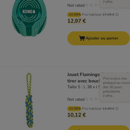
l'offre.
Not rated
-24.99%
Prix habituel
17,29 €
12,97 €
Ajouter au panier
Jouet Flamingo Tofla corde à
Prix le plus bas
tirer avec boucle
pratiqué au cours
Taille S : L 38 x l 5 x H 5 cm
des 30 jours
précédents
l'offre.
Not rated
-24.98%
Prix habituel
13,49 €
10,12 €