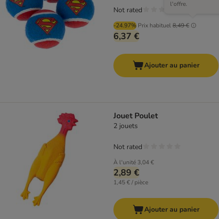
l'offre.
Not rated
-24.97%
Prix habituel
8,49 €
6,37 €
Ajouter au panier
Jouet Poulet
2 jouets
Not rated
À l'unité
3,04 €
2,89 €
1,45 € / pièce
Ajouter au panier