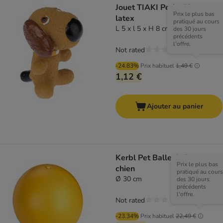
Jouet TIAKI Petit chien en
Prix le plus bas
latex
pratiqué au cours
L 5 x l 5 x H 8 cm
des 30 jours
précédents
l'offre.
Not rated
-24.83%
Prix habituel
1,49 €
1,12 €
Ajouter au panier
Kerbl Pet Balle de jeu pour
Prix le plus bas
chien
pratiqué au cours
Ø 30 cm
des 30 jours
précédents
l'offre.
Not rated
-23.34%
Prix habituel
22,49 €