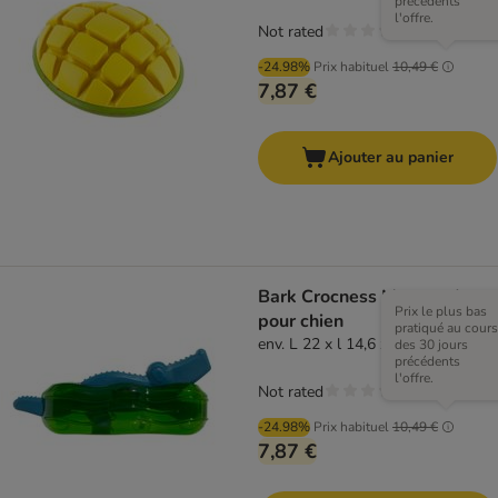
précédents
l'offre.
Not rated
-24.98%
Prix habituel
10,49 €
7,87 €
Ajouter au panier
Bark Crocness Monster Jouet
Prix le plus bas
pour chien
pratiqué au cours
env. L 22 x l 14,6 x H 4,4 cm
des 30 jours
précédents
l'offre.
Not rated
-24.98%
Prix habituel
10,49 €
7,87 €