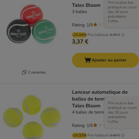
Prix le plus bas
Tales Bloom
pratiqué au cours
3 balles
des 30 jours
précédents
l'offre.
Rating: 1/5
(
2
)
-24.94%
Prix habituel
4,49 €
3,37 €
Ajouter au panier
2 variantes
Lanceur automatique de
balles de tennis Nomad
Prix le plus bas
Tales Bloom
pratiqué au cours
4 balles de tennis de rechange
des 30 jours
précédents
l'offre.
Rating: 1/5
(
1
)
-24.93%
Prix habituel
3,49 €