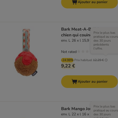
Ajouter au panier
Bark Meat-A-Ball Jouet pour
Prix le plus bas
chien qui couine
pratiqué au cours
env. L 26 x l 15,9 x H 7,6 cm
des 30 jours
précédents
l'offre.
Not rated
-24.98%
Prix habituel
12,29 €
9,22 €
Ajouter au panier
Prix le plus bas
Bark Mango Jouet pour chien
pratiqué au cours
env. L 22 x l 16 x H 6 cm
des 30 jours