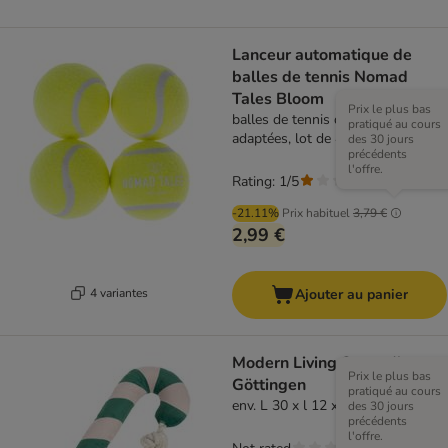
Lanceur automatique de
balles de tennis Nomad
Tales Bloom
Prix le plus bas
balles de tennis de rechange
pratiqué au cours
adaptées, lot de 4, Ø 6,3 cm
des 30 jours
précédents
l'offre.
Rating: 1/5
(
1
)
-21.11%
Prix habituel
3,79 €
2,99 €
4 variantes
Ajouter au panier
Modern Living Sucre d'orge
Prix le plus bas
Göttingen
pratiqué au cours
env. L 30 x l 12 x H 4 cm
des 30 jours
précédents
l'offre.