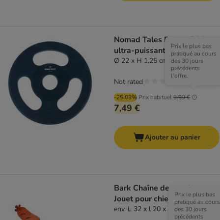
Nomad Tales Bloom Frisbee
Prix le plus bas
ultra-puissant
pratiqué au cours
Ø 22 x H 1,25 cm
des 30 jours
précédents
l'offre.
Not rated
-25.03%
Prix habituel
9,99 €
7,49 €
Ajouter au panier
Bark Chaîne de saucisses
Prix le plus bas
Jouet pour chien
pratiqué au cours
env. L 32 x l 20 x H 5 cm
des 30 jours
précédents