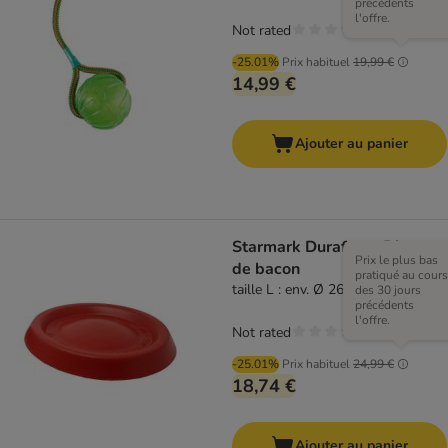
précédents
l'offre.
Not rated
-25.01%
Prix habituel
19,99 €
14,99 €
Ajouter au panier
Starmark Durafoam Disque
Prix le plus bas
de bacon
pratiqué au cours
taille L : env. Ø 26,7 x H 3,8 cm
des 30 jours
précédents
l'offre.
Not rated
-25.01%
Prix habituel
24,99 €
18,74 €
Ajouter au panier