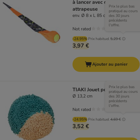
à lancer avec queue
Prix le plus bas
attrapeuse
pratiqué au cours
env. Ø 8 x L 85 cm
des 30 jours
précédents
l'offre.
Not rated
-24.95%
Prix habituel
5,29 €
3,97 €
Ajouter au panier
Prix le plus bas
TIAKI Jouet pour chien Ball
pratiqué au cours
Ø 13,2 cm
des 30 jours
précédents
l'offre.
Not rated
-24.95%
Prix habituel
4,69 €
3,52 €