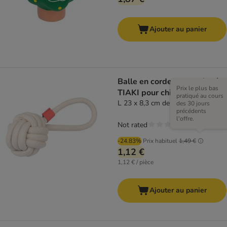
Ajouter au panier
Balle en corde avec poignée
Prix le plus bas
TIAKI pour chien
pratiqué au cours
L 23 x 8,3 cm de diamètre
des 30 jours
précédents
l'offre.
Not rated
-24.83%
Prix habituel
1,49 €
1,12 €
1,12 € / pièce
Ajouter au panier