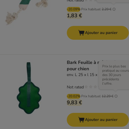
Not rated
-20.09%
Prix habituel
2,29 €
1,83 €
Ajouter au panier
Bark Feuille à mâcher jouet
Prix le plus bas
pour chien
pratiqué au cours
env. L 25 x l 15 x H 4 cm
des 30 jours
précédents
l'offre.
Not rated
-20.02%
Prix habituel
12,29 €
9,83 €
Ajouter au panier