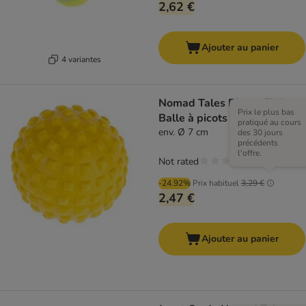
2,62 €
Ajouter au panier
4 variantes
Nomad Tales Bloom EVA
Prix le plus bas
Balle à picots
pratiqué au cours
env. Ø 7 cm
des 30 jours
précédents
l'offre.
Not rated
-24.92%
Prix habituel
3,29 €
2,47 €
Ajouter au panier