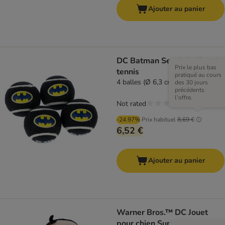
Ajouter au panier
DC Batman Set de balles de
Prix le plus bas
tennis
pratiqué au cours
4 balles (Ø 6,3 cm chacune)
des 30 jours
précédents
l'offre.
Not rated
-24.97%
Prix habituel
8,69 €
6,52 €
Ajouter au panier
Warner Bros.™ DC Jouet
pour chien Superman avec