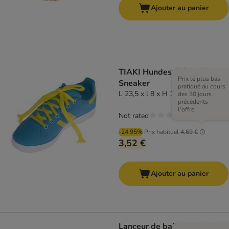
Ajouter au panier
TIAKI Hundespielzeug Latex
Prix le plus bas
Sneaker
pratiqué au cours
L 23,5 x l 8 x H 10 cm
des 30 jours
précédents
l'offre.
Not rated
-24.95%
Prix habituel
4,69 €
3,52 €
Ajouter au panier
Lanceur de balles Nomad