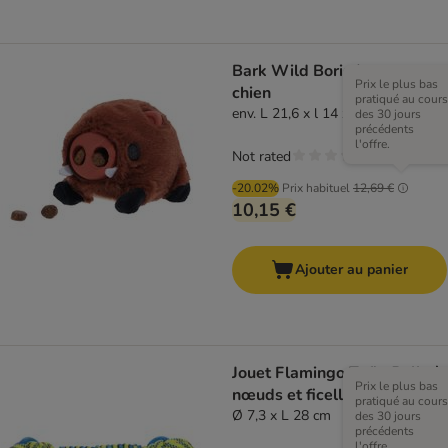
Bark Wild Boris Jouet pour
Prix le plus bas
chien
pratiqué au cours
env. L 21,6 x l 14 x H 9,1 cm
des 30 jours
précédents
l'offre.
Not rated
-20.02%
Prix habituel
12,69 €
10,15 €
Ajouter au panier
Jouet Flamingo Tofla Balle à
Prix le plus bas
nœuds et ficelle
pratiqué au cours
Ø 7,3 x L 28 cm
des 30 jours
précédents
l'offre.