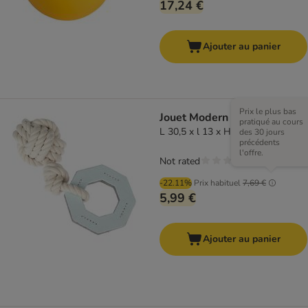
17,24 €
Ajouter au panier
Prix le plus bas
Jouet Modern Living Vigo
pratiqué au cours
L 30,5 x l 13 x H 9,5 cm
des 30 jours
précédents
l'offre.
Not rated
-22.11%
Prix habituel
7,69 €
5,99 €
Ajouter au panier