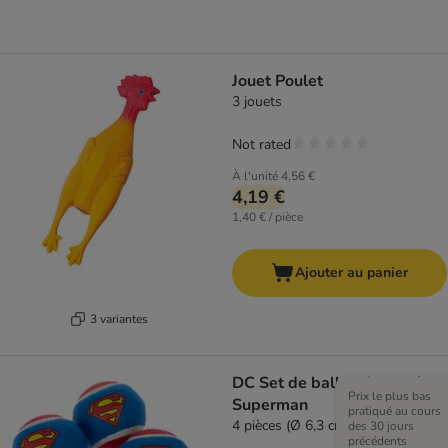
Jouet Poulet
3 jouets
Not rated
À l'unité
4,56 €
4,19 €
1,40 € / pièce
Ajouter au panier
3 variantes
DC Set de balles de tennis
Prix le plus bas
Superman
pratiqué au cours
4 pièces (Ø 6,3 cm chacune)
des 30 jours
précédents