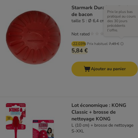
Starmark Durafoam Boule
Prix le plus bas
de bacon
pratiqué au cours
taille S : Ø 6,4 cm
des 30 jours
précédents
l'offre.
Not rated
-22.03%
Prix habituel
7,49 €
5,84 €
Ajouter au panier
Lot économique : KONG
Classic + brosse de
nettoyage KONG
L (10 cm) + brosse de nettoyage
S-XXL