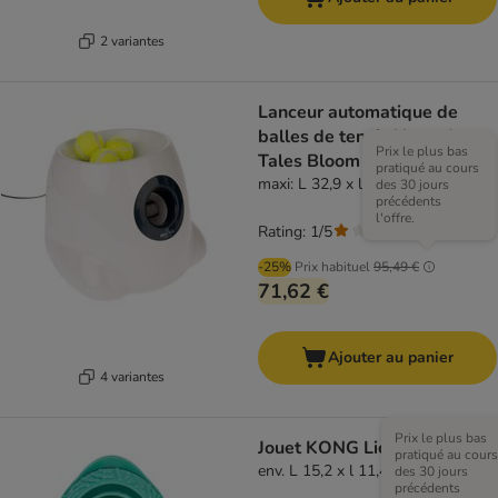
2 variantes
Lanceur automatique de
balles de tennis Nomad
Prix le plus bas
Tales Bloom
pratiqué au cours
maxi: L 32,9 x l 32,2 x H 28,3 cm
des 30 jours
précédents
l'offre.
Rating: 1/5
(
1
)
-25%
Prix habituel
95,49 €
71,62 €
Ajouter au panier
4 variantes
Prix le plus bas
Jouet KONG Licks Rewards
pratiqué au cours
env. L 15,2 x l 11,4 x h 11,4 cm
des 30 jours
précédents