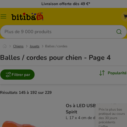
Livraison offerte dès 49 €*
Menu
Rechercher
Chiens
Jouets
Balles / cordes
Balles / cordes pour chien - Page 4
Popularité
Filtrer par
Résultats 145 à 192 sur 229
Os à LED USB Nomad Tales
Prix le plus bas
Spirit
pratiqué au cours
L 17 x 4 cm de diamètre
des 30 jours
précédents
l'offre.