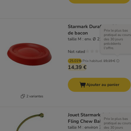
Starmark Durafoam Disque
Prix le plus bas
de bacon
pratiqué au cours
taille M : env. Ø 21,6 x H 2,5 cm
des 30 jours
précédents
l'offre.
Not rated
-25.01%
Prix habituel
19,19 €
14,39 €
Ajouter au panier
2 variantes
Jouet Starmark Swing n'
Prix le plus bas
Fling Chew Ball
pratiqué au cours
taille M : environ 7 cm de diamètre
des 30 jours