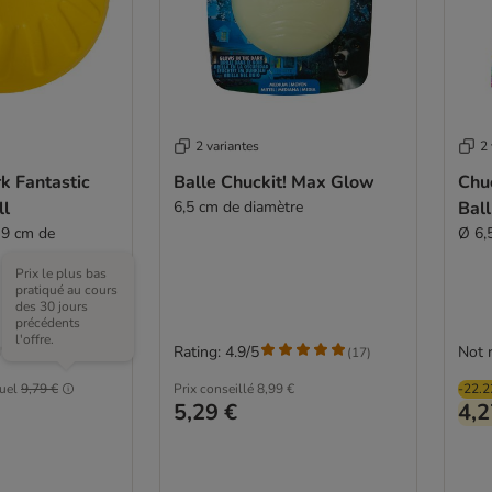
2 variantes
2 
k Fantastic
Balle Chuckit! Max Glow
Chuc
ll
6,5 cm de diamètre
Ball
n 9 cm de
Ø 6,
Prix le plus bas
pratiqué au cours
des 30 jours
précédents
l'offre.
Rating: 4.9/5
Not 
(
17
)
tuel
9,79 €
Prix conseillé
8,99 €
-22.
5,29 €
4,2