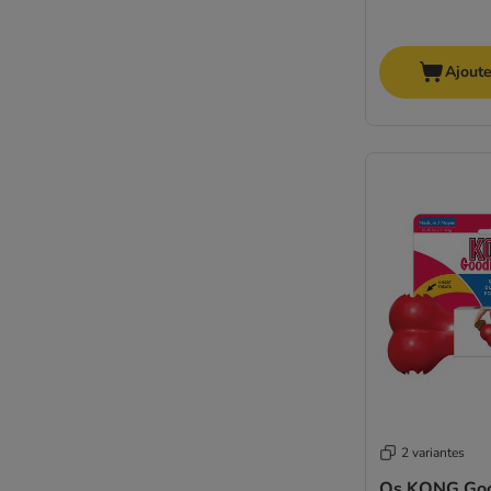
Ajoute
2 variantes
Os KONG Go