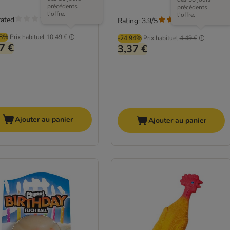
précédents
précédents
l'offre.
l'offre.
rated
Rating: 3.9/5
(
10
)
98%
Prix habituel
10,49 €
-24.94%
Prix habituel
4,49 €
7 €
3,37 €
Ajouter au panier
Ajouter au panier