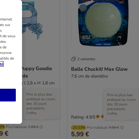
nternet.
ts sur
e,
et de vous
ées.
e de
ersonne
alités de
2 variantes
té
et KONG Puppy Goodie
Balle Chuckit! Max Glow
e avec corde
7,6 cm de diamètre
e XS : L 8,3 x l 2,8 x H 1,8 cm
Prix le plus bas
Prix le plus bas
pratiqué au cours
pratiqué au cours
des 30 jours
des 30 jours
précédents
précédents
l'offre.
l'offre.
rated
Rating: 4.9/5
(
17
)
03%
Prix habituel
7,99 €
-25.03%
Prix habituel
7,99 €
9 €
5,99 €