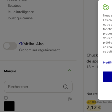
Beeztees
Jeu d'intelligence
Nous ut
Jouet qui couine
Les co
notre 
fonctio
propos
Vous p
préfér
en cha
Économisez régulièrement
ce tra
Chuckit! Lanc
de sport
Modifi
18 M : L 20 cm
Marque
Rechercher
Not rated
(
8
)
-20.8%
Prix habitu
7,12 €