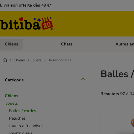
Livraison offerte dès 49 €*
Chiens
Chats
Autres a
Dérouler les catégories: Chiens
Dérouler les
Chiens
Jouets
Balles / cordes
Balles 
Catégorie
Résultats 97 à 1
Chiens
Jouets
Balles / cordes
Peluches
Jouets à friandises
Jouets d'eau