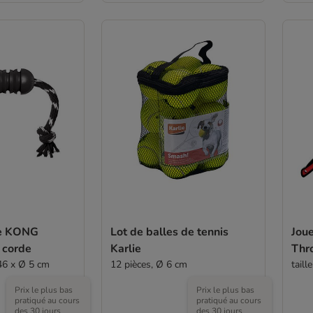
re KONG
Lot de balles de tennis
Jou
 corde
Karlie
Thr
 46 x Ø 5 cm
12 pièces, Ø 6 cm
taill
Prix le plus bas
Prix le plus bas
pratiqué au cours
pratiqué au cours
des 30 jours
des 30 jours