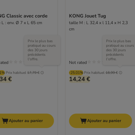
G Classic avec corde
KONG Jouet Tug
e L : env. Ø 7 x L 65 cm
taille M : L 32,4 x l 11,4 x H 2,3
cm
Prix le plus bas
Prix le plus bas
pratiqué au cours
pratiqué au cours
des 30 jours
des 30 jours
précédents
précédents
l'offre.
l'offre.
rated
Not rated
01%
Prix habituel
17,79 €
-25.01%
Prix habituel
18,99 €
34 €
14,24 €
Ajouter au panier
Ajouter au panier