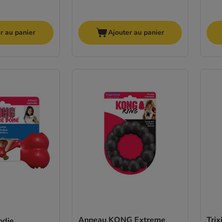
r au panier
Ajouter au panier
Anneau KONG Extreme
Trix
odie