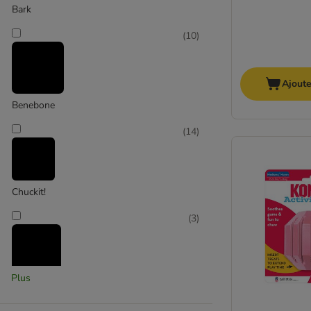
Bark
(
10
)
Ajoute
Benebone
(
14
)
Chuckit!
(
3
)
Plus
Flamingo