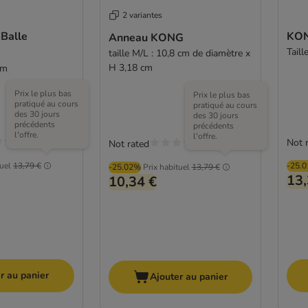
2 variantes
Balle
KON
Anneau KONG
Taill
taille M/L : 10,8 cm de diamètre x
H 3,18 cm
cm
Prix le plus bas
Prix le plus bas
pratiqué au cours
pratiqué au cours
des 30 jours
des 30 jours
précédents
précédents
l'offre.
l'offre.
Not 
Not rated
tuel
13,79 €
-25.
-25.02%
Prix habituel
13,79 €
13,
10,34 €
r au panier
Ajouter au panier