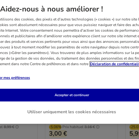
Aidez-nous à nous améliorer !
ilisons des cookies, des pixels et d'autres technologies (« cookies ») sur notre site I
okies sont absolument nécessaires pour que vous puissiez naviguer et faire des acha
site Internet. Votre consentement nous permettra d'activer les cookies de performanc
nnels et publicitaires afin d'améliorer votre expérience client sur notre site internet 
er des produits et services pertinents pour vous ainsi que des annonces personnalis
ouvez à tout moment modifier les paramètres de votre navigateur depuis notre centr
ences («Gérer les paramètres»). Vous trouverez de plus amples informations sur la p
rge de la gestion de vos données, du traitement des données personnelles et des fin
itement dans notre Centre de préférences et dans notre
Déclaration de confidentiali
eur de balles
Jouet Os en caoutchouc
Jou
TIAKI pour chien
Bon
er mes préférences
L 15 x l 4,5 x H 3,5 cm
taill
Prix le plus bas
Prix le plus bas
Accepter et continuer
pratiqué au cours
pratiqué au cours
des 30 jours
des 30 jours
précédents
précédents
Utiliser uniquement les cookies nécessaires
l'offre.
l'offre.
Not rated
Not 
el
8,99 €
-5.06%
Prix habituel
3,16 €
-25.
3,00 €
5,9