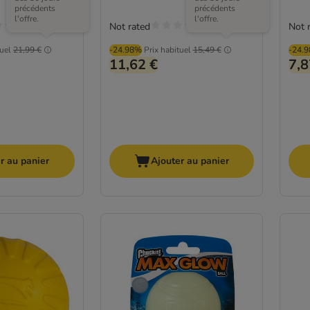
précédents
précédents
l'offre.
l'offre.
Not rated
Not 
tuel
21,99 €
-24.98%
Prix habituel
15,49 €
-24.
11,62 €
7,8
r au panier
Ajouter au panier