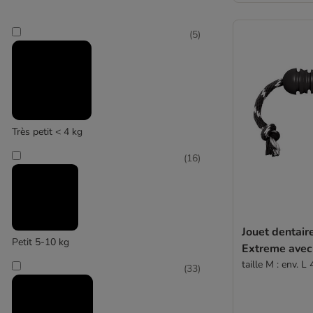
(
5
)
Très petit < 4 kg
(
16
)
Jouet dentai
Petit 5-10 kg
Extreme avec
taille M : env. L
(
33
)