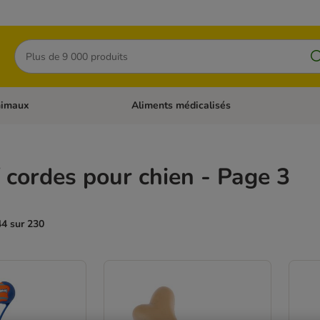
Rechercher
nimaux
Aliments médicalisés
 catégories: Chats
Dérouler les catégories: Autres animaux
/ cordes pour chien - Page 3
44 sur 230