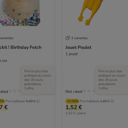
variantes
3 variantes
kit ! Birthday Fetch
Jouet Poulet
1 jouet
5 cm
Prix le plus bas
Prix le plus bas
pratiqué au cours
pratiqué au cours
des 30 jours
des 30 jours
précédents
précédents
l'offre.
l'offre.
rated
Not rated
22%
Prix habituel
5,49 €
-10.06%
Prix habituel
1,69 €
7 €
1,52 €
1,52 € / pièce