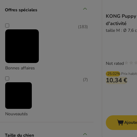
(
2
)
Offres spéciales
KONG Puppy 
Karlie
d'activité
(
183
)
taille M : Ø 7,6 
(
1
)
Not rated
Kerbl Pet
Bonnes affaires
-25.02%
Prix habi
10,34 €
(
7
)
Nouveautés
Ajoute
Taille du chien