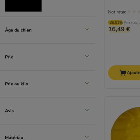
Not rated
-25.01%
Prix habi
Moyen 11-25 kg
16,49 €
Âge du chien
(
35
)
Prix
Ajoute
Grand 26-44 kg
Prix au kilo
(
1
)
Avis
Matériau
Très grand > 45 kg