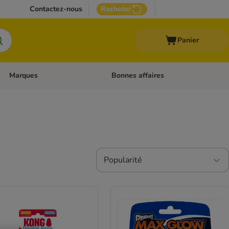
Contactez-nous
Racheter
Panier
Marques
Bonnes affaires
Dérouler les catégories: Aliments médicalisés
Dérouler les catégories: Marques
Popularité