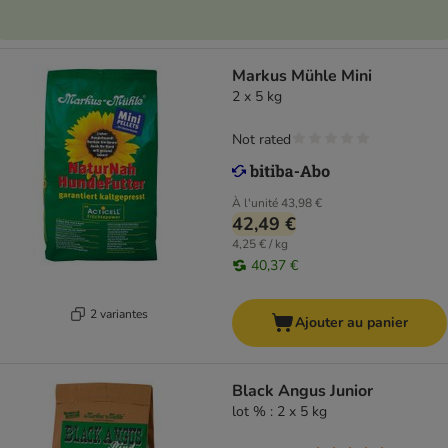
Markus Mühle Mini
2 x 5 kg
Not rated
À l'unité
43,98 €
42,49 €
4,25 € / kg
40,37 €
2 variantes
Ajouter au panier
Black Angus Junior
lot % : 2 x 5 kg