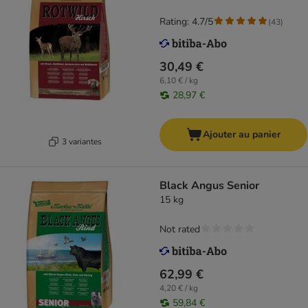
Rating: 4.7/5
(
43
)
30,49 €
6,10 € / kg
28,97 €
Ajouter au panier
3 variantes
Black Angus Senior
15 kg
Not rated
62,99 €
4,20 € / kg
59,84 €