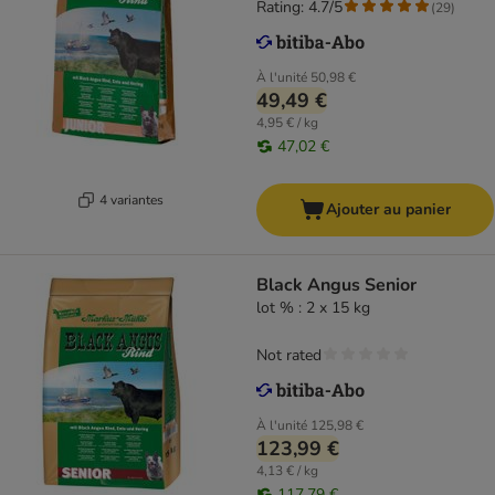
Rating: 4.7/5
(
29
)
À l'unité
50,98 €
49,49 €
4,95 € / kg
47,02 €
4 variantes
Ajouter au panier
Black Angus Senior
lot % : 2 x 15 kg
Not rated
À l'unité
125,98 €
123,99 €
4,13 € / kg
117,79 €