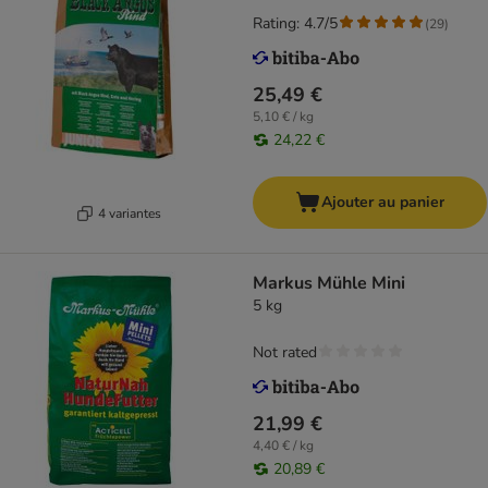
Rating: 4.7/5
(
29
)
25,49 €
5,10 € / kg
24,22 €
Ajouter au panier
4 variantes
Markus Mühle Mini
5 kg
Not rated
21,99 €
4,40 € / kg
20,89 €