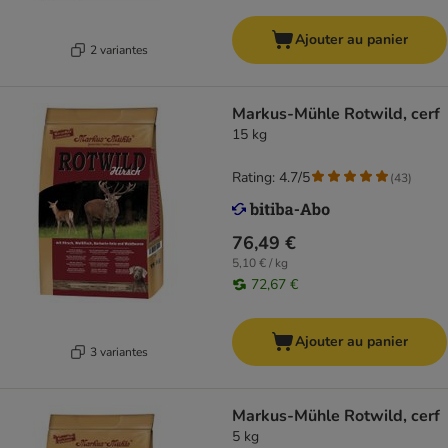
Ajouter au panier
2 variantes
Markus-Mühle Rotwild, cerf
15 kg
Rating: 4.7/5
(
43
)
76,49 €
5,10 € / kg
72,67 €
Ajouter au panier
3 variantes
Markus-Mühle Rotwild, cerf
5 kg