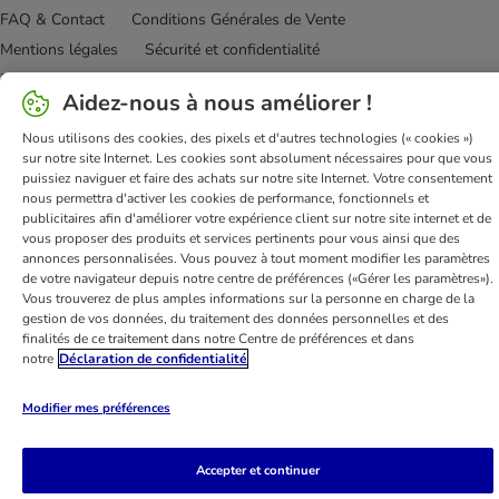
FAQ & Contact
Conditions Générales de Vente
Mentions légales
Sécurité et confidentialité
Dispositions sur l’élimination des déchets
Aidez-nous à nous améliorer !
Frais et délai de livraison
Modes de paiement
Nous utilisons des cookies, des pixels et d'autres technologies (« cookies »)
Renoncer au contrat ici
Programme de fidélité
sur notre site Internet. Les cookies sont absolument nécessaires pour que vous
Application mobile
Programme d'affiliation
puissiez naviguer et faire des achats sur notre site Internet. Votre consentement
nous permettra d'activer les cookies de performance, fonctionnels et
Déclaration d'accessibilité
publicitaires afin d'améliorer votre expérience client sur notre site internet et de
vous proposer des produits et services pertinents pour vous ainsi que des
bitiba GmbH
2026
annonces personnalisées. Vous pouvez à tout moment modifier les paramètres
de votre navigateur depuis notre centre de préférences («Gérer les paramètres»).
Vous trouverez de plus amples informations sur la personne en charge de la
gestion de vos données, du traitement des données personnelles et des
finalités de ce traitement dans notre Centre de préférences et dans
notre
Déclaration de confidentialité
Modifier mes préférences
Accepter et continuer