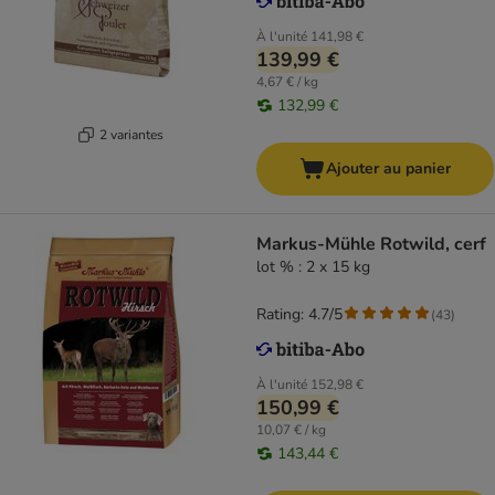
À l'unité
141,98 €
139,99 €
4,67 € / kg
132,99 €
2 variantes
Ajouter au panier
Markus-Mühle Rotwild, cerf
lot % : 2 x 15 kg
Rating: 4.7/5
(
43
)
À l'unité
152,98 €
150,99 €
10,07 € / kg
143,44 €