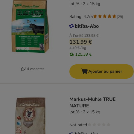
lot % : 2 x 15 kg
Rating: 4.7/5
(
29
)
À l'unité
133,98 €
131,99 €
4,40 € / kg
125,39 €
4 variantes
Ajouter au panier
Markus-Mühle TRUE
NATURE
lot % : 2 x 15 kg
Not rated