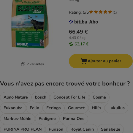
Rating: 5/5
(
1
)
66,49 €
4,43 € / kg
63,17 €
Ajouter au panier
2 variantes
Vous n'avez pas encore trouvé votre bonheur ?
Almo Nature
bosch
Concept For Life
Cosma
Eukanuba
Felix
Feringa
Gourmet
Hill's
Lukullus
Markus-Mühle
Pedigree
Purina One
PURINA PRO PLAN
Purizon
Royal Canin
Sanabelle