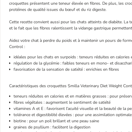
croquettes présentent une teneur élevée en fibres. De plus, les cr
protéines de qualité issues du bœuf et du riz digeste.
Cette recette convient aussi pour les chats atteints de diabète. La
et le fait que les fibres ralentissent la vidange gastrique permetten
Aidez votre chat à perdre du poids et à maintenir un pours de forme
Control :
idéales pour les chats en surpoids : teneurs réduites en calories
régulation de la glycémie : faibles teneurs en mono- et disaccha
favorisation de la sensation de satiété : enrichies en fibres
Caractéristiques des croquettes Smilla Veterinary Diet Weight Contr
teneurs réduites en calories et en matières grasses : pour préser
fibres végétales : augmentent le sentiment de satiété
vitamines A et E : favorisent l'acuité visuelle et la beauté de la p
tolérance et digestibilité élevées : pour une assimilation optimale
biotine : pour un poil brillant et une peau saine
graines de psyllium : facilitent la digestion