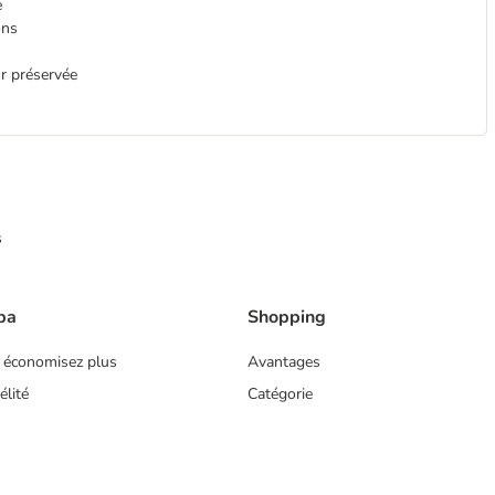
e
ons
ur préservée
s
ba
Shopping
 économisez plus
Avantages
lité
Catégorie