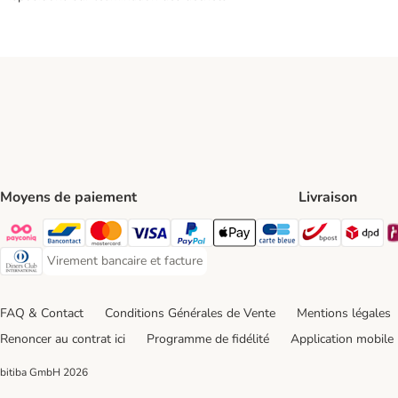
Moyens de paiement
Livraison
Bpost Shi
DP
Payconiq Payment Method
Bancontact Payment Method
Mastercard Payment Method
Visa Payment Method
Paypal Payment Method
Apple Pay Payment Method
Carte bleue Payment Met
Virement bancaire et facture
Virement bancaire et facture Payment Method
Diners club Payment Method
FAQ & Contact
Conditions Générales de Vente
Mentions légales
Renoncer au contrat ici
Programme de fidélité
Application mobile
bitiba GmbH
2026