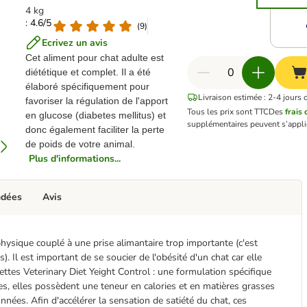
4 kg
: 4.6/5
(
9
)
Ecrivez un avis
Cet aliment pour chat adulte est
diététique et complet. Il a été
élaboré spécifiquement pour
Livraison estimée : 2-4 jours 
favoriser la régulation de l'apport
Tous les prix sont TTC
Des
frais 
en glucose (diabetes mellitus) et
supplémentaires peuvent s’appli
donc également faciliter la perte
de poids de votre animal.
Plus d'informations...
ndées
Avis
hysique couplé à une prise alimantaire trop importante (c'est
s). Il est important de se soucier de l'obésité d'un chat car elle
ttes Veterinary Diet Yeight Control : une formulation spécifique
ues, elles possèdent une teneur en calories et en matières grasses
nées. Afin d'accélérer la sensation de satiété du chat, ces