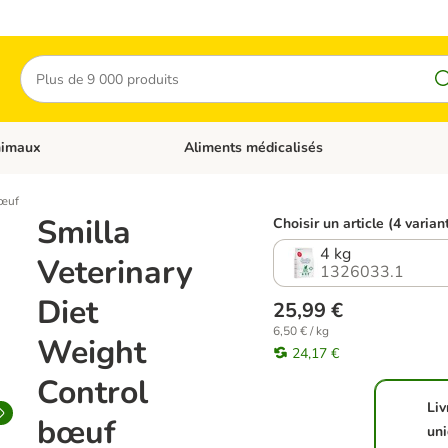
Rechercher
nimaux
Aliments médicalisés
 catégories: Chats
Dérouler les catégories: Autres animaux
bœuf
Smilla
Choisir un article (4 varian
4 kg
Veterinary
1326033.1
Diet
25,99 €
6,50 € / kg
Weight
24,17 €
Control
Liv
bœuf
un