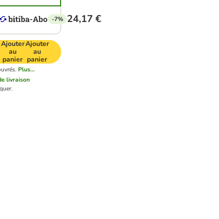
24,17 €
-7%
Ajouter
Ajouter
au
au
panier
panier
ouvrés.
Plus...
de livraison
quer.