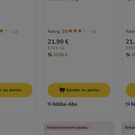
Rating: 3/5
Ratin
(
2
)
(
2
)
21,99 €
21,
9,16 € / kg
8,95 €
20,89 €
2
r au panier
Ajouter au panier
Temporairement épuisé.
Tempo