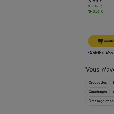
3,69 €
9,23 € / kg
3,51 €
Ajoute
Vous n'av
Croquettes
Couchages
Dressage et sp