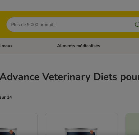
Rechercher
nimaux
Aliments médicalisés
 catégories: Chats
Dérouler les catégories: Autres animaux
Advance Veterinary Diets pour
sur 14