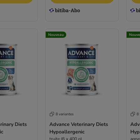
Nouveau
Nouv
8 variantes
8 
inary Diets
Advance Veterinary Diets
Adv
ic
Hypoallergenic
Hyp
truite (6 x 400 g)
agne