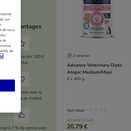
nternet.
ts sur
e,
Vos avantages
et de vous
ées.
e de
ersonne
alités de
2 variantes
té
5 % de remise dès 100 €
d'achat
Advance Veterinary Diets
Atopic Medium/Maxi
6 x 400 g
12 € de remise avec le
programme de fidélité
Not rated
À l'unité
22,14 €
20,79 €
usqu'à 7 % de remise avec