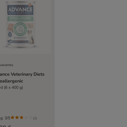
variantes
ance Veterinary Diets
oallergenic
rd (6 x 400 g)
g: 3/5
(
2
)