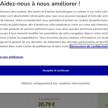
Aidez-nous à nous améliorer !
ilisons des cookies, des pixels et d'autres technologies (« cookies ») sur notre site I
okies sont absolument nécessaires pour que vous puissiez naviguer et faire des acha
site Internet. Votre consentement nous permettra d'activer les cookies de performanc
nnels et publicitaires afin d'améliorer votre expérience client sur notre site internet 
er des produits et services pertinents pour vous ainsi que des annonces personnalis
ouvez à tout moment modifier les paramètres de votre navigateur depuis notre centr
ences («Gérer les paramètres»). Vous trouverez de plus amples informations sur la p
rge de la gestion de vos données, du traitement des données personnelles et des fin
2 variantes
itement dans notre Centre de préférences et dans notre
Déclaration de confidentiali
inary Diets
Advance Veterinary Diets
er mes préférences
ium/Maxi
Gastroenteric Medium/Maxi
6 x 400 g
Accepter et continuer
Utiliser uniquement les cookies nécessaires
Not rated
À l'unité
22,14 €
20,79 €
J