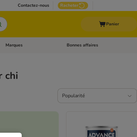
Contactez-nous
Racheter
Panier
Marques
Bonnes affaires
Dérouler les catégories: Aliments médicalisés
Dérouler les catégories: Marques
 chi
Popularité