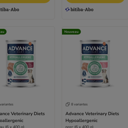
eau
Nouveau
variantes
8 variantes
ance Veterinary Diets
Advance Veterinary Diets
oallergenic
Hypoallergenic
au (6 x 400 g)
porc (6 x 400 g)