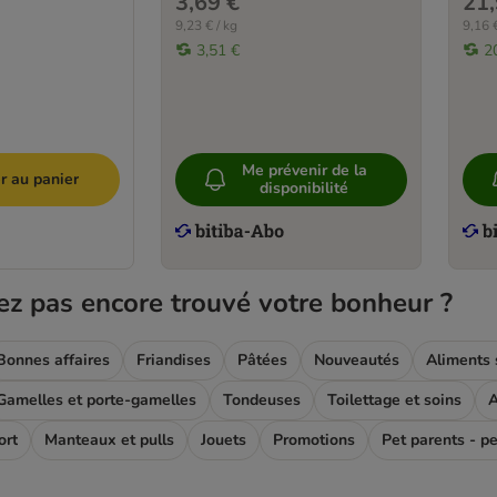
3,69 €
21,
9,23 € / kg
9,16 €
3,51 €
2
Me prévenir de la
r au panier
disponibilité
ez pas encore trouvé votre bonheur ?
Bonnes affaires
Friandises
Pâtées
Nouveautés
Aliments 
Gamelles et porte-gamelles
Tondeuses
Toilettage et soins
A
ort
Manteaux et pulls
Jouets
Promotions
Pet parents - p