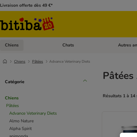
Livraison offerte dès 49 €*
Chiens
Chats
Autres a
Dérouler les catégories: Chiens
Dérouler les
Chiens
Pâtées
Advance Veterinary Diets
Pâtées 
Catégorie
Résultats 1 à 14 
Chiens
Pâtées
Advance Veterinary Diets
Almo Nature
Alpha Spirit
animonda