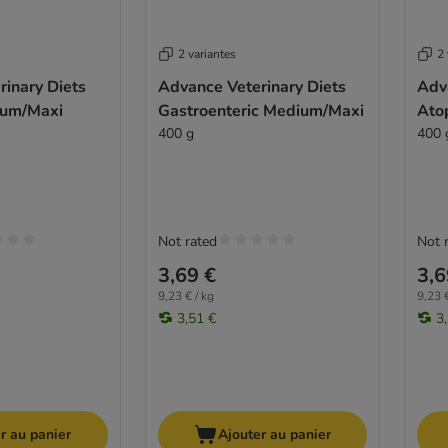
2 variantes
2 
inary Diets
Advance Veterinary Diets
Adv
ium/Maxi
Gastroenteric Medium/Maxi
Ato
400 g
400 
Not rated
Not 
3,69 €
3,6
9,23 € / kg
9,23 €
3,51 €
3
r au panier
Ajouter au panier