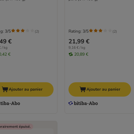
g: 3/5
Rating: 3/5
(
2
)
(
2
)
49 €
21,99 €
 / kg
9,16 € / kg
0,42 €
20,89 €
Ajouter au panier
Ajouter au panier
rairement épuisé.