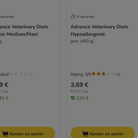
variantes
8 variantes
ance Veterinary Diets
Advance Veterinary Diets
pic Medium/Maxi
Hypoallergenic
g
porc (400 g)
rated
Rating: 3/5
(
2
)
9 €
3,69 €
 / kg
9,23 € / kg
,51 €
3,51 €
Ajouter au panier
Ajouter au panier