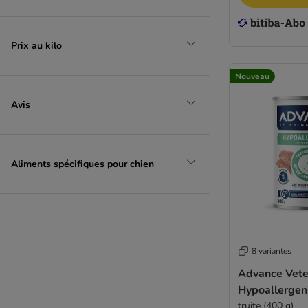
Virbac Veterinary HPM
Wiejska Zagroda
Wolf of Wilderness
Prix au kilo
WOW
Yarrah Bio
Nouveau
Doggy Dog
Avis
Eukanuba
Carnilove
Nature's Variety
RAFI
Aliments spécifiques pour chien
Smølke
8 variantes
Advance Veter
Hypoallergen
truite (400 g)