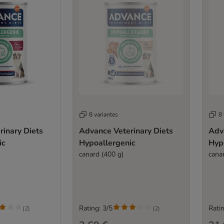
8 variantes
8 
inary Diets
Advance Veterinary Diets
Adv
ic
Hypoallergenic
Hyp
canard (400 g)
cana
Rating: 3/5
Ratin
(
2
)
(
2
)