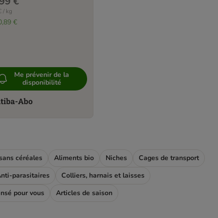
99 €
 / kg
0,89 €
Me prévenir de la
disponibilité
sans céréales
Aliments bio
Niches
Cages de transport
nti-parasitaires
Colliers, harnais et laisses
ensé pour vous
Articles de saison