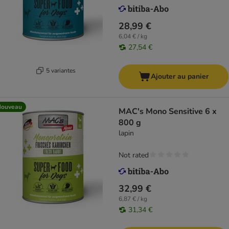
28,99 €
6,04 € / kg
27,54 €
5 variantes
Ajouter au panier
Nouveau
MAC's Mono Sensitive 6 x
800 g
lapin
Not rated
32,99 €
6,87 € / kg
31,34 €