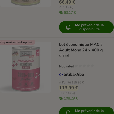
66,49 €
7,39 € / kg
63,17 €
Me prévenir de la
disponibilité
emporairement épuisé.
Lot économique MAC’s
Adult Mono 24 x 400 g
cheval
Not rated
À l'unité
115,96 €
113,99 €
11,87 € / kg
108,29 €
Me prévenir de la