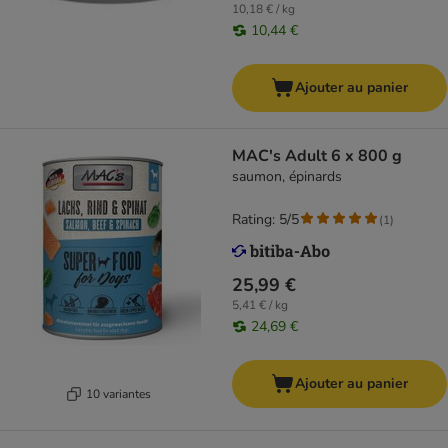
10,18 € / kg
10,44 €
Ajouter au panier
MAC's Adult 6 x 800 g
saumon, épinards
Rating: 5/5
(
1
)
25,99 €
5,41 € / kg
24,69 €
Ajouter au panier
10 variantes