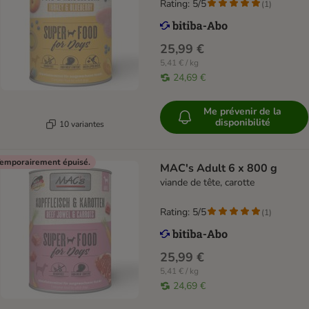
Rating: 5/5
(
1
)
25,99 €
5,41 € / kg
24,69 €
Me prévenir de la
disponibilité
10 variantes
emporairement épuisé.
MAC's Adult 6 x 800 g
viande de tête, carotte
Rating: 5/5
(
1
)
25,99 €
5,41 € / kg
24,69 €