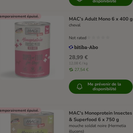
disponibilité
emporairement épuisé.
MAC’s Adult Mono 6 x 400 g
cheval
Not rated
28,99 €
12,08 € / kg
27,54 €
Me prévenir de la
disponibilité
emporairement épuisé.
MAC's Monoprotein Insectes
& Superfood 6 x 750 g
mouche soldat noire (Hermetia
illucens)