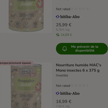
Not rated
25,99 €
5,78 € / kg
24,69 €
Me prévenir de la
disponibilité
emporairement épuisé.
Nourriture humide MAC's
Mono insectes 6 x 375 g
Insectes
Not rated
16,99 €
7,55 € / kg