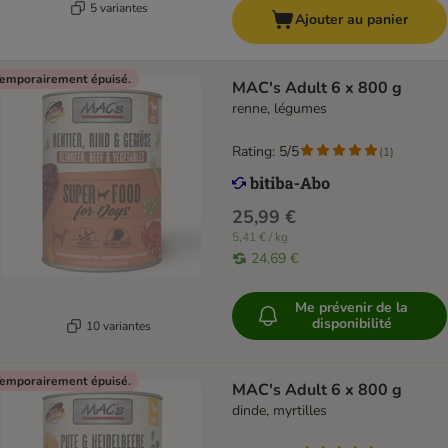
5 variantes
Ajouter au panier
emporairement épuisé.
MAC's Adult 6 x 800 g
renne, légumes
Rating: 5/5
(
1
)
25,99 €
5,41 € / kg
24,69 €
Me prévenir de la
disponibilité
10 variantes
emporairement épuisé.
MAC's Adult 6 x 800 g
dinde, myrtilles