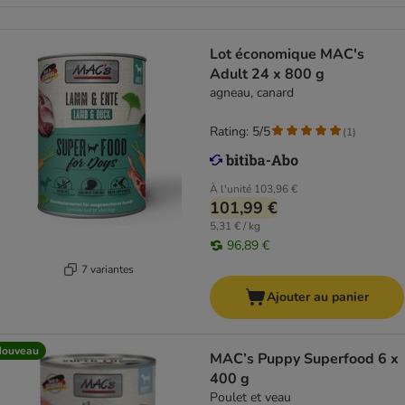
Lot économique MAC's
Adult 24 x 800 g
agneau, canard
Rating: 5/5
(
1
)
À l'unité
103,96 €
101,99 €
5,31 € / kg
96,89 €
7 variantes
Ajouter au panier
Nouveau
MAC’s Puppy Superfood 6 x
400 g
Poulet et veau