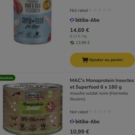
Not rated
14,69 €
6,12 € / kg
13,96 €
Ajouter au panier
Nouveau
MAC's Monoprotein Insectes
et Superfood 6 x 180 g
mouche soldat noire (Hermetia
illucens)
Not rated
10,99 €