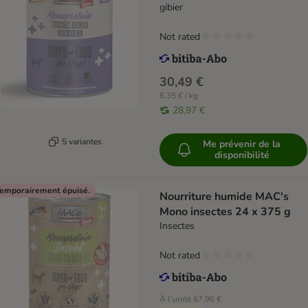
gibier
Not rated
30,49 €
6,35 € / kg
28,97 €
5 variantes
Me prévenir de la
disponibilité
emporairement épuisé.
Nourriture humide MAC's
Mono insectes 24 x 375 g
Insectes
Not rated
À l'unité
67,96 €