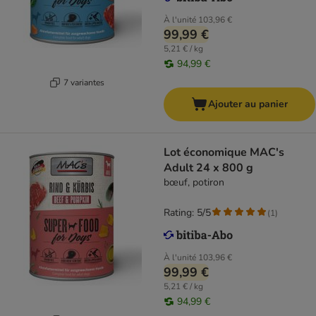
À l'unité
103,96 €
99,99 €
5,21 € / kg
94,99 €
7 variantes
Ajouter au panier
Lot économique MAC's
Adult 24 x 800 g
bœuf, potiron
Rating: 5/5
(
1
)
À l'unité
103,96 €
99,99 €
5,21 € / kg
94,99 €