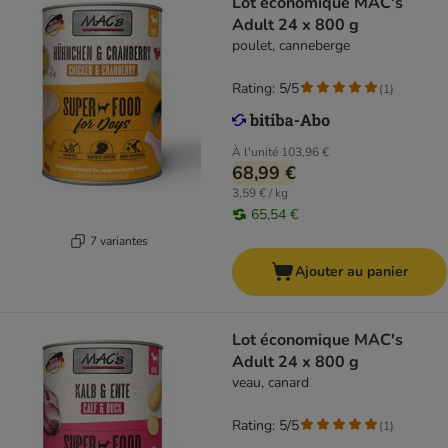
Lot économique MAC's
Adult 24 x 800 g
poulet, canneberge
Rating: 5/5
(
1
)
À l'unité
103,96 €
68,99 €
3,59 € / kg
65,54 €
7 variantes
Ajouter au panier
Lot économique MAC's
Adult 24 x 800 g
veau, canard
Rating: 5/5
(
1
)