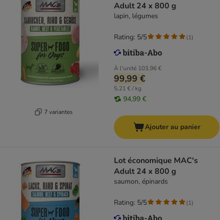
Adult 24 x 800 g
lapin, légumes
Rating: 5/5
(
1
)
À l'unité
103,96 €
99,99 €
5,21 € / kg
94,99 €
7 variantes
Ajouter au panier
Lot économique MAC's
Adult 24 x 800 g
saumon, épinards
Rating: 5/5
(
1
)