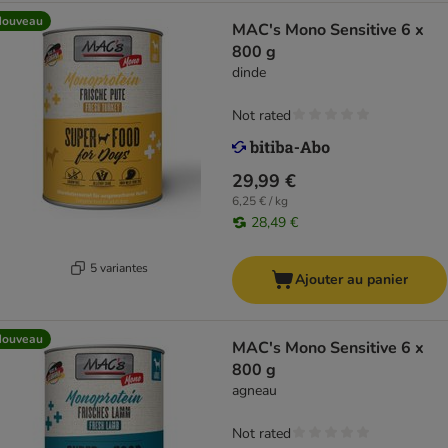
Nouveau
MAC's Mono Sensitive 6 x
800 g
dinde
Not rated
29,99 €
6,25 € / kg
28,49 €
5 variantes
Ajouter au panier
Nouveau
MAC's Mono Sensitive 6 x
800 g
agneau
Not rated