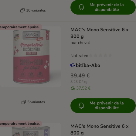
Me prévenir de la
disponibilité
10 variantes
emporairement épuisé.
MAC's Mono Sensitive 6 x
800 g
pur cheval
Not rated
39,49 €
8,23 € / kg
37,52 €
5 variantes
Me prévenir de la
disponibilité
emporairement épuisé.
MAC's Mono Sensitive 6 x
800 g