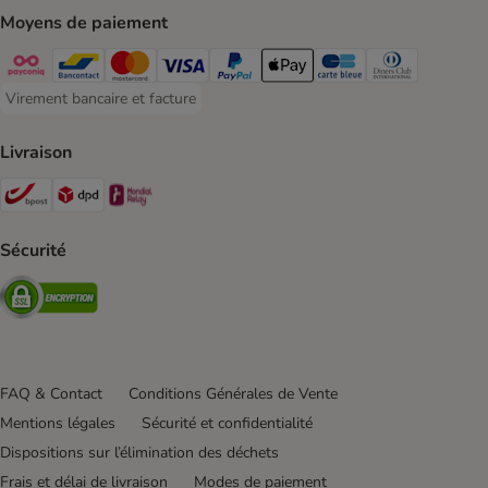
Moyens de paiement
Payconiq Payment Method
Bancontact Payment Method
Mastercard Payment Method
Visa Payment Method
Paypal Payment Method
Apple Pay Payment Method
Carte bleue Payment Met
Diners club Paym
Virement bancaire et facture
Virement bancaire et facture Payment Method
Livraison
Bpost Shipping Method
DPD Shipping Method
Mondial relay Shipping Method
Sécurité
Security
FAQ & Contact
Conditions Générales de Vente
Mentions légales
Sécurité et confidentialité
Dispositions sur l’élimination des déchets
Frais et délai de livraison
Modes de paiement