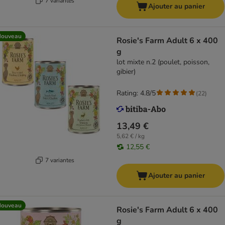
7 variantes
Ajouter au panier
Nouveau
Rosie's Farm Adult 6 x 400
g
lot mixte n.2 (poulet, poisson,
gibier)
Rating: 4.8/5
(
22
)
13,49 €
5,62 € / kg
12,55 €
7 variantes
Ajouter au panier
Nouveau
Rosie's Farm Adult 6 x 400
g