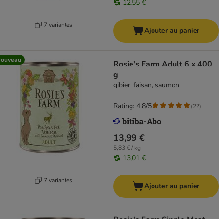
12,55 €
7 variantes
Ajouter au panier
Nouveau
Rosie's Farm Adult 6 x 400
g
gibier, faisan, saumon
Rating: 4.8/5
(
22
)
13,99 €
5,83 € / kg
13,01 €
7 variantes
Ajouter au panier