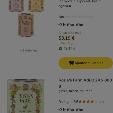
lot mixte n.1 (poulet, bœuf,
agneau)
Not rated
À l'unité
55,96 €
53,19 €
5,54 € / kg
49,47 €
3 variantes
Ajouter au panier
Rosie's Farm Adult 24 x 800
g
gibier, faisan, saumon
Rating: 4.2/5
(
17
)