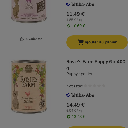
11,49 €
4,85 € / kg
10,69 €
4 variantes
Ajouter au panier
Rosie's Farm Puppy 6 x 400
g
Puppy : poulet
Not rated
14,49 €
6,04 € / kg
13,48 €