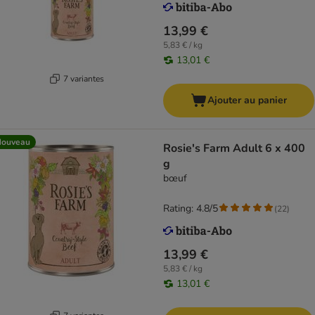
13,99 €
5,83 € / kg
13,01 €
7 variantes
Ajouter au panier
Nouveau
Rosie's Farm Adult 6 x 400
g
bœuf
Rating: 4.8/5
(
22
)
13,99 €
5,83 € / kg
13,01 €