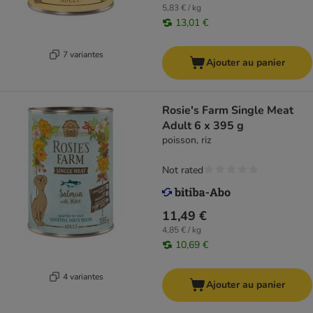
5,83 € / kg
13,01 €
7 variantes
Ajouter au panier
Rosie's Farm Single Meat
Adult 6 x 395 g
poisson, riz
Not rated
11,49 €
4,85 € / kg
10,69 €
4 variantes
Ajouter au panier