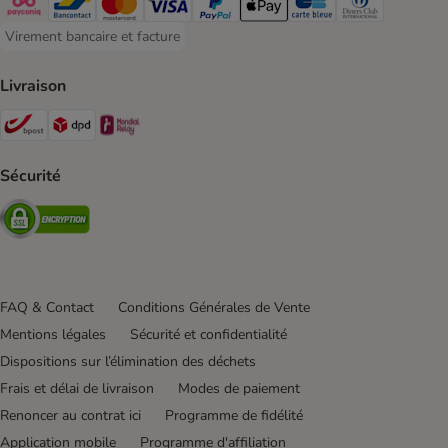
Payconiq Payment Method
Bancontact Payment Method
Mastercard Payment Method
Visa Payment Method
Paypal Payment Method
Apple Pay Payment Method
Carte bleue Payment Met
Diners club Paym
Virement bancaire et facture
Virement bancaire et facture Payment Method
Livraison
Bpost Shipping Method
DPD Shipping Method
Mondial relay Shipping Method
Sécurité
Security
FAQ & Contact
Conditions Générales de Vente
Mentions légales
Sécurité et confidentialité
Dispositions sur l’élimination des déchets
Frais et délai de livraison
Modes de paiement
Renoncer au contrat ici
Programme de fidélité
Application mobile
Programme d'affiliation