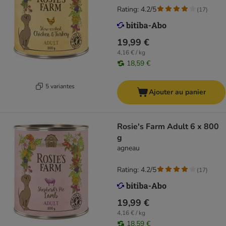
Rating: 4.2/5
(
17
)
19,99 €
4,16 € / kg
18,59 €
5 variantes
Ajouter au panier
Rosie's Farm Adult 6 x 800
g
agneau
Rating: 4.2/5
(
17
)
19,99 €
4,16 € / kg
18,59 €