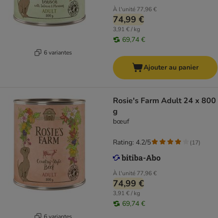
À l'unité
77,96 €
74,99 €
3,91 € / kg
69,74 €
6 variantes
Ajouter au panier
Rosie's Farm Adult 24 x 800
g
bœuf
Rating: 4.2/5
(
17
)
À l'unité
77,96 €
74,99 €
3,91 € / kg
69,74 €
6 variantes