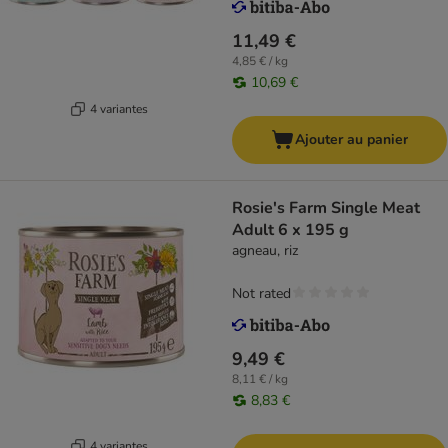
11,49 €
4,85 € / kg
10,69 €
4 variantes
Ajouter au panier
Rosie's Farm Single Meat
Adult 6 x 195 g
agneau, riz
Not rated
9,49 €
8,11 € / kg
8,83 €
4 variantes