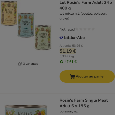
Lot Rosie's Farm Adult 24 x
400 g
lot mixte n.2 (poulet, poisson,
gibier)
Not rated
À l'unité
53,96 €
51,19 €
5,33 € / kg
47,61 €
3 variantes
Ajouter au panier
Rosie's Farm Single Meat
Adult 6 x 195 g
poisson, riz