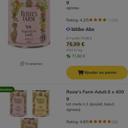
g
agneau
Rating: 4.2/5
(
17
)
À l'unité
79,96 €
76,99 €
4,01 € / kg
71,60 €
6 variantes
Ajouter au panier
Nouveau
Rosie's Farm Adult 6 x 400
g
lot mixte n.1 (poulet, bœuf,
agneau)
Rating: 4.8/5
(
22
)