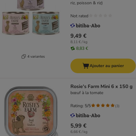
riz, poisson & riz)
Not rated
9,49 €
8,11 € / kg
8,83 €
4 variantes
Ajouter au panier
Rosie's Farm Mini 6 x 150 g
bœuf à la tomate
Rating: 5/5
(
3
)
5,99 €
6,66 € / kg