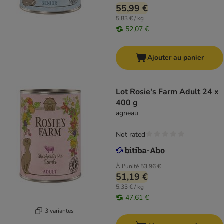
55,99 €
5,83 € / kg
52,07 €
Ajouter au panier
Lot Rosie's Farm Adult 24 x
400 g
agneau
Not rated
À l'unité
53,96 €
51,19 €
5,33 € / kg
47,61 €
3 variantes