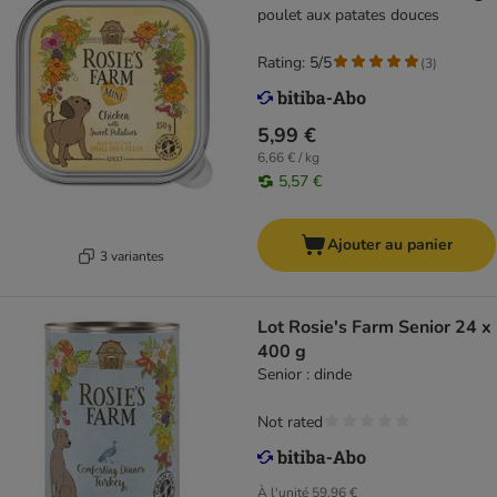
poulet aux patates douces
Rating: 5/5
(
3
)
5,99 €
6,66 € / kg
5,57 €
Ajouter au panier
3 variantes
Lot Rosie's Farm Senior 24 x
400 g
Senior : dinde
Not rated
À l'unité
59,96 €