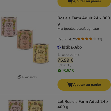
Ajouter au panier
Rosie's Farm Adult 24 x 800
g
Mix (poulet, bœuf, agneau)
Rating: 4.2/5
(
17
)
À l'unité
79,96 €
75,99 €
3,96 € / kg
70,67 €
6 variantes
Ajouter au panier
Lot Rosie's Farm Adult 24 x
400 g