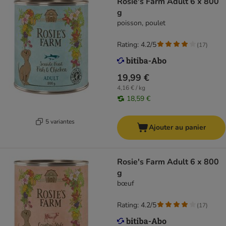
Rosie's Farm Adult 6 x 800
g
poisson, poulet
Rating: 4.2/5
(
17
)
19,99 €
4,16 € / kg
18,59 €
5 variantes
Ajouter au panier
Rosie's Farm Adult 6 x 800
g
bœuf
Rating: 4.2/5
(
17
)