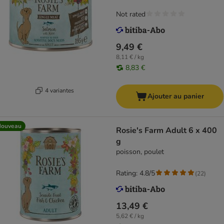
Not rated
9,49 €
8,11 € / kg
8,83 €
4 variantes
Ajouter au panier
Nouveau
Rosie's Farm Adult 6 x 400
g
poisson, poulet
Rating: 4.8/5
(
22
)
13,49 €
5,62 € / kg