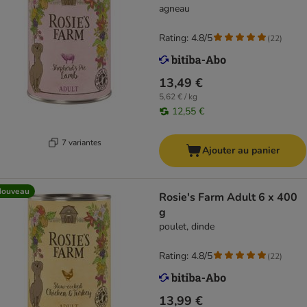
agneau
Rating: 4.8/5
(
22
)
13,49 €
5,62 € / kg
12,55 €
7 variantes
Ajouter au panier
Nouveau
Rosie's Farm Adult 6 x 400
g
poulet, dinde
Rating: 4.8/5
(
22
)
13,99 €