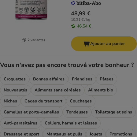
48,99 €
10,21 € / kg
46,54 €
2 variantes
Ajouter au panier
Vous n'avez pas encore trouvé votre bonheur ?
Croquettes
Bonnes affaires
Friandises
Pâtées
Nouveautés
Aliments sans céréales
Aliments bio
Niches
Cages de transport
Couchages
Gamelles et porte-gamelles
Tondeuses
Toilettage et soins
Anti-parasitaires
Colliers, harnais et laisses
Dressage et sport
Manteaux et pulls
Jouets
Promotions