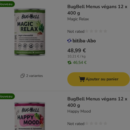
Nouveau
BugBell Menus végans 12 x
400 g
Magic Relax
Not rated
48,99 €
10,21 € / kg
46,54 €
2 variantes
Ajouter au panier
Nouveau
BugBell Menus végans 12 x
400 g
Happy Mood
Not rated