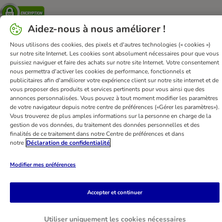
Security
Aidez-nous à nous améliorer !
Nous utilisons des cookies, des pixels et d'autres technologies (« cookies »)
sur notre site Internet. Les cookies sont absolument nécessaires pour que vous
FAQ & Contact
Conditions Générales de Vente
puissiez naviguer et faire des achats sur notre site Internet. Votre consentement
Mentions légales
Sécurité et confidentialité
nous permettra d'activer les cookies de performance, fonctionnels et
publicitaires afin d'améliorer votre expérience client sur notre site internet et de
Dispositions sur l’élimination des déchets
vous proposer des produits et services pertinents pour vous ainsi que des
Frais et délai de livraison
Modes de paiement
annonces personnalisées. Vous pouvez à tout moment modifier les paramètres
de votre navigateur depuis notre centre de préférences («Gérer les paramètres»).
Renoncer au contrat ici
Programme de fidélité
Vous trouverez de plus amples informations sur la personne en charge de la
Application mobile
Programme d'affiliation
gestion de vos données, du traitement des données personnelles et des
finalités de ce traitement dans notre Centre de préférences et dans
Déclaration d'accessibilité
notre
Déclaration de confidentialité
bitiba GmbH
2026
Modifier mes préférences
Accepter et continuer
Utiliser uniquement les cookies nécessaires