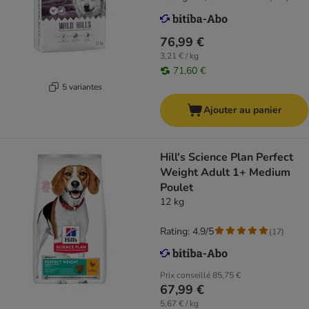
76,99 €
3,21 € / kg
71,60 €
5 variantes
Ajouter au panier
Hill's Science Plan Perfect
Weight Adult 1+ Medium
Poulet
12 kg
Rating: 4.9/5
(
17
)
Prix conseillé
85,75 €
67,99 €
5,67 € / kg