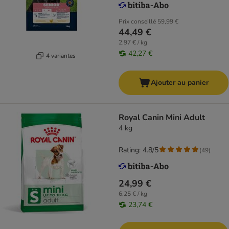
Prix conseillé
59,99 €
44,49 €
2,97 € / kg
42,27 €
4 variantes
Ajouter au panier
Royal Canin Mini Adult
4 kg
Rating: 4.8/5
(
49
)
24,99 €
6,25 € / kg
23,74 €