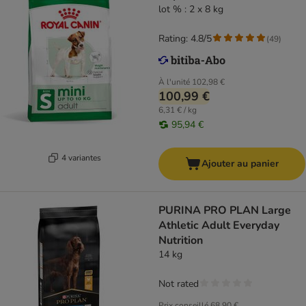
lot % : 2 x 8 kg
Rating: 4.8/5
(
49
)
À l'unité
102,98 €
100,99 €
6,31 € / kg
95,94 €
4 variantes
Ajouter au panier
PURINA PRO PLAN Large
Athletic Adult Everyday
Nutrition
14 kg
Not rated
Prix conseillé
68,90 €