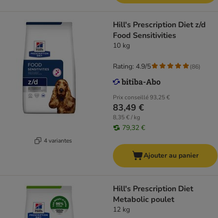
Hill's Prescription Diet z/d
Food Sensitivities
10 kg
Rating: 4.9/5
(
86
)
Prix conseillé
93,25 €
83,49 €
8,35 € / kg
79,32 €
4 variantes
Ajouter au panier
Hill's Prescription Diet
Metabolic poulet
12 kg