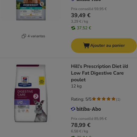
Prix conseillé
59,95 €
39,49 €
3,29 € / kg
37,52 €
4 variantes
Ajouter au panier
Hill's Prescription Diet i/d
Low Fat Digestive Care
poulet
12 kg
Rating: 5/5
(
1
)
Prix conseillé
85,95 €
78,99 €
6,58 € / kg