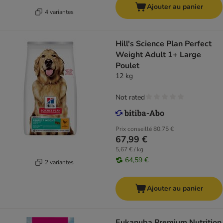
Ajouter au panier
4 variantes
Hill's Science Plan Perfect
Weight Adult 1+ Large
Poulet
12 kg
Not rated
Prix conseillé
80,75 €
67,99 €
5,67 € / kg
64,59 €
2 variantes
Ajouter au panier
Eukanuba Premium Nutrition