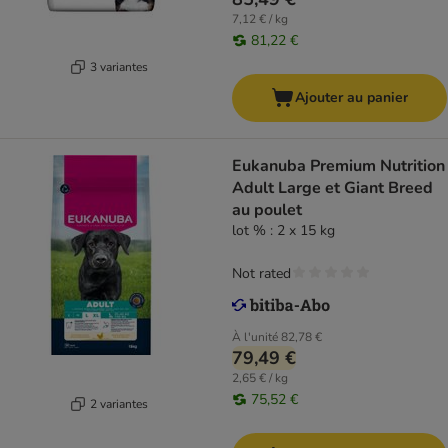
7,12 € / kg
81,22 €
3 variantes
Ajouter au panier
Eukanuba Premium Nutrition
Adult Large et Giant Breed
au poulet
lot % : 2 x 15 kg
Not rated
À l'unité
82,78 €
79,49 €
2,65 € / kg
75,52 €
2 variantes