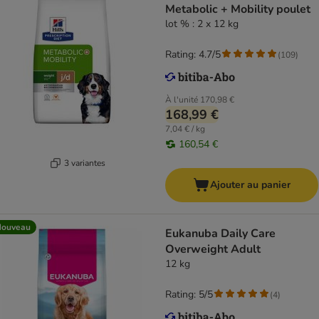
Metabolic + Mobility poulet
lot % : 2 x 12 kg
Rating: 4.7/5
(
109
)
À l'unité
170,98 €
168,99 €
7,04 € / kg
160,54 €
3 variantes
Ajouter au panier
Nouveau
Eukanuba Daily Care
Overweight Adult
12 kg
Rating: 5/5
(
4
)