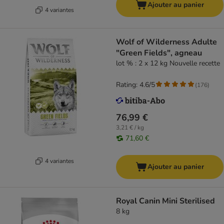
Ajouter au panier
4 variantes
Wolf of Wilderness Adulte
"Green Fields", agneau
lot % : 2 x 12 kg Nouvelle recette
Rating: 4.6/5
(
176
)
76,99 €
3,21 € / kg
71,60 €
4 variantes
Ajouter au panier
Royal Canin Mini Sterilised
8 kg