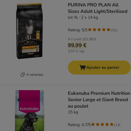
PURINA PRO PLAN All
Sizes Adult Light/Sterilised
lot % : 2 x 14 kg
Rating: 5/5
(
31
)
À l'unité
101,98 €
99,99 €
3,57 € / kg
Ajouter au panier
4 variantes
Eukanuba Premium Nutrition
Senior Large et Giant Breed
au poulet
15 kg
Rating: 4.7/5
(
13
)