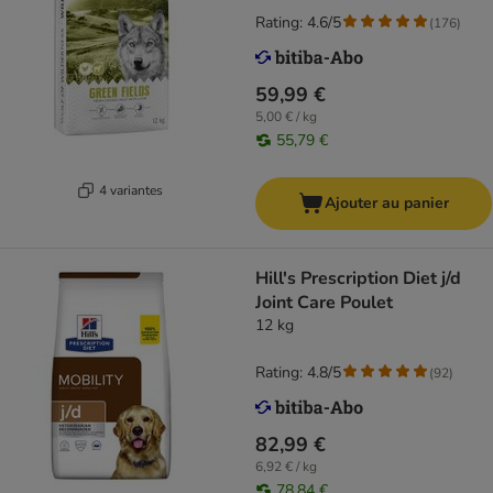
Rating: 4.6/5
(
176
)
59,99 €
5,00 € / kg
55,79 €
4 variantes
Ajouter au panier
Hill's Prescription Diet j/d
Joint Care Poulet
12 kg
Rating: 4.8/5
(
92
)
82,99 €
6,92 € / kg
78,84 €