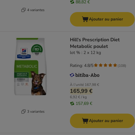
88,82 €
4 variantes
Ajouter au panier
Hill's Prescription Diet
Metabolic poulet
lot % : 2 x 12 kg
Rating: 4.8/5
(
108
)
À l'unité
167,98 €
165,99 €
6,92 € / kg
157,69 €
3 variantes
Ajouter au panier