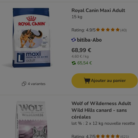
Royal Canin Maxi Adult
15 kg
Rating: 4.9/5
(
40
)
68,99 €
4,60 € / kg
65,54 €
Ajouter au panier
4 variantes
Wolf of Wilderness Adult
Wild Hills canard - sans
céréales
lot % : 2 x 12 kg nouvelle recette
Rating: 4.7/5
(
621
)