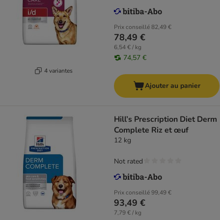
Prix conseillé
82,49 €
78,49 €
6,54 € / kg
74,57 €
4 variantes
Ajouter au panier
Hill’s Prescription Diet Derm
Complete Riz et œuf
12 kg
Not rated
Prix conseillé
99,49 €
93,49 €
7,79 € / kg