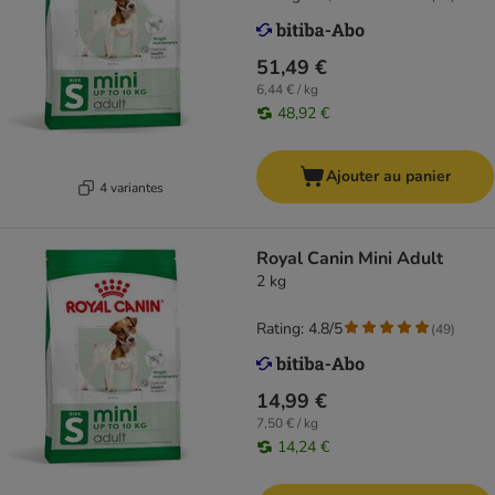
51,49 €
6,44 € / kg
48,92 €
Ajouter au panier
4 variantes
Royal Canin Mini Adult
2 kg
Rating: 4.8/5
(
49
)
14,99 €
7,50 € / kg
14,24 €