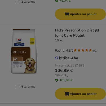
75,04 €
2 variantes
Ajouter au panier
Hill's Prescription Diet j/d
Joint Care Poulet
16 kg
Rating: 4.8/5
(
92
)
Prix conseillé
117,95 €
106,99 €
6,69 € / kg
101,64 €
5 variantes
Ajouter au panier