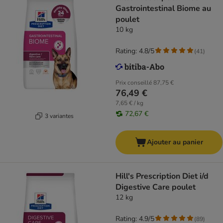
Gastrointestinal Biome au
poulet
10 kg
Rating: 4.8/5
(
41
)
Prix conseillé
87,75 €
76,49 €
7,65 € / kg
72,67 €
3 variantes
Ajouter au panier
Hill's Prescription Diet i/d
Digestive Care poulet
12 kg
Rating: 4.9/5
(
89
)