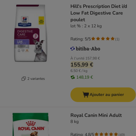
Hill's Prescription Diet i/d
Low Fat Digestive Care
poulet
lot % : 2 x 12 kg
Rating: 5/5
(
1
)
À l'unité
157,98 €
155,99 €
6,50 € / kg
148,19 €
2 variantes
Ajouter au panier
Royal Canin Mini Adult
8 kg
Rating: 4.8/5
(
49
)