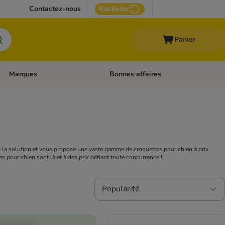
Contactez-nous
Racheter
Panier
Marques
Bonnes affaires
Dérouler les catégories: Aliments médicalisés
Dérouler les catégories: Marques
a a la solution et vous propose une vaste gamme de croquettes pour chien à prix
 pour chien sont là et à des prix défiant toute concurrence !
Popularité