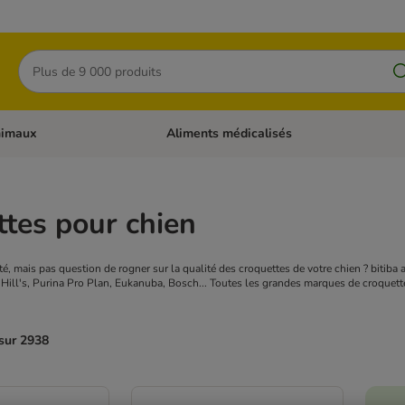
Rechercher
nimaux
Aliments médicalisés
 catégories: Chats
Dérouler les catégories: Autres animaux
tes pour chien
té, mais pas question de rogner sur la qualité des croquettes de votre chien ? bitib
Hill's, Purina Pro Plan, Eukanuba, Bosch... Toutes les grandes marques de croquettes
 sur 2938