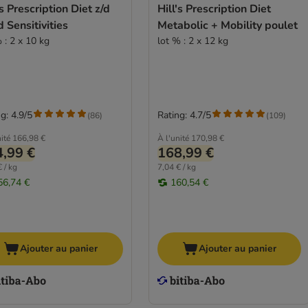
's Prescription Diet z/d
Hill's Prescription Diet
 Sensitivities
Metabolic + Mobility poulet
 : 2 x 10 kg
lot % : 2 x 12 kg
g: 4.9/5
Rating: 4.7/5
(
86
)
(
109
)
ité
166,98 €
À l'unité
170,98 €
,99 €
168,99 €
 / kg
7,04 € / kg
56,74 €
160,54 €
Ajouter au panier
Ajouter au panier