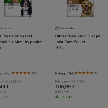
variantes
5 variantes
's Prescription Diet
Hill's Prescription Diet j/d
bolic + Mobility poulet
Joint Care Poulet
g
16 kg
g: 4.7/5
Rating: 4.8/5
(
109
)
(
92
)
conseillé
89,95 €
Prix conseillé
117,95 €
49 €
106,99 €
 / kg
6,69 € / kg
1,22 €
101,64 €