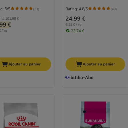
g: 5/5
Rating: 4.8/5
(
31
)
(
49
)
24,99 €
ité
101,98 €
99 €
6,25 € / kg
 / kg
23,74 €
Ajouter au panier
Ajouter au panier