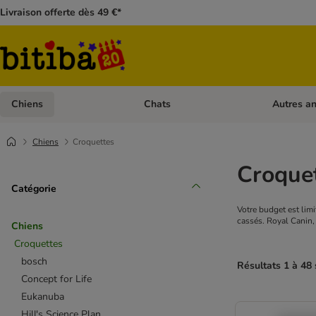
Livraison offerte dès 49 €*
Chiens
Chats
Autres a
Dérouler les catégories: Chiens
Dérouler les
Chiens
Croquettes
Croquet
Catégorie
Votre budget est limi
cassés. Royal Canin, 
Chiens
Croquettes
bosch
Résultats 1 à 48
Concept for Life
Eukanuba
Hill's Science Plan