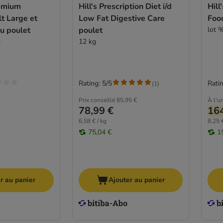
emium
Hill's Prescription Diet i/d
Hill
lt Large et
Low Fat Digestive Care
Food
u poulet
poulet
lot %
g
12 kg
Rating: 5/5
Ratin
(
1
)
Prix conseillé
85,95 €
À l'un
78,99 €
164
6,58 € / kg
8,25 €
75,04 €
1
r au panier
Ajouter au panier