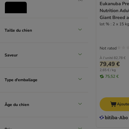
Virbac Veterinary HPM
Eukanuba Pr
Wiejska Zagroda
Nutrition Adu
Yarrah Bio
Giant Breed a
Affinity Advance Vet Diets
lot % : 2 x 15 k
Friandises
Taille du chien
animonda Integra
Edgard & Cooper
(
2
)
Concept for Life Veterinary Diet
Not rated
Hill's Prescription Diet
Saveur
Lait
À l'unité
82,78 €
PURINA PRO PLAN Veterinary Diets
79,49 €
Royal Canin Veterinary
(
4
)
2,65 € / kg
Specific
75,52 €
Type d'emballage
Trovet
Ajoute
Âge du chien
Nourriture humide