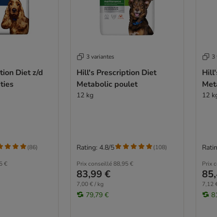
3 variantes
3 
ption Diet z/d
Hill's Prescription Diet
Hill
ties
Metabolic poulet
Meta
12 kg
12 k
Rating: 4.8/5
Ratin
(
86
)
(
108
)
5 €
Prix conseillé
88,95 €
Prix 
83,99 €
85,
7,00 € / kg
7,12 €
79,79 €
8