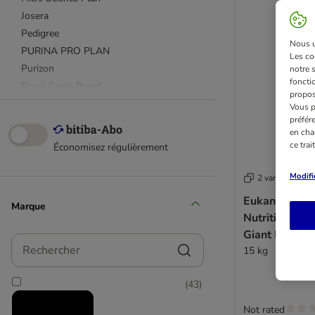
Josera
Pedigree
Nous ut
PURINA PRO PLAN
Les co
Purizon
notre 
fonctio
Royal Canin Breed
propos
Royal Canin CARE Nutrition
Vous p
préfér
Royal Canin Club / Selection
en cha
Royal Canin Size
ce tra
Économisez régulièrement
Taste of the Wild
Wolf of Wilderness
Modifi
2 variantes
Cesar
Eukanuba Pr
Marque
Affinity Advance
Nutrition Adu
Affinity Libra
Giant Breed a
Rechercher
Almo Nature
15 kg
animonda GranCarno
Applaws
(
43
)
Arquivet
Not rated
Belcando