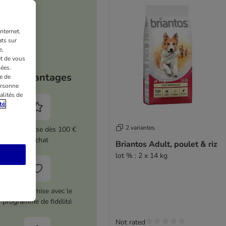
nternet.
ts sur
e,
et de vous
ées.
Vos avantages
e de
ersonne
alités de
té
2 variantes
5 % de remise dès 100 €
d'achat
Briantos Adult, poulet & riz
lot % : 2 x 14 kg
12 € de remise avec le
programme de fidélité
Not rated