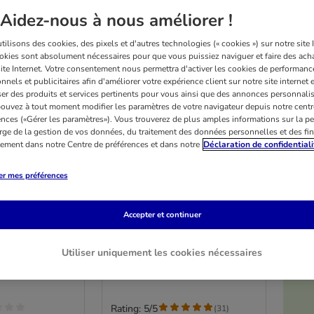
Aidez-nous à nous améliorer !
ilisons des cookies, des pixels et d'autres technologies (« cookies ») sur notre site I
okies sont absolument nécessaires pour que vous puissiez naviguer et faire des acha
site Internet. Votre consentement nous permettra d'activer les cookies de performanc
nnels et publicitaires afin d'améliorer votre expérience client sur notre site internet 
er des produits et services pertinents pour vous ainsi que des annonces personnalis
ouvez à tout moment modifier les paramètres de votre navigateur depuis notre centr
ences («Gérer les paramètres»). Vous trouverez de plus amples informations sur la p
rge de la gestion de vos données, du traitement des données personnelles et des fin
itement dans notre Centre de préférences et dans notre
Déclaration de confidentiali
er mes préférences
4 variantes
emium
PURINA PRO PLAN All
Accepter et continuer
lt Large et
Sizes Adult Light/Sterilised
u poulet
14 kg
Utiliser uniquement les cookies nécessaires
Rating: 5/5
(
31
)