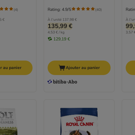
Rating: 4.9/5
Ratin
(
4
)
(
40
)
5 €
À l'unité
137,98 €
À l'un
135,99 €
99,
4,53 € / kg
3,57 €
129,19 €
r au panier
Ajouter au panier