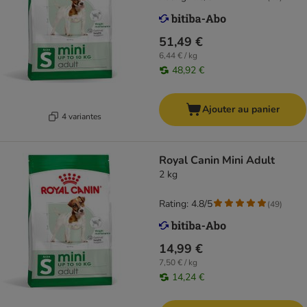
51,49 €
6,44 € / kg
48,92 €
Ajouter au panier
4 variantes
Royal Canin Mini Adult
2 kg
Rating: 4.8/5
(
49
)
14,99 €
7,50 € / kg
14,24 €