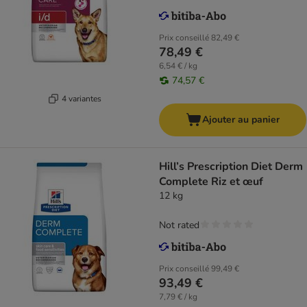
Prix conseillé
82,49 €
78,49 €
6,54 € / kg
74,57 €
4 variantes
Ajouter au panier
Hill’s Prescription Diet Derm
Complete Riz et œuf
12 kg
Not rated
Prix conseillé
99,49 €
93,49 €
7,79 € / kg