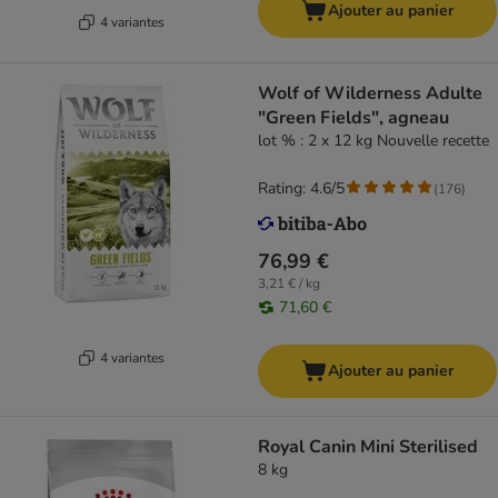
Ajouter au panier
4 variantes
Wolf of Wilderness Adulte
"Green Fields", agneau
lot % : 2 x 12 kg Nouvelle recette
Rating: 4.6/5
(
176
)
76,99 €
3,21 € / kg
71,60 €
4 variantes
Ajouter au panier
Royal Canin Mini Sterilised
8 kg