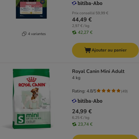
Prix conseillé
59,99 €
44,49 €
2,97 € / kg
42,27 €
4 variantes
Ajouter au panier
Royal Canin Mini Adult
4 kg
Rating: 4.8/5
(
49
)
24,99 €
6,25 € / kg
23,74 €