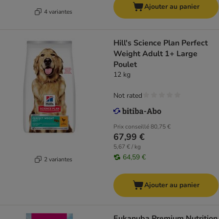
Ajouter au panier
4 variantes
Hill's Science Plan Perfect
Weight Adult 1+ Large
Poulet
12 kg
Not rated
Prix conseillé
80,75 €
67,99 €
5,67 € / kg
64,59 €
2 variantes
Ajouter au panier
Eukanuba Premium Nutrition