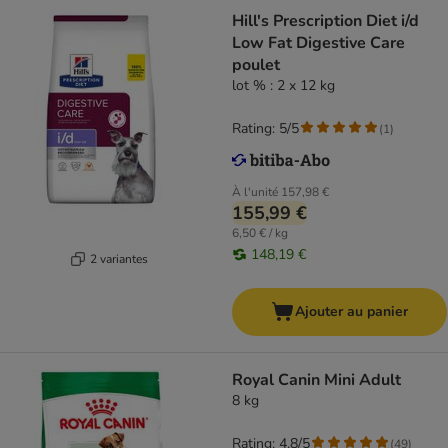
Hill's Prescription Diet i/d
Low Fat Digestive Care
poulet
lot % : 2 x 12 kg
Rating: 5/5
(
1
)
À l'unité
157,98 €
155,99 €
6,50 € / kg
148,19 €
2 variantes
Ajouter au panier
Royal Canin Mini Adult
8 kg
Rating: 4.8/5
(
49
)