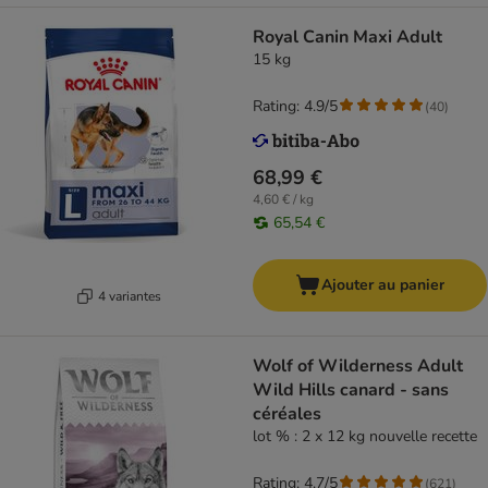
Royal Canin Maxi Adult
15 kg
Rating: 4.9/5
(
40
)
68,99 €
4,60 € / kg
65,54 €
Ajouter au panier
4 variantes
Wolf of Wilderness Adult
Wild Hills canard - sans
céréales
lot % : 2 x 12 kg nouvelle recette
Rating: 4.7/5
(
621
)