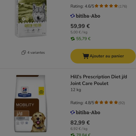
Rating: 4.6/5
(
176
)
59,99 €
5,00 € / kg
55,79 €
4 variantes
Ajouter au panier
Hill's Prescription Diet j/d
Joint Care Poulet
12 kg
Rating: 4.8/5
(
92
)
82,99 €
6,92 € / kg
78,84 €