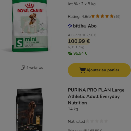
lot % : 2 x 8 kg
Rating: 4.8/5
(
49
)
À l'unité
102,98 €
100,99 €
6,31 € / kg
95,94 €
4 variantes
Ajouter au panier
PURINA PRO PLAN Large
Athletic Adult Everyday
Nutrition
14 kg
Not rated
Prix conseillé
68,90 €