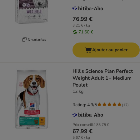
76,99 €
3,21 € / kg
71,60 €
5 variantes
Ajouter au panier
Hill's Science Plan Perfect
Weight Adult 1+ Medium
Poulet
12 kg
Rating: 4.9/5
(
17
)
Prix conseillé
85,75 €
67,99 €
5,67 € / kg