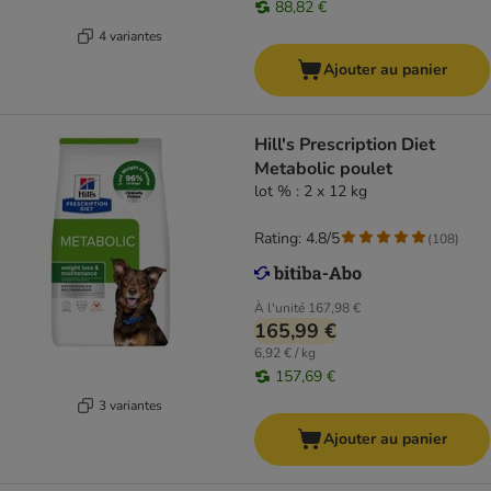
88,82 €
4 variantes
Ajouter au panier
Hill's Prescription Diet
Metabolic poulet
lot % : 2 x 12 kg
Rating: 4.8/5
(
108
)
À l'unité
167,98 €
165,99 €
6,92 € / kg
157,69 €
3 variantes
Ajouter au panier