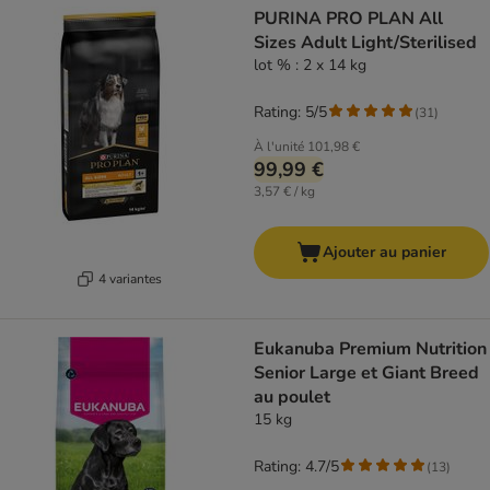
PURINA PRO PLAN All
Sizes Adult Light/Sterilised
lot % : 2 x 14 kg
Rating: 5/5
(
31
)
À l'unité
101,98 €
99,99 €
3,57 € / kg
Ajouter au panier
4 variantes
Eukanuba Premium Nutrition
Senior Large et Giant Breed
au poulet
15 kg
Rating: 4.7/5
(
13
)