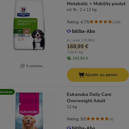
Metabolic + Mobility poulet
lot % : 2 x 12 kg
Rating: 4.7/5
(
109
)
À l'unité
170,98 €
168,99 €
7,04 € / kg
160,54 €
3 variantes
Ajouter au panier
Nouveau
Eukanuba Daily Care
Overweight Adult
12 kg
Rating: 5/5
(
4
)