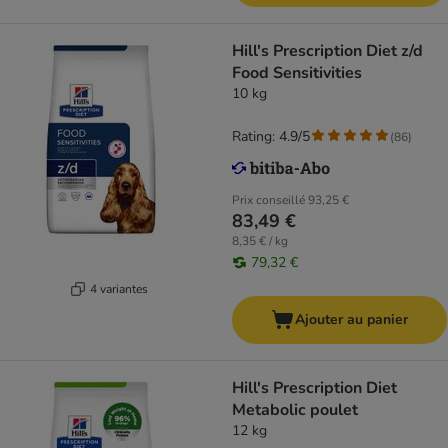
Hill's Prescription Diet z/d
Food Sensitivities
10 kg
Rating: 4.9/5
(
86
)
Prix conseillé
93,25 €
83,49 €
8,35 € / kg
79,32 €
4 variantes
Ajouter au panier
Hill's Prescription Diet
Metabolic poulet
12 kg