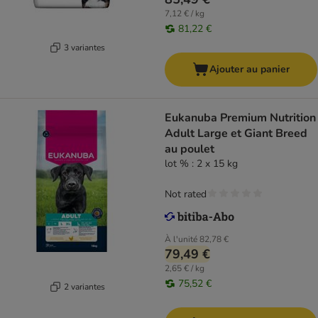
7,12 € / kg
81,22 €
3 variantes
Ajouter au panier
Eukanuba Premium Nutrition
Adult Large et Giant Breed
au poulet
lot % : 2 x 15 kg
Not rated
À l'unité
82,78 €
79,49 €
2,65 € / kg
75,52 €
2 variantes