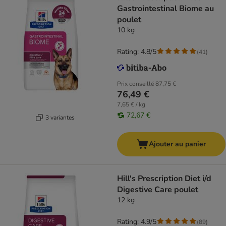
Gastrointestinal Biome au
poulet
10 kg
Rating: 4.8/5
(
41
)
Prix conseillé
87,75 €
76,49 €
7,65 € / kg
72,67 €
3 variantes
Ajouter au panier
Hill's Prescription Diet i/d
Digestive Care poulet
12 kg
Rating: 4.9/5
(
89
)