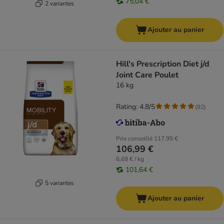
75,04 €
2 variantes
Ajouter au panier
Hill's Prescription Diet j/d
Joint Care Poulet
16 kg
Rating: 4.8/5
(
92
)
Prix conseillé
117,95 €
106,99 €
6,69 € / kg
101,64 €
5 variantes
Ajouter au panier